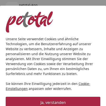
petotal-App
Öffnen
Banner schließen
petotal
kostenlos - Im App Store
Alle Produkte
Mein Konto
Wunschl
Ein
4,80
/ 5
Suchen
Unsere Seite verwendet Cookies und ähnliche
Technologien, um die Benutzererfahrung auf unserer
Aquaristik
Aquarienfilter, Pumpen & Zubehör
Filtermater
Website zu verbessern, Inhalte und Anzeigen zu
Startseite
personalisieren und die Nutzung unserer Website zu
JUWEL bioPlus grob Filterschwamm
analysieren. Mit Ihrer Einwilligung stimmen Sie der
Verwendung von Cookies sowie der Verarbeitung Ihrer
4
(1 Bewertung)
persönlichen Daten zu, um Ihnen ein bestmögliches
Surferlebnis und mehr Funktionen zu bieten.
Sie können Ihre Einwilligung jederzeit in den
Cookie-
Einstellungen
anpassen oder widerrufen.
Ja, verstanden