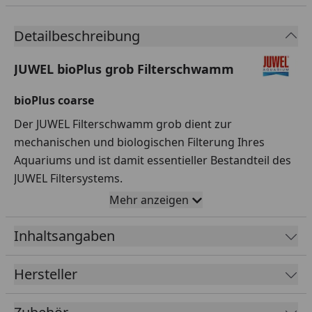
Detailbeschreibung
JUWEL bioPlus grob Filterschwamm
bioPlus coarse
Der JUWEL Filterschwamm grob dient zur
mechanischen und biologischen Filterung Ihres
Aquariums und ist damit essentieller Bestandteil des
JUWEL Filtersystems.
Mehr anzeigen
Die grobe Porenstruktur bietet eine große
Oberfläche und gewährleistet eine vergleichsweise
Inhaltsangaben
hohe und gleichmäßige Fließgeschwindigkeit des
Wassers. Dies macht ihn für die biologische Filterung
Hersteller
im aeroben Bereich besonders geeignet.
Die offenen Poren des JUWEL Filterschwamms