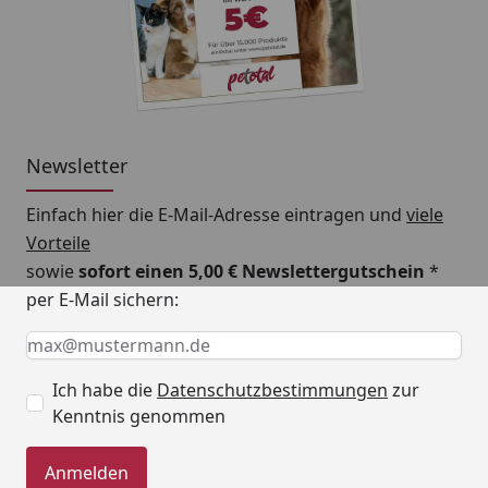
Newsletter
Einfach hier die E-Mail-Adresse eintragen und
viele
Vorteile
sowie
sofort einen 5,00 € Newslettergutschein
*
per E-Mail sichern:
Keine Eingabe erforderlich
Eingabe erforderlich
E-Mail *
Ich habe die
Datenschutzbestimmungen
zur
Kenntnis genommen
Anmelden