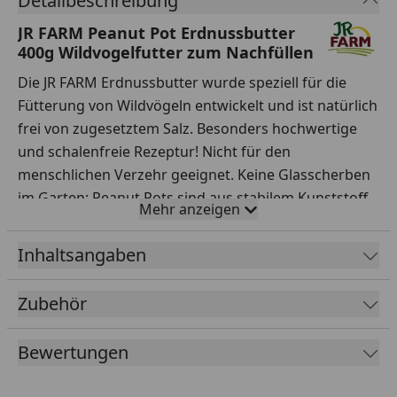
Detailbeschreibung
JR FARM Peanut Pot Erdnussbutter
400g Wildvogelfutter zum Nachfüllen
Die JR FARM Erdnussbutter wurde speziell für die
Fütterung von Wildvögeln entwickelt und ist natürlich
frei von zugesetztem Salz. Besonders hochwertige
und schalenfreie Rezeptur! Nicht für den
menschlichen Verzehr geeignet. Keine Glasscherben
im Garten: Peanut Pots sind aus stabilem Kunststoff.
Mehr anzeigen
Hinweis: Nachfüllartikel für JR FARM Peanot Pot
Erdnusshütte für Wildvögel
Inhaltsangaben
Fütterungsempfehlung
Zubehör
Peanut Pot in der separat erhältlichen Erdnuss-Hütte
nach Anleitung platzieren. Passend auch für alle
Bewertungen
gängigen Halterungen von Erdnussbutter in Gläsern.