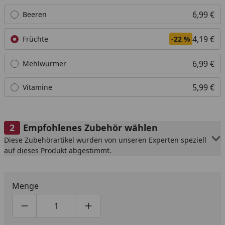
Alle anzeigen (4)
6,99 €
Beeren
4,19 €
Früchte
-22 %
6,99 €
Mehlwürmer
5,99 €
Vitamine
Empfohlenes Zubehör wählen
Diese Zubehörartikel wurden von unseren Experten speziell
auf dieses Produkt abgestimmt.
Menge
Produktmenge um eins verringern
Produktmenge manuell eingeben
Produktmenge um eins erhöhen