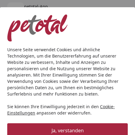
petotal-App
Öffnen
Banner schließen
petotal
kostenlos - Im App Store
Alle Produkte
Mein Konto
Wunschl
Ein
4,80
/ 5
Suchen
Unsere Seite verwendet Cookies und ähnliche
Technologien, um die Benutzererfahrung auf unserer
Andere Tierarten
Vogel
Vogelfutter
JR FARM Peanut Po
Website zu verbessern, Inhalte und Anzeigen zu
Startseite
personalisieren und die Nutzung unserer Website zu
JR FARM Peanut Pot Erdnussbutter
analysieren. Mit Ihrer Einwilligung stimmen Sie der
400g Wildvogelfutter zum
Verwendung von Cookies sowie der Verarbeitung Ihrer
persönlichen Daten zu, um Ihnen ein bestmögliches
Nachfüllen
Surferlebnis und mehr Funktionen zu bieten.
5
(1 Bewertung)
Sie können Ihre Einwilligung jederzeit in den
Cookie-
Einstellungen
anpassen oder widerrufen.
BALD VERGRIFFEN
Ja, verstanden