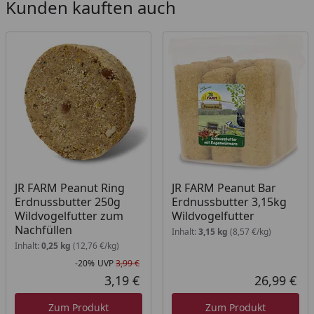
Kunden kauften auch
JR FARM Peanut Ring
JR FARM Peanut Bar
Erdnussbutter 250g
Erdnussbutter 3,15kg
Wildvogelfutter zum
Wildvogelfutter
Nachfüllen
Inhalt:
3,15 kg
(8,57 €/kg)
Inhalt:
0,25 kg
(12,76 €/kg)
-20%
UVP
3,99 €
Rabatt in Prozent
Ursprünglicher Preis
3,19 €
26,99 €
Aktueller Preis
Akt
Zum Produkt
Zum Produkt