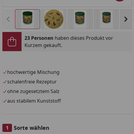
Vorheriges Bild anzeigen
Näc
23 Personen
haben dieses Produkt vor
Kurzem gekauft.
hochwertige Mischung
schalenfreie Rezeptur
ohne zugesetztem Salz
aus stabilem Kunststoff
Sorte wählen