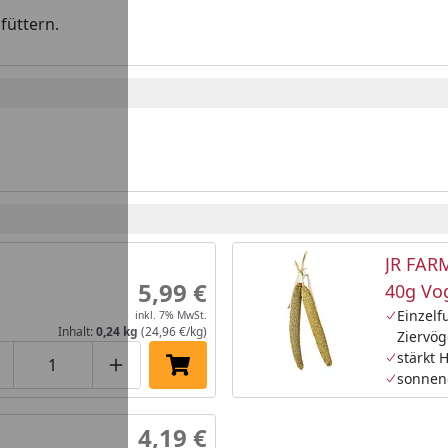
füttern.
JR FARM
5,99 €
40g Vo
Einzelfu
inkl. 7% MwSt.
Inhalt:
0,24 kg
(24,96 €/kg)
Ziervög
stärkt 
roduktmenge um eins verringern
Produktmenge manuell eingeben
Produktmenge um eins erhöhen
In den Einkaufswagen legen
sonneng
4,19 €