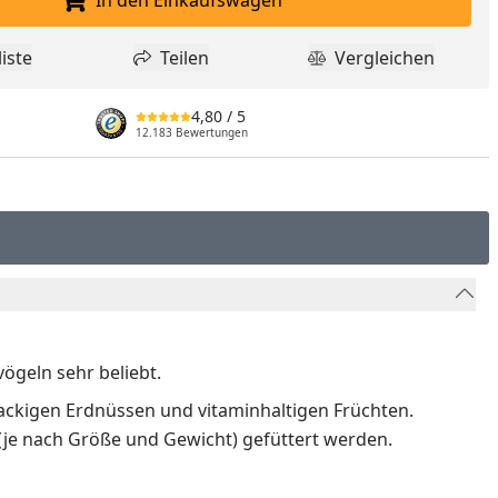
In den Einkaufswagen
In den Einkaufswagen legen
iste
Teilen
Vergleichen
dukt zur Wunschliste hinzufügen
Teilen
Produkt Vergle
4,80
/ 5
12.183 Bewertungen
vögeln sehr beliebt.
nackigen Erdnüssen und vitaminhaltigen Früchten.
 (je nach Größe und Gewicht) gefüttert werden.