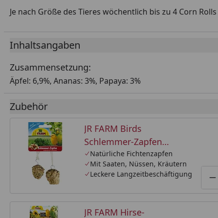
Je nach Größe des Tieres wöchentlich bis zu 4 Corn Rolls 
Inhaltsangaben
Zusammensetzung:
Äpfel: 6,9%, Ananas: 3%, Papaya: 3%
Zubehör
JR FARM Birds
Schlemmer-Zapfen
Wellensittich & Kanarien
Natürliche Fichtenzapfen
Mit Saaten, Nüssen, Kräutern
(2 Stück) 120g Vogelsnack
Leckere Langzeitbeschäftigung
P
JR FARM Hirse-