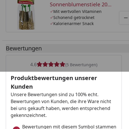
Sonnenblumenstiele 20g
Kleintiersnack
Mit wertvollen Vitaminen
Schonend getrocknet
P
Kalorienarmer Snack
Bewertungen
4.6
(5 Bewertungen)
Produktbewertungen unserer
Kunden
Unsere Bewertungen sind zu 100% echt.
Bewertungen von Kunden, die ihre Ware nicht
bei uns gekauft haben, werden entsprechend
gekennzeichnet.
Bewertungen mit diesem Symbol stammen