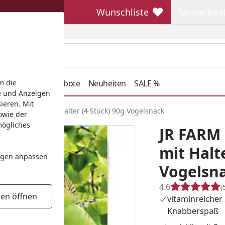
Wunschliste
Meine Bes
Wunschliste
Meine Beste
henkideen
Angebote
Neuheiten
SALE %
m die
e und Anzeigen
ieren. Mit
 Rolls Frucht mit Halter (4 Stück) 90g Vogelsnack
owie der
mögliches
JR FARM 
mit Halt
ngen
anpassen
Vogelsn
4.6
(
gen öffnen
vitaminreicher 
Knabberspaß