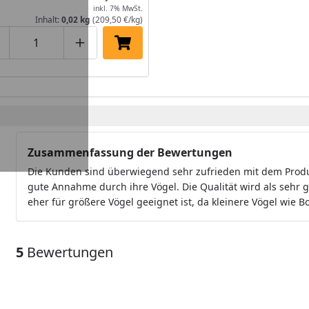
inkl. 7% MwSt.
Inhalt:
0,02 kg
(209,50 €/kg)
roduktmenge um eins verringern
Produktmenge manuell eingeben
Produktmenge um eins erhöhen
In den Einkaufswagen legen
Zusammenfassung der Bewertungen
Die Kunden sind überwiegend sehr zufrieden mit dem Prod
gute Annahme durch ihre Vögel. Die Qualität wird als sehr 
eher für größere Vögel geeignet ist, da kleinere Vögel wie B
5
Bewertungen