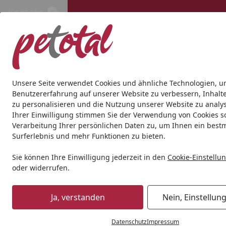
Kontakt
Kontakt
Kostenloser Versand ab 69€
Hund
Katze
Aquaristik
Teich
Andere Tierarten
Gesc
Unsere Seite verwendet Cookies und ähnliche Technologien, u
Benutzererfahrung auf unserer Website zu verbessern, Inhalt
zu personalisieren und die Nutzung unserer Website zu analys
Andere Tierarten
Vogel
Vogelfutter
JR FARM Birds Corn
Ihrer Einwilligung stimmen Sie der Verwendung von Cookies s
Startseite
Verarbeitung Ihrer persönlichen Daten zu, um Ihnen ein best
Surferlebnis und mehr Funktionen zu bieten.
Sie können Ihre Einwilligung jederzeit in den
Cookie-Einstellu
oder widerrufen.
Ja, verstanden
Nein, Einstellun
Datenschutz
Impressum