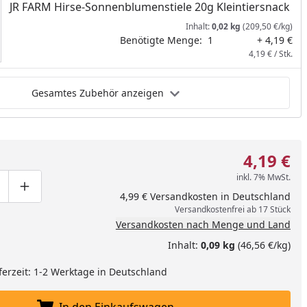
JR FARM Hirse-Sonnenblumenstiele 20g Kleintiersnack
Inhalt:
0,02 kg
(209,50 €/kg)
Benötigte Menge:
1
+ 4,19 €
4,19 € / Stk.
Gesamtes Zubehör anzeigen
4,19 €
inkl. 7% MwSt.
ge um eins verringern
duktmenge manuell eingeben
Produktmenge um eins erhöhen
4,99 € Versandkosten in Deutschland
Versandkostenfrei ab 17 Stück
Versandkosten nach Menge und Land
Inhalt:
0,09 kg
(46,56 €/kg)
ferzeit: 1-2 Werktage in Deutschland