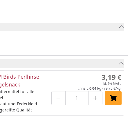
3,19 €
 Birds Perlhirse
gelsnack
inkl. 7% MwSt.
Inhalt:
0,04 kg
(79,75 €/kg)
ttermittel für alle
el
Produktmenge um eins verringe
Produktmenge manuell
Produktmenge 
In den 
Haut und Federkleid
ereifte Qualität