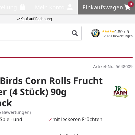
0
tellung
Mein Konto
Einkaufswagen
llung
Mein Konto
Einkaufswagen
Kauf auf Rechnung
4,80
/ 5
Produkt suchen
12.183 Bewertungen
Artikel-Nr.:
5648009
Birds Corn Rolls Frucht
er (4 Stück) 90g
ack
5 Bewertungen)
Spiel- und
mit leckeren Früchten