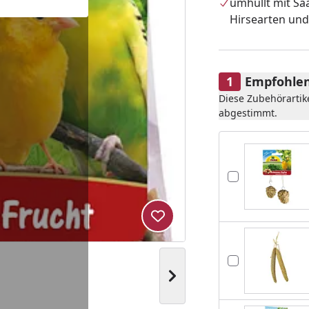
umhüllt mit Sa
Hirsearten un
Empfohlen
Diese Zubehörartik
abgestimmt.
Produkt zur Wunschliste hi
Nächstes Bild anzeigen