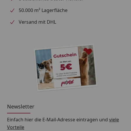
50.000 m² Lagerfläche
Die empfohlene Menge gilt pro Tier und Tag. Snack
als Ergänzung zum Hauptfutter. Bitte Snackmenge in
Versand mit DHL
die Gesamtration einbeziehen. Bitte beobachten Sie
Ihren Hund während des Kauens. Bieten Sie Ihrem
Tier immer frisches Trinkwasser an. Bitte kühl, dunkel
und trocken aufbewahren. Packung nach Gebrauch
gut verschließen.
Newsletter
Einfach hier die E-Mail-Adresse eintragen und
viele
Vorteile