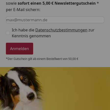
sowie
sofort einen 5,00 € Newslettergutschein
*
per E-Mail sichern:
Keine Eingabe erforderlich
Eingabe erforderlich
E-Mail *
Ich habe die
Datenschutzbestimmungen
zur
Kenntnis genommen
Anmelden
*Der Gutschein gilt ab einem Bestellwert von 50,00 €
Trusted Shops
4,80
/ 5