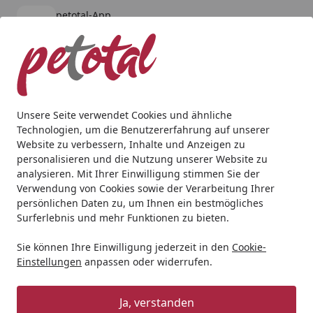
petotal-App
Öffnen
Banner schließen
petotal
kostenlos - Im App Store
Alle Produkte
Mein Konto
Wunschl
Ein
4,80
/ 5
Suchen
Unsere Seite verwendet Cookies und ähnliche
Technologien, um die Benutzererfahrung auf unserer
Hund
Snacks
Josera Hund 70g Meat Bites Mini Turkey
Website zu verbessern, Inhalte und Anzeigen zu
Startseite
personalisieren und die Nutzung unserer Website zu
Josera Hund 70g Meat Bites Mini
analysieren. Mit Ihrer Einwilligung stimmen Sie der
Turkey
Verwendung von Cookies sowie der Verarbeitung Ihrer
persönlichen Daten zu, um Ihnen ein bestmögliches
Surferlebnis und mehr Funktionen zu bieten.
Sie können Ihre Einwilligung jederzeit in den
Cookie-
Einstellungen
anpassen oder widerrufen.
Ja, verstanden