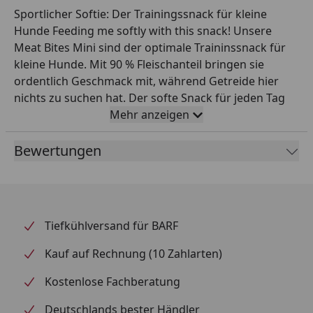
Sportlicher Softie: Der Trainingssnack für kleine
Hunde Feeding me softly with this snack! Unsere
Meat Bites Mini sind der optimale Traininssnack für
kleine Hunde. Mit 90 % Fleischanteil bringen sie
ordentlich Geschmack mit, während Getreide hier
nichts zu suchen hat. Der softe Snack für jeden Tag
ist extra klein, damit er perfekt in kleine Mäulchen
Mehr anzeigen
passt und gut portioniert werden kann. Vitamin E
und L-Carnitin unterstützen aktive Fellnasen!
Bewertungen
Fütterungsempfehlung
Gewicht des Hundes
Empfohlene Futterm
(kg)
(g/Tag)
Tiefkühlversand für BARF
10
7 Stück
Kauf auf Rechnung (10 Zahlarten)
25
15 Stück
Kostenlose Fachberatung
35
19 Stück
Deutschlands bester Händler