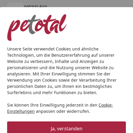
petotal-App
Öffnen
Banner schließen
petotal
kostenlos - Im App Store
Alle Produkte
Mein Konto
Wunschl
Ein
4,80
/ 5
Suchen
Unsere Seite verwendet Cookies und ähnliche
Technologien, um die Benutzererfahrung auf unserer
Aquaristik
Aquarienfilter, Pumpen & Zubehör
Filtermater
Website zu verbessern, Inhalte und Anzeigen zu
Startseite
personalisieren und die Nutzung unserer Website zu
JBL SymecPad II CristalProfi
analysieren. Mit Ihrer Einwilligung stimmen Sie der
e4/7/901-2
Verwendung von Cookies sowie der Verarbeitung Ihrer
persönlichen Daten zu, um Ihnen ein bestmögliches
Surferlebnis und mehr Funktionen zu bieten.
Sie können Ihre Einwilligung jederzeit in den
Cookie-
Einstellungen
anpassen oder widerrufen.
Ja, verstanden