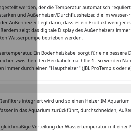
gestellt werden, der die Temperatur automatisch reguliert
stärken und Außenheizer/Durchflussheizer, die im wasser-r
l der Außenheizer liegt darin, dass es ein Produkt weniger
ßerdem zeigt das digitale Display des Außenheizers immer 
raten Wasserpumpe betrieben werden.
ssertemperatur. Ein Bodenheizkabel sorgt für eine besser
eichen zwischen den Heizkabeln nachfließt. So werden Nähr
n immer durch einen "Hauptheizer" (JBL ProTemp s oder e
ßenfilters integriert wird und so einen Heizer IM Aquarium
 Wasser in das Aquarium zurückführt, durchschneiden, Auße
hr gleichmäßige Verteilung der Wassertemperatur mit einer M