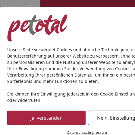
Kontakt
Kontakt
Kostenloser Versand ab 69€
Hund
Katze
Aquaristik
Teich
Andere Tierarten
Gesc
Unsere Seite verwendet Cookies und ähnliche Technologien, u
Benutzererfahrung auf unserer Website zu verbessern, Inhalt
zu personalisieren und die Nutzung unserer Website zu analys
Aquaristik
Zubehör
JBL PROTEMP e500
Ihrer Einwilligung stimmen Sie der Verwendung von Cookies s
Startseite
Verarbeitung Ihrer persönlichen Daten zu, um Ihnen ein best
Surferlebnis und mehr Funktionen zu bieten.
Sie können Ihre Einwilligung jederzeit in den
Cookie-Einstellu
oder widerrufen.
Ja, verstanden
Nein, Einstellun
Datenschutz
Impressum