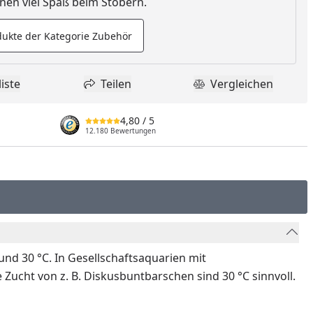
en viel Spaß beim Stöbern.
ukte der Kategorie Zubehör
iste
Teilen
Vergleichen
dukt zur Wunschliste hinzufügen
Teilen
Produkt Vergle
4,80
/ 5
12.180 Bewertungen
d 30 °C. In Gesellschaftsaquarien mit
Zucht von z. B. Diskusbuntbarschen sind 30 °C sinnvoll.