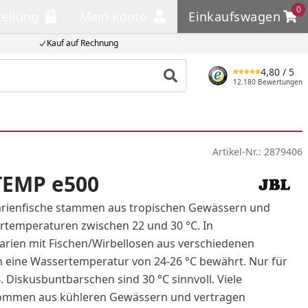
0
tellung
Mein Konto
Einkaufswagen
llung
Mein Konto
Einkaufswagen
Kauf auf Rechnung
4,80
/ 5
Produkt suchen
12.180 Bewertungen
Artikel-Nr.:
2879406
TEMP e500
arienfische stammen aus tropischen Gewässern und
temperaturen zwischen 22 und 30 °C. In
arien mit Fischen/Wirbellosen aus verschiedenen
h eine Wassertemperatur von 24-26 °C bewährt. Nur für
B. Diskusbuntbarschen sind 30 °C sinnvoll. Viele
ommen aus kühleren Gewässern und vertragen