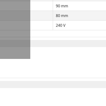
90 mm
80 mm
240 V