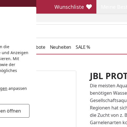
Wunschliste
Meine Bes
Wunschliste
Meine Beste
henkideen
Angebote
Neuheiten
SALE %
m die
e und Anzeigen
ieren. Mit
owie der
mögliches
JBL PRO
Die meisten Aqu
ngen
anpassen
benötigen Wasser
Gesellschaftsaqu
Regionen hat sic
gen öffnen
die Zucht von z. 
Garnelenarten k