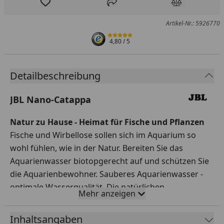
Produkt zur Wunschliste hinzufügen
Teilen
Produkt Ver
Artikel-Nr.: 5926770
4,80
/ 5
Detailbeschreibung
JBL Nano-Catappa
Natur zu Hause - Heimat für Fische und Pflanzen
Fische und Wirbellose sollen sich im Aquarium so
wohl fühlen, wie in der Natur. Bereiten Sie das
Aquarienwasser biotopgerecht auf und schützen Sie
die Aquarienbewohner. Sauberes Aquarienwasser -
optimale Wasserqualität. Die natürlichen
Mehr anzeigen
Inhaltsstoffe der Seemandelbaumblätter (Catappa)
besitzen sehr viele nachgewiesene positive
Inhaltsangaben