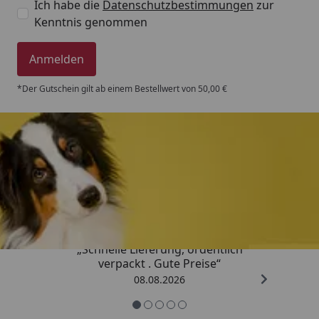
Auftreffen auf Haut oder Schleimhaut durch
Ich habe die
Datenschutzbestimmungen
zur
Kenntnis genommen
Eiweißfällung austrocknend, blutstillend und
entzündungshemmend wirkt.
Anmelden
*Der Gutschein gilt ab einem Bestellwert von 50,00 €
Trusted Shops
4,80
/ 5
„Schnelle Lieferung, ordentlich
verpackt . Gute Preise“
08.08.2026