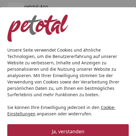
petotal-App
Öffnen
Banner schließen
petotal
kostenlos - Im App Store
Alle Produkte
Mein Konto
Wunschl
Ein
4,80
/ 5
Suchen
Unsere Seite verwendet Cookies und ähnliche
Technologien, um die Benutzererfahrung auf unserer
Aquaristik
Aquarienpflege
Wasseraufbereitung
JBL N
Website zu verbessern, Inhalte und Anzeigen zu
Startseite
personalisieren und die Nutzung unserer Website zu
JBL Nano-Catappa
analysieren. Mit Ihrer Einwilligung stimmen Sie der
Verwendung von Cookies sowie der Verarbeitung Ihrer
BALD VERGRIFFEN
persönlichen Daten zu, um Ihnen ein bestmögliches
Surferlebnis und mehr Funktionen zu bieten.
Sie können Ihre Einwilligung jederzeit in den
Cookie-
Einstellungen
anpassen oder widerrufen.
Ja, verstanden