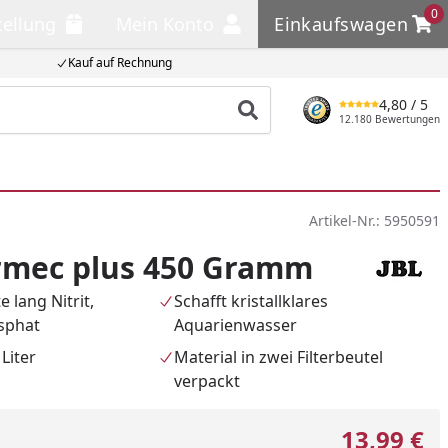
0
tellung
Mein Konto
Einkaufswagen
llung
Mein Konto
Einkaufswagen
Kauf auf Rechnung
4,80
/ 5
Produkt suchen
12.180 Bewertungen
Artikel-Nr.:
5950591
armec plus 450 Gramm
 lang Nitrit,
Schafft kristallklares
sphat
Aquarienwasser
Liter
Material in zwei Filterbeutel
verpackt
13,99 €