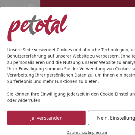
Kontakt
Kontakt
Kostenloser Versand ab 69€
Hund
Katze
Aquaristik
Teich
Andere Tierarten
Gesc
Unsere Seite verwendet Cookies und ähnliche Technologien, u
Benutzererfahrung auf unserer Website zu verbessern, Inhalt
zu personalisieren und die Nutzung unserer Website zu analys
Aquaristik
Aquarienfilter, Pumpen & Zubehör
Filtermater
Ihrer Einwilligung stimmen Sie der Verwendung von Cookies s
Startseite
Verarbeitung Ihrer persönlichen Daten zu, um Ihnen ein best
Surferlebnis und mehr Funktionen zu bieten.
Sie können Ihre Einwilligung jederzeit in den
Cookie-Einstellu
oder widerrufen.
Ja, verstanden
Nein, Einstellun
Datenschutz
Impressum