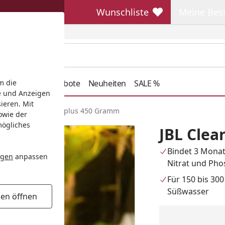
Wunschliste
Meine Bes
Wunschliste
Meine Beste
henkideen
Angebote
Neuheiten
SALE %
m die
e und Anzeigen
ieren. Mit
ial
JBL Clearmec plus 450 Gramm
owie der
mögliches
JBL Cle
Bindet 3 Monate
ngen
anpassen
Nitrat und Pho
Für 150 bis 300 
Süßwasser
gen öffnen