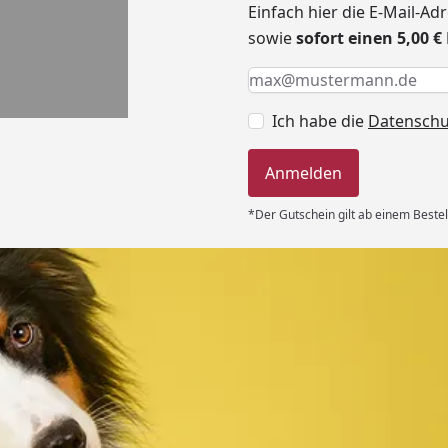
Einfach hier die E-Mail-A
sowie
sofort einen 5,00 
Keine Eingabe erforderlic
Eingabe erforderlich
E-Mail *
Ich habe die
Datensch
Anmelden
*Der Gutschein gilt ab einem Bestel
Versand
 immer super
e Lieferung!!“
6