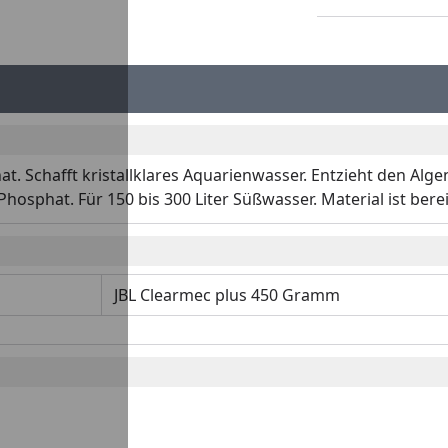
hat. Schafft kristallklares Aquarienwasser. Entzieht den Al
osphat. Für 150 bis 300 Liter Süßwasser. Material ist bereit
JBL Clearmec plus 450 Gramm