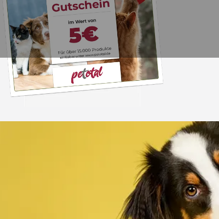
Trusted Shops
„Alles top. Hat wie
geklappt, sehr schnell
4,80
/ 5
30.07.202
12.180 Bewertungen