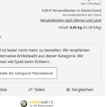
inkl. 19% MwSt.
4,90 € Versandkosten in Deutschland
Versandkostenfrei ab 5 Stück
Versandkosten nach Menge und Land
Inhalt:
0,45 kg
(31,09 €/kg)
ar
l ist leider nicht mehr zu bestellen. Wir empfehlen
ternative Artikelwahl aus dieser Kategorie. Wir
en viel Spaß beim Stöbern.
ukte der Kategorie Filtermaterial
nzufügen
iste
Teilen
Vergleichen
dukt zur Wunschliste hinzufügen
Teilen
Produkt Vergle
4,80
/ 5
12.180 Bewertungen