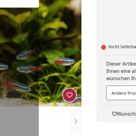
Nicht lieferb
Dieser Artike
Ihnen eine al
wünschen Ihn
Andere Prod
Produkt zur Wunschliste hi
Wunschl
Pro
Nächstes Bild anzeigen