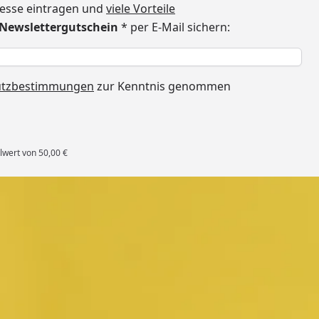
dresse eintragen und
viele Vorteile
€ Newslettergutschein
* per E-Mail sichern:
h
utzbestimmungen
zur Kenntnis genommen
lwert von 50,00 €