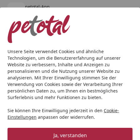
petotal-App
Öffnen
Banner schließen
petotal
kostenlos - Im App Store
Alle Produkte
Mein Konto
Wunschl
Ein
4,80
/ 5
Suchen
Unsere Seite verwendet Cookies und ähnliche
Technologien, um die Benutzererfahrung auf unserer
Aquaristik
Aquarienfilter, Pumpen & Zubehör
Filtermater
Website zu verbessern, Inhalte und Anzeigen zu
Startseite
personalisieren und die Nutzung unserer Website zu
JBL BioNitrat Ex Nitratentfernung
analysieren. Mit Ihrer Einwilligung stimmen Sie der
Verwendung von Cookies sowie der Verarbeitung Ihrer
3
(1 Bewertung)
persönlichen Daten zu, um Ihnen ein bestmögliches
Surferlebnis und mehr Funktionen zu bieten.
Sie können Ihre Einwilligung jederzeit in den
Cookie-
Einstellungen
anpassen oder widerrufen.
Ja, verstanden