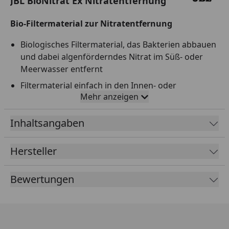
JBL BioNitrat Ex Nitratentfernung
Bio-Filtermaterial zur Nitratentfernung
Biologisches Filtermaterial, das Bakterien abbauen
und dabei algenförderndes Nitrat im Süß- oder
Meerwasser entfernt
Filtermaterial einfach in den Innen- oder
Mehr anzeigen
Außenfilter geben und erst nachfüllen, wenn es
nach etwa 6 Monaten von den Bakterien abgebaut
Inhaltsangaben
wurde
Die Biobälle werden von Bakterien besiedelt, die
Hersteller
einen dicken Biofilm bilden. Unterhalb des Biofilms
sinkt der Sauerstoffgehalt, so dass die dortigen
Bakterien Sauerstoff aus Nitrat holen und es so
Bewertungen
abbauen
Wasserstabilisierende Wirkung: Da bei bakteriellen
Abbauprozessen pH-senkende Säuren entstehen,
enthalten die Biobälle säurebindende Mineralien