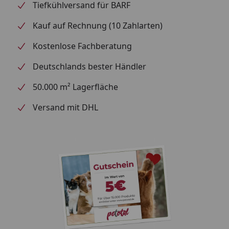
Tiefkühlversand für BARF
zur Wasserstablisierung
Kauf auf Rechnung (10 Zahlarten)
Lieferumfang: 100 Biobälle für Nitratabbau in 200-
300 Liter Aquarienwasser; 1 Ball / 2-3 Liter Wasser
Kostenlose Fachberatung
Auf natürliche Weise Algen bekämpfen:
Deutschlands bester Händler
Nitrate und Phosphate sind Hauptalgen-Nährstoffe.
50.000 m² Lagerfläche
Wenn Sie dem Wasser einen oder beide Nährstoffe
entziehen, können die Algen nicht mehr wachsen!
Versand mit DHL
Bakterien bauen Nitrat aber nur unter bestimmten
Bedingungen ab: Erst wenn kein Sauerstoff mehr
vorhanden und gleichzeitig eine Kohlenstoffquelle
(Nahrung für die Bakterien) vorhanden ist, holen sich
die Bakterien den Sauerstoff aus dem Nitrat und
bauen es so ab.
So funktioniert JBL BioNitratEx:
Bei JBL BioNitratEx siedeln sich Bakterien innerhalb