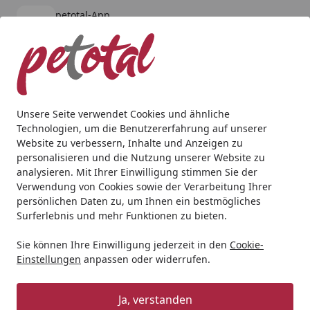
petotal-App
Öffnen
Banner schließen
petotal
kostenlos - Im App Store
Alle Produkte
Mein Konto
Wunschl
Ein
4,80
/ 5
Suchen
Unsere Seite verwendet Cookies und ähnliche
Technologien, um die Benutzererfahrung auf unserer
Aquaristik
Aquarienpflege
Reinigung
HOBBY Dirt Ex 
Website zu verbessern, Inhalte und Anzeigen zu
Startseite
personalisieren und die Nutzung unserer Website zu
HOBBY Dirt Ex Mulmglocke
analysieren. Mit Ihrer Einwilligung stimmen Sie der
Aquarienpflege
Verwendung von Cookies sowie der Verarbeitung Ihrer
persönlichen Daten zu, um Ihnen ein bestmögliches
Surferlebnis und mehr Funktionen zu bieten.
Sie können Ihre Einwilligung jederzeit in den
Cookie-
Einstellungen
anpassen oder widerrufen.
Ja, verstanden