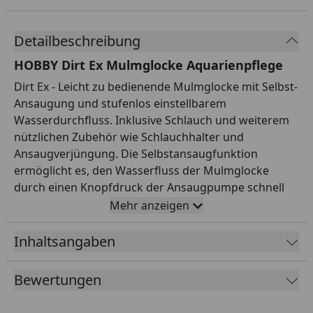
Detailbeschreibung
HOBBY Dirt Ex Mulmglocke Aquarienpflege
Dirt Ex - Leicht zu bedienende Mulmglocke mit Selbst-
Ansaugung und stufenlos einstellbarem
Wasserdurchfluss. Inklusive Schlauch und weiterem
nützlichen Zubehör wie Schlauchhalter und
Ansaugverjüngung. Die Selbstansaugfunktion
ermöglicht es, den Wasserfluss der Mulmglocke
durch einen Knopfdruck der Ansaugpumpe schnell
zu starten. Der einstellbare Wasserdurchfluss sorgt
Mehr anzeigen
dafür, dass die Saugkraft an die jeweiligen
Bedürfnisse und Größe des Aquariums angepasst
Inhaltsangaben
werden kann. Die robuste Mulmglocke ist langlebig
und besteht aus hochwertigen Materialien. Sie ist
Bewertungen
komplett aus wasserneutralem Kunststoff und kann
somit auch problemlos in Meerwasseraquarien