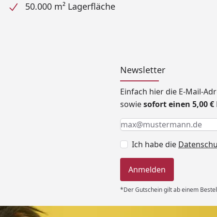
50.000 m² Lagerfläche
Newsletter
Einfach hier die E-Mail-A
sowie
sofort einen 5,00 
Keine Eingabe erforderlic
Eingabe erforderlich
E-Mail *
Ich habe die
Datensch
Anmelden
*Der Gutschein gilt ab einem Bestel