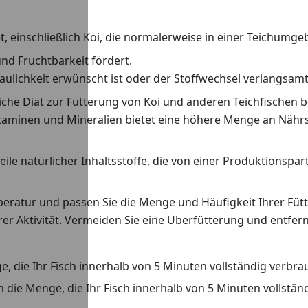
et, einschließlich Koi, die normalerweise in einer Teichum
und Fruchtbarkeit fördert.
lichkeit erwünscht ist oder der Stoffwechsel verlangsamt
gliche Diät zur Fütterung von Koi und anderen Teichfische
taminen und Mineralien bietet eine höhere Menge an Nährst
le natürlicher Inhaltsstoffe, die von einer Produktionspar
ratur und passen Sie die Menge und Häufigkeit Ihrer Füt
er Aktivität. Vermeiden Sie eine Überfütterung und entfern
ge, die Ihr Fisch innerhalb von 5 Minuten vollständig verbra
ich die Menge, die Ihr Fisch innerhalb von 5 Minuten vollstä