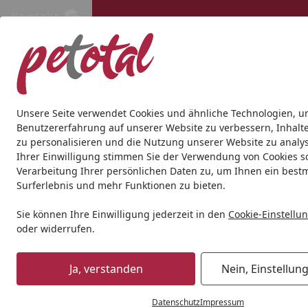
Kontakt
Kontakt
Kostenloser Versand ab 69€
Hund
Katze
Aquaristik
Teich
Andere Tierarten
Gesc
Unsere Seite verwendet Cookies und ähnliche Technologien, u
Benutzererfahrung auf unserer Website zu verbessern, Inhalt
zu personalisieren und die Nutzung unserer Website zu analys
Teich
Teichfischfutter
Koifutter
Hikari Wheat-Germ Lar
Ihrer Einwilligung stimmen Sie der Verwendung von Cookies s
Startseite
Verarbeitung Ihrer persönlichen Daten zu, um Ihnen ein best
Surferlebnis und mehr Funktionen zu bieten.
Sie können Ihre Einwilligung jederzeit in den
Cookie-Einstellu
oder widerrufen.
Ja, verstanden
Nein, Einstellun
Datenschutz
Impressum