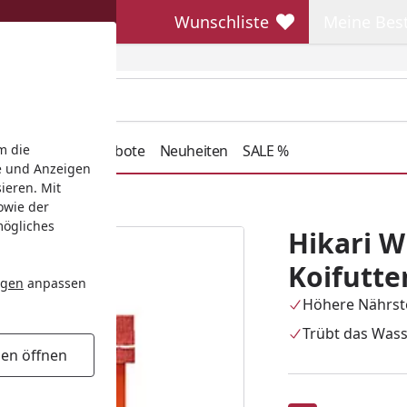
Wunschliste
Meine Bes
Wunschliste
Meine Beste
henkideen
Angebote
Neuheiten
SALE %
m die
e und Anzeigen
ieren. Mit
ge Koifutter
owie der
mögliches
Hikari 
Koifutte
ngen
anpassen
Höhere Nährs
Trübt das Wass
gen öffnen