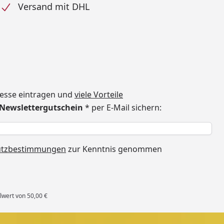
Versand mit DHL
dresse eintragen und
viele Vorteile
€ Newslettergutschein
* per E-Mail sichern:
h
utzbestimmungen
zur Kenntnis genommen
lwert von 50,00 €