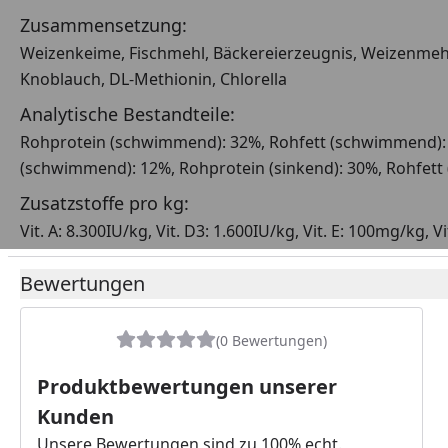
Zusammensetzung:
Weizenkeime, Fischmehl, Bäckereierzeugnis, Weizenmehl, 
Knoblauch, DL-Methionin, Chlorella
Analytische Bestandteile:
Rohprotein (schwimmend): 32%, Rohfett (schwimmend): 
(schwimmend): 12%, Rohprotein (sinkend): 30%, Rohfett (
Zusatzstoffe pro kg:
Vit. A: 8.300IU/kg, Vit. D3: 1.600IU/kg, Vit. E: 100mg/k
Bewertungen
(0 Bewertungen)
Produktbewertungen unserer
Kunden
Unsere Bewertungen sind zu 100% echt.