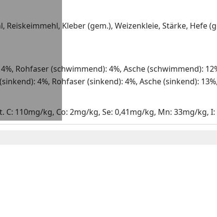
Reiskeimmehl, Kleber (gem.), Weizenkleie, Stärke, Hefe (g
4%, Rohfaser (schwimmend): 4%, Asche (schwimmend): 12%
sinkend): 4%, Rohfaser (sinkend): 4%, Asche (sinkend): 13%,
g, Vit. C: 110mg/kg, Co: 2mg/kg, Se: 0,41mg/kg, Mn: 33mg/kg,