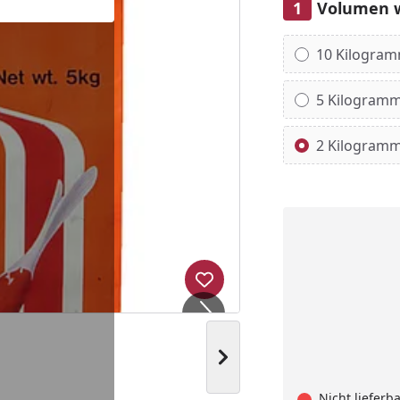
Volumen 
Alle anzeigen (3)
10 Kilogra
5 Kilogram
2 Kilogram
Produkt zur Wunschliste hi
Nächstes Bild anzeigen
Nicht lieferb