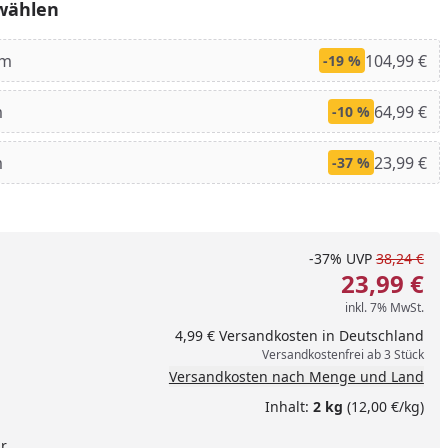
wählen
mm
104,99 €
-19 %
m
64,99 €
-10 %
m
23,99 €
-37 %
-37%
UVP
38,24 €
23,99 €
inkl. 7% MwSt.
nzufügen
4,99 € Versandkosten in Deutschland
Versandkostenfrei ab 3 Stück
Versandkosten nach Menge und Land
Inhalt:
2 kg
(12,00 €/kg)
ar