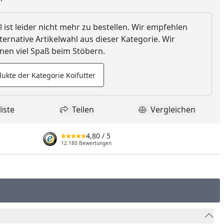
l ist leider nicht mehr zu bestellen. Wir empfehlen
ternative Artikelwahl aus dieser Kategorie. Wir
en viel Spaß beim Stöbern.
ukte der Kategorie Koifutter
iste
Teilen
Vergleichen
dukt zur Wunschliste hinzufügen
Teilen
Produkt Vergle
4,80
/ 5
12.180 Bewertungen