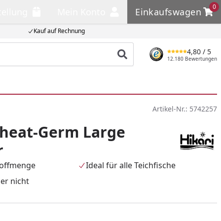
0
tellung
Mein Konto
Einkaufswagen
llung
Mein Konto
Einkaufswagen
Kauf auf Rechnung
4,80
/ 5
Produkt suchen
12.180 Bewertungen
Artikel-Nr.:
5742257
Wheat-Germ Large
r
toffmenge
Ideal für alle Teichfische
er nicht