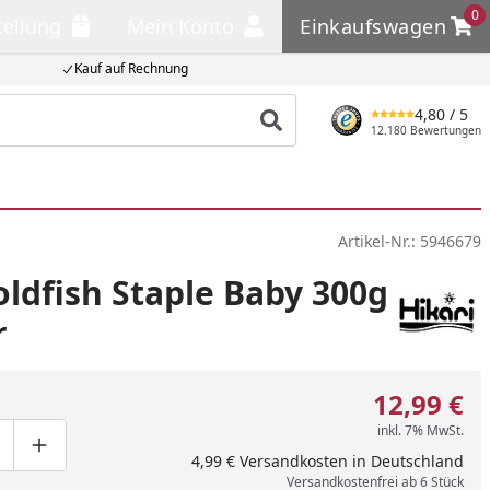
0
tellung
Mein Konto
Einkaufswagen
llung
Mein Konto
Einkaufswagen
Kauf auf Rechnung
4,80
/ 5
Produkt suchen
12.180 Bewertungen
Artikel-Nr.:
5946679
oldfish Staple Baby 300g
r
12,99 €
inkl. 7% MwSt.
ge um eins verringern
duktmenge manuell eingeben
Produktmenge um eins erhöhen
4,99 € Versandkosten in Deutschland
Versandkostenfrei ab 6 Stück