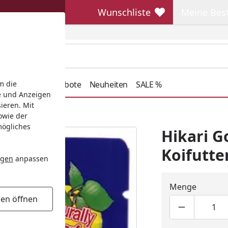
Wunschliste
Meine Bes
Wunschliste
Meine Beste
henkideen
Angebote
Neuheiten
SALE %
m die
e und Anzeigen
ieren. Mit
Baby 300g Koifutter
owie der
mögliches
Hikari G
Koifutte
ngen
anpassen
Menge
gen öffnen
Produktmen
Pro