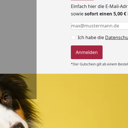
Einfach hier die E-Mail-A
sowie
sofort einen 5,00 
Keine Eingabe erforderlic
Eingabe erforderlich
E-Mail *
Ich habe die
Datensch
Anmelden
*Der Gutschein gilt ab einem Bestel
Versand
 immer super
e Lieferung!!“
6