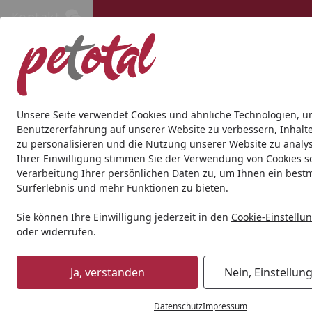
Kontakt
Kontakt
Kostenloser Versand ab 69€
Hund
Katze
Aquaristik
Teich
Andere Tierarten
Gesc
Unsere Seite verwendet Cookies und ähnliche Technologien, u
Benutzererfahrung auf unserer Website zu verbessern, Inhalt
zu personalisieren und die Nutzung unserer Website zu analys
Teich
Teichfischfutter
Koifutter
Hikari Goldfish Staple 
Ihrer Einwilligung stimmen Sie der Verwendung von Cookies s
Startseite
Verarbeitung Ihrer persönlichen Daten zu, um Ihnen ein best
BALD VERGRIFFEN
Surferlebnis und mehr Funktionen zu bieten.
Sie können Ihre Einwilligung jederzeit in den
Cookie-Einstellu
oder widerrufen.
Ja, verstanden
Nein, Einstellun
Datenschutz
Impressum