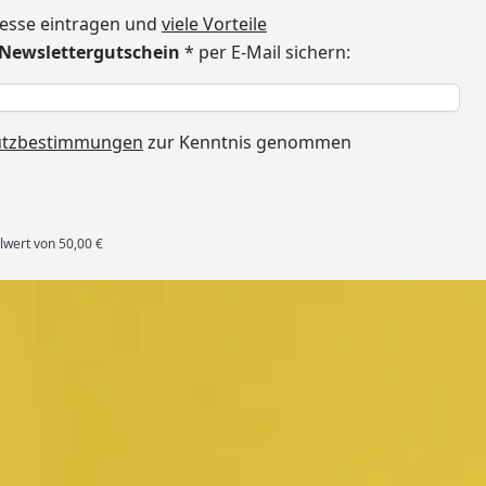
dresse eintragen und
viele Vorteile
€ Newslettergutschein
* per E-Mail sichern:
h
utzbestimmungen
zur Kenntnis genommen
lwert von 50,00 €