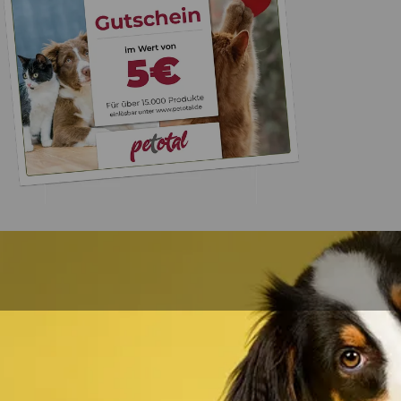
Trusted Shops
„Alles top. Hat wie
geklappt, sehr schnell
4,80
/ 5
30.07.202
12.180 Bewertungen