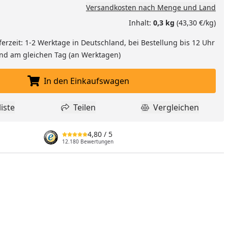
Versandkosten nach Menge und Land
Inhalt:
0,3 kg
(43,30 €/kg)
ferzeit: 1-2 Werktage in Deutschland, bei Bestellung bis 12 Uhr
and am gleichen Tag (an Werktagen)
In den Einkaufswagen
In den Einkaufswagen legen
iste
Teilen
Vergleichen
dukt zur Wunschliste hinzufügen
Teilen
Produkt Vergle
4,80
/ 5
12.180 Bewertungen
nzufügen