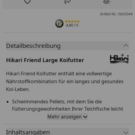
Produkt zur Wunschliste hinzufügen
Teilen
Produkt Ver
Artikel-Nr.: 5665044
4,80
/ 5
Detailbeschreibung
Hikari Friend Large Koifutter
Hikari Friend Koifutter enthält eine vollwertige
Nährstoffkombination für ein langes und gesundes
Koi-Leben.
Schwimmendes Pellets, mit dem Sie die
Fütterungsgewohnheiten Ihrer Teichfische leicht
überwachen und bei Bedarf die Futtermenge
Mehr anzeigen
anpassen können. Damit verringern Sie die
Wahrscheinlichkeit von Problemen mit der
Inhaltsangaben