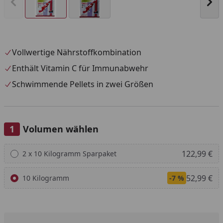
Vorheriges Bild anzeigen
Näc
Vollwertige Nährstoffkombination
Enthält Vitamin C für Immunabwehr
Schwimmende Pellets in zwei Größen
Volumen wählen
Alle anzeigen (2)
122,99 €
2 x 10 Kilogramm Sparpaket
52,99 €
10 Kilogramm
-7 %