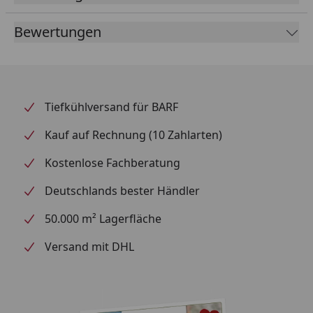
Wasserqualität durch Überfütterung.
Dank einer
Bewertungen
fortschrittlichen Produktionstechnologie gibt es
keine Verschmutzung oder Trübung des
Teichwasser durch die Pellets. (Bei
bestimmungsgemäßer Verwendung.)
Tiefkühlversand für BARF
Das sehr wohlschmeckende, sorgfältig entwickelte
Pellet wird sehr gut angenommen und bietet eine
Kauf auf Rechnung (10 Zahlarten)
höhere Futtereffizienz.
Kostenlose Fachberatung
Das Koifutter enthält stabilisiertes Vitamin C zur
Unterstützung des Immunsystems.
Deutschlands bester Händler
50.000 m² Lagerfläche
Fütterung: Füttern Sie die Menge, die Ihr Fisch
innerhalb weniger Minuten vollständig verbraucht,
Versand mit DHL
basierend auf der Wassertemperatur, dem
Teichzustand und des Aktivitätsgrades Ihres Fisches.
Pelletgröße Large (L): 8 - 9 mm