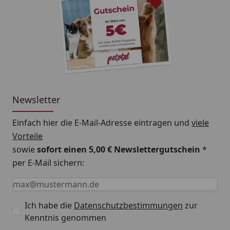
Fütterungsempfehlung
Füttern Sie die Menge, die Ihr Fisch innerhalb weniger
Minuten vollständig verbraucht, basierend auf
der Wassertemperatur, dem Teichzustand und des
Aktivitätsgrades Ihres Fisches.
Newsletter
Einfach hier die E-Mail-Adresse eintragen und
viele
Vorteile
sowie
sofort einen 5,00 € Newslettergutschein
*
per E-Mail sichern:
Keine Eingabe erforderlich
Eingabe erforderlich
E-Mail *
Ich habe die
Datenschutzbestimmungen
zur
Kenntnis genommen