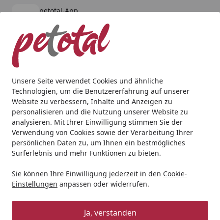
petotal-App
Öffnen
Banner schließen
petotal
kostenlos - Im App Store
Alle Produkte
Mein Konto
Wunschl
Ein
4,80
/ 5
Suchen
Unsere Seite verwendet Cookies und ähnliche
Technologien, um die Benutzererfahrung auf unserer
Teich
Teichfischfutter
Koifutter
Hikari Friend Large Koi
Website zu verbessern, Inhalte und Anzeigen zu
Startseite
personalisieren und die Nutzung unserer Website zu
Hikari Friend Large Koifutter
analysieren. Mit Ihrer Einwilligung stimmen Sie der
Verwendung von Cookies sowie der Verarbeitung Ihrer
5
(10 Bewertungen)
persönlichen Daten zu, um Ihnen ein bestmögliches
Surferlebnis und mehr Funktionen zu bieten.
Sie können Ihre Einwilligung jederzeit in den
Cookie-
Einstellungen
anpassen oder widerrufen.
Ja, verstanden