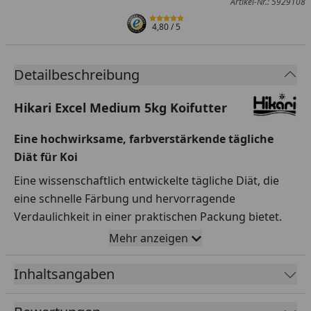
Artikel-Nr.: 5929108
4,80
/ 5
Detailbeschreibung
Hikari Excel Medium 5kg Koifutter
Eine hochwirksame, farbverstärkende tägliche
Diät für Koi
Eine wissenschaftlich entwickelte tägliche Diät, die
eine schnelle Färbung und hervorragende
Verdaulichkeit in einer praktischen Packung bietet.
Mehr anzeigen
Hikari Excel ist eine leicht verdauliche,
wissenschaftlich entwickelte farbverbessernde Diät,
Inhaltsangaben
die aus einer Mischung des hoch nahrhaften,
innersten Teils des Weizenkeimkerns und rein