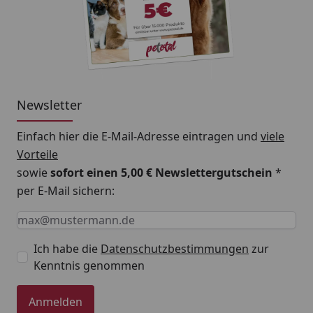
Newsletter
Einfach hier die E-Mail-Adresse eintragen und
viele
Vorteile
sowie
sofort einen 5,00 € Newslettergutschein
*
per E-Mail sichern:
Keine Eingabe erforderlich
Eingabe erforderlich
E-Mail *
Ich habe die
Datenschutzbestimmungen
zur
Kenntnis genommen
Anmelden