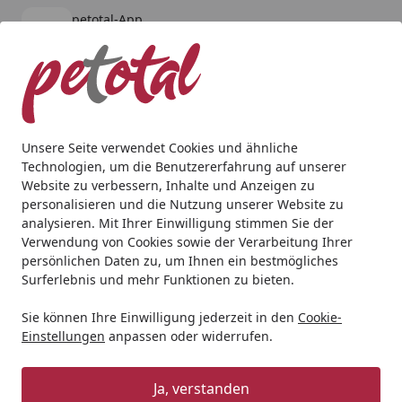
petotal-App
Öffnen
Banner schließen
petotal
kostenlos - Im App Store
Alle Produkte
Mein Konto
Wunschl
Ein
4,80
/ 5
Suchen
Unsere Seite verwendet Cookies und ähnliche
Technologien, um die Benutzererfahrung auf unserer
Teich
Teichfischfutter
Koifutter
Hikari Excel Medium 5k
Website zu verbessern, Inhalte und Anzeigen zu
Startseite
personalisieren und die Nutzung unserer Website zu
Hikari Excel Medium 5kg Koifutter
analysieren. Mit Ihrer Einwilligung stimmen Sie der
Verwendung von Cookies sowie der Verarbeitung Ihrer
persönlichen Daten zu, um Ihnen ein bestmögliches
Surferlebnis und mehr Funktionen zu bieten.
Sie können Ihre Einwilligung jederzeit in den
Cookie-
Einstellungen
anpassen oder widerrufen.
Ja, verstanden