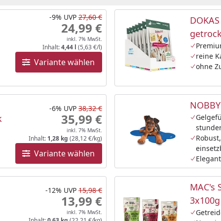
-9%
UVP
27,60 €
DOKAS 
24,99 €
getroc
inkl. 7% MwSt.
Premiu
Inhalt:
4,44 l
(5,63 €/l)
reine 
Variante wählen
ohne Zu
NOBBY 
-6%
UVP
38,32 €
35,99 €
k
Gelgefü
stunde
inkl. 7% MwSt.
Robust,
Inhalt:
1,28 kg
(28,12 €/kg)
einsetz
Variante wählen
Elegant
MAC's 
-12%
UVP
15,98 €
13,99 €
3x100g
Getreid
inkl. 7% MwSt.
Inhalt:
0,63 kg
(22,21 €/kg)