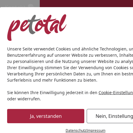
Kontakt
Kontakt
Kostenloser Versand ab 69€
Hund
Katze
Aquaristik
Teich
Andere Tierarten
Gesc
Unsere Seite verwendet Cookies und ähnliche Technologien, u
Benutzererfahrung auf unserer Website zu verbessern, Inhalt
zu personalisieren und die Nutzung unserer Website zu analys
Hund
Hundenassfutter
Herrmann's
Herrmann's Select
Ihrer Einwilligung stimmen Sie der Verwendung von Cookies s
Startseite
Verarbeitung Ihrer persönlichen Daten zu, um Ihnen ein best
Surferlebnis und mehr Funktionen zu bieten.
Sie können Ihre Einwilligung jederzeit in den
Cookie-Einstellu
oder widerrufen.
Ja, verstanden
Nein, Einstellun
Datenschutz
Impressum