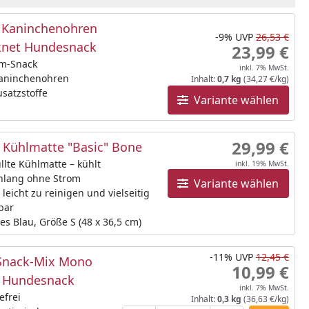
Kaninchenohren
-9%
UVP
26,53 €
knet Hundesnack
23,99 €
m-Snack
inkl. 7% MwSt.
Kaninchenohren
Inhalt:
0,7 kg
(34,27 €/kg)
satzstoffe
Variante wählen
29,99 €
Kühlmatte "Basic" Bone
llte Kühlmatte – kühlt
inkl. 19% MwSt.
nlang ohne Strom
Variante wählen
 leicht zu reinigen und vielseitig
bar
es Blau, Größe S (48 x 36,5 cm)
-11%
UVP
12,45 €
Snack-Mix Mono
10,99 €
 Hundesnack
inkl. 7% MwSt.
efrei
Inhalt:
0,3 kg
(36,63 €/kg)