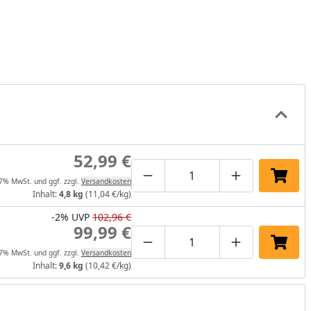
52,99 €
Produktmenge um eins verrin
Produktmenge manuel
Produktmenge
In de
 7% MwSt. und ggf. zzgl.
Versandkosten
Inhalt:
4,8 kg
(11,04 €/kg)
-2%
UVP
102,96 €
99,99 €
Produktmenge um eins verrin
Produktmenge manuel
Produktmenge
In de
 7% MwSt. und ggf. zzgl.
Versandkosten
Inhalt:
9,6 kg
(10,42 €/kg)