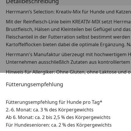
Detailbeschreibung
Herrmann’s Selection: Kreativ-Mix für Hunde und Katzen
Mit der Reinfleisch-Linie beim KREATIV-MIX setzt Herrm
Brustfleisch, Hälsen und Kleinteilen bei Geflügel und da
Fleischanteil in der Futterration selbst bestimmt werde
Kartoffelflocken bieten dabei die optimale Ergänzung. 
Herrmann's Manufaktur überzeugt mit hochwertigem Hund
Unternehmen ausschließlich Zutaten aus kontrolliertem 
Hinweis für Allergiker: Ohne Gluten, ohne Laktose und 
Fütterungsempfehlung
Fütterungsempfehlung für Hunde pro Tag*
2.-6. Monat: ca. 3 % des Körpergewichts
Ab 6. Monat: ca. 2 bis 2,5 % des Körpergewichts
Für Hundesenioren: ca. 2 % des Körpergewichts