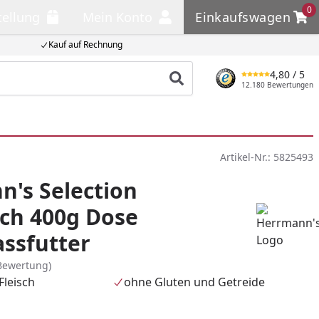
0
tellung
Mein Konto
Einkaufswagen
llung
Mein Konto
Einkaufswagen
Kauf auf Rechnung
4,80
/ 5
Produkt suchen
12.180 Bewertungen
Artikel-Nr.:
5825493
's Selection
sch 400g Dose
ssfutter
Bewertung)
Fleisch
ohne Gluten und Getreide