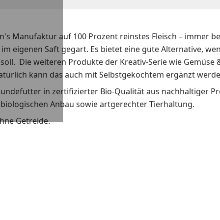
an's Manufaktur auf 100 Prozent reinstes Fleisch – immer b
s im eigenen Saft gegart. Es bietet eine gute Alternative, w
n soll. Die weiteren Produkte der Kreativ-Serie wie Gemüse
Natürlich kann das auch mit Selbstgekochtem ergänzt werde
efutter in zertifizierter Bio-Qualität aus nachhaltiger P
biologischen Anbau sowie artgerechter Tierhaltung.
ohne Getreide.