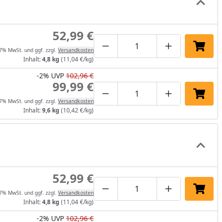
52,99 €
Produktmenge um eins verrin
Produktmenge manuel
Produktmenge
In de
 7% MwSt. und ggf. zzgl.
Versandkosten
Inhalt:
4,8 kg
(11,04 €/kg)
-2%
UVP
102,96 €
99,99 €
Produktmenge um eins verrin
Produktmenge manuel
Produktmenge
In de
 7% MwSt. und ggf. zzgl.
Versandkosten
Inhalt:
9,6 kg
(10,42 €/kg)
52,99 €
Produktmenge um eins verrin
Produktmenge manuel
Produktmenge
In de
 7% MwSt. und ggf. zzgl.
Versandkosten
Inhalt:
4,8 kg
(11,04 €/kg)
-2%
UVP
102,96 €