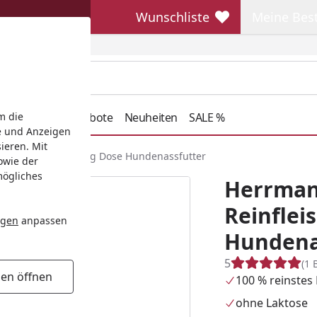
Wunschliste
Meine Bes
Wunschliste
Meine Beste
henkideen
Angebote
Neuheiten
SALE %
m die
e und Anzeigen
ieren. Mit
ion Reinfleisch 400g Dose Hundenassfutter
owie der
mögliches
Herrmann
Reinflei
ngen
anpassen
Hundena
5
(1 
gen öffnen
100 % reinstes 
ohne Laktose