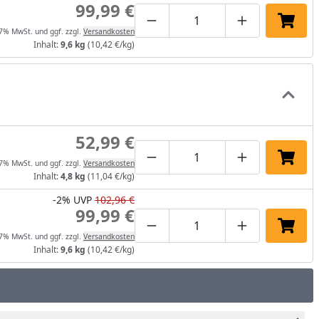
99,99 €
Produktmenge um eins verrin
Produktmenge manuel
Produktmenge
In de
 7% MwSt. und ggf. zzgl.
Versandkosten
Inhalt:
9,6 kg
(10,42 €/kg)
52,99 €
Produktmenge um eins verrin
Produktmenge manuel
Produktmenge
In de
 7% MwSt. und ggf. zzgl.
Versandkosten
Inhalt:
4,8 kg
(11,04 €/kg)
-2%
UVP
102,96 €
99,99 €
Produktmenge um eins verrin
Produktmenge manuel
Produktmenge
In de
 7% MwSt. und ggf. zzgl.
Versandkosten
Inhalt:
9,6 kg
(10,42 €/kg)