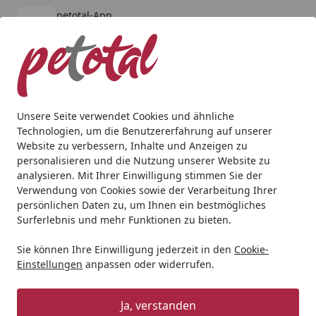
petotal-App
Öffnen
Banner schließen
petotal
kostenlos - Im App Store
Alle Produkte
Mein Konto
Wunschl
Ein
4,80
/ 5
Suchen
Unsere Seite verwendet Cookies und ähnliche
Technologien, um die Benutzererfahrung auf unserer
Hund
Hundenassfutter
HAPPY DOG
HAPPY DOG 200 G
Website zu verbessern, Inhalte und Anzeigen zu
Startseite
personalisieren und die Nutzung unserer Website zu
HAPPY DOG 200 Gramm
analysieren. Mit Ihrer Einwilligung stimmen Sie der
Hundenassfutter
Verwendung von Cookies sowie der Verarbeitung Ihrer
persönlichen Daten zu, um Ihnen ein bestmögliches
Surferlebnis und mehr Funktionen zu bieten.
Sie können Ihre Einwilligung jederzeit in den
Cookie-
Einstellungen
anpassen oder widerrufen.
Ja, verstanden