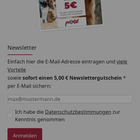
20 kg
770 g
30 kg
1030 g
40 kg
1290 g
60 kg
1750 g
Newsletter
80 kg
2170 g
Einfach hier die E-Mail-Adresse eintragen und
viele
Vorteile
Angaben sind Richtwerte. Der individuelle Bedarf
sowie
sofort einen 5,00 € Newslettergutschein
*
hängt von Alter, Rasse, Gewicht, Aktivität und
per E-Mail sichern:
Haltungsbedingungen ab. Zimmerwarm füttern.
Keine Eingabe erforderlich
Eingabe erforderlich
E-Mail *
Ich habe die
Datenschutzbestimmungen
zur
Kenntnis genommen
Anmelden