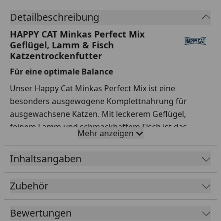
Detailbeschreibung
HAPPY CAT Minkas Perfect Mix
Geflügel, Lamm & Fisch
Katzentrockenfutter
Für eine optimale Balance
Unser Happy Cat Minkas Perfect Mix ist eine
besonders ausgewogene Komplettnahrung für
ausgewachsene Katzen. Mit leckerem Geflügel,
feinem Lamm und schmackhaftem Fisch ist das
Mehr anzeigen
Trockenfutter eine wahre Geschmacksexplosion
für deine Katze. Der schmackhafte Krokettenmix
Inhaltsangaben
weist eine hohe Akzeptanz und beste Verträglichkeit
auf. Unsere Rezeptur mit einem hohen Anteil an
Zubehör
wertvollen tierischen Proteinen ist 100 %
ausgewogen und natürlich. Das schmackhafte
Bewertungen
Trockenfutter ist mit vielen Vitamen und