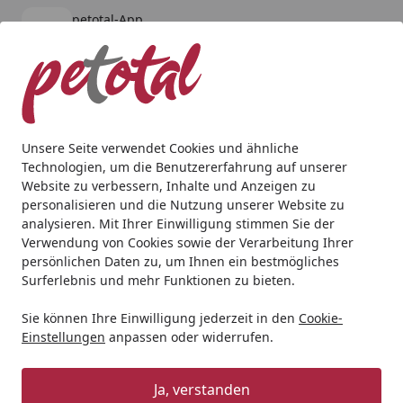
petotal-App
Öffnen
Banner schließen
petotal
kostenlos - Im App Store
Alle Produkte
Mein Konto
Wunschl
Ein
4,80
/ 5
Suchen
Unsere Seite verwendet Cookies und ähnliche
Technologien, um die Benutzererfahrung auf unserer
Katze
Katzentrockenfutter
HAPPY CAT
HAPPY CAT Minka
Website zu verbessern, Inhalte und Anzeigen zu
Startseite
personalisieren und die Nutzung unserer Website zu
HAPPY CAT Minkas Perfect Mix
analysieren. Mit Ihrer Einwilligung stimmen Sie der
Geflügel, Lamm & Fisch
Verwendung von Cookies sowie der Verarbeitung Ihrer
persönlichen Daten zu, um Ihnen ein bestmögliches
Katzentrockenfutter
Surferlebnis und mehr Funktionen zu bieten.
5
(3 Bewertungen)
Sie können Ihre Einwilligung jederzeit in den
Cookie-
Einstellungen
anpassen oder widerrufen.
BALD VERGRIFFEN
Angebot
Ja, verstanden