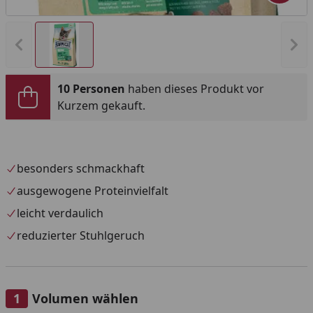
Vorheriges Bild anzeigen
Näc
10 Personen
haben dieses Produkt vor
Kurzem gekauft.
besonders schmackhaft
ausgewogene Proteinvielfalt
leicht verdaulich
reduzierter Stuhlgeruch
Volumen wählen