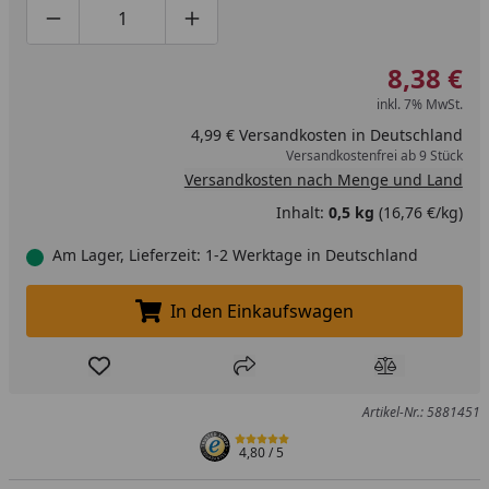
Produktmenge um eins verringern
Produktmenge manuell eingeben
Produktmenge um eins erhöhen
8,38 €
inkl. 7% MwSt.
4,99 € Versandkosten in Deutschland
Versandkostenfrei ab 9 Stück
Versandkosten nach Menge und Land
Inhalt:
0,5 kg
(16,76 €/kg)
Am Lager, Lieferzeit: 1-2 Werktage in Deutschland
In den Einkaufswagen
In den Einkaufswagen legen
Produkt zur Wunschliste hinzufügen
Teilen
Produkt Ver
Artikel-Nr.: 5881451
4,80
/ 5