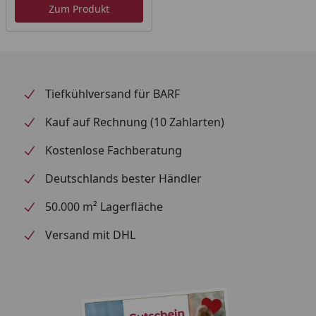
Zum Produkt
5 kg
65 g
70 g
6 kg
75 g
80 g
7 kg
80 g
90 g
Tiefkühlversand für BARF
8 kg
90 g
95 g
Kauf auf Rechnung (10 Zahlarten)
Kostenlose Fachberatung
Ständig frisches Wasser in einem vom Futternapf
deutlich entfernt stehenden Napf anbieten. Durch
Deutschlands bester Händler
den unterschiedlichen, individuellen Bedarf einzelner
50.000 m² Lagerfläche
Katzen kann die oben angegebene Menge um bis zu
15 % angehoben oder reduziert werden. Bei
Versand mit DHL
zusätzlicher Gabe von Feuchtnahrung oder Snacks
sind die Mengen ebenfalls entsprechend zu kürzen.