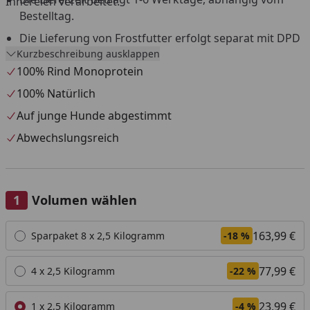
Innereien verarbeitet.
Bestelltag.
Die Lieferung von Frostfutter erfolgt separat mit DPD
Kurzbeschreibung ausklappen
aus einem Tiefkühllager.
100% Rind Monoprotein
Versandtage sind Montag bis Mittwoch, außer an
Feiertagen.
100% Natürlich
Versand nur innerhalb Deutschland und Österreich.
Auf junge Hunde abgestimmt
Die Lieferung muss beim ersten Zustellversuch sofort
Abwechslungsreich
angenommen werden.
Eine Anlieferung an eine Packstation ist nicht möglich.
Widerrufs- und Rückgaberecht ist für dieses Produkt
Volumen wählen
nicht gültig.
Alle anzeigen (3)
163,99 €
Sparpaket 8 x 2,5 Kilogramm
-18 %
77,99 €
4 x 2,5 Kilogramm
-22 %
23,99 €
1 x 2,5 Kilogramm
-4 %