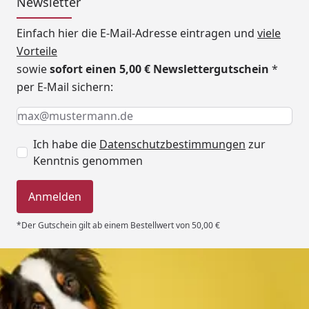
Newsletter
Einfach hier die E-Mail-Adresse eintragen und
viele
Vorteile
sowie
sofort einen 5,00 € Newslettergutschein
*
per E-Mail sichern:
Keine Eingabe erforderlich
Eingabe erforderlich
E-Mail *
Ich habe die
Datenschutzbestimmungen
zur
Kenntnis genommen
Anmelden
*Der Gutschein gilt ab einem Bestellwert von 50,00 €
Trusted Shops