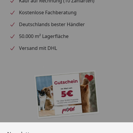
Kauf auf Rechnung (10 Zahlarten)
Kostenlose Fachberatung
Deutschlands bester Händler
50.000 m² Lagerfläche
Versand mit DHL