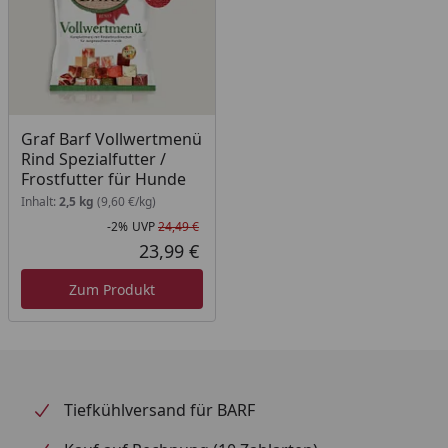
individuell angepasst werden. Das geht ganz einfach
indem Sie die Körperform Ihrer Fellnase im ersten
Lebensjahr regelmäßig begutachten und abtasten.
Das Juniormenü ist im Zusammenhang mit unserem
Graf Barf Spezial Öl ein vollwertiges Menü.
Graf Barf Vollwertmenü
Rind Spezialfutter /
Frostfutter für Hunde
Inhalt:
2,5 kg
(9,60 €/kg)
-2%
UVP
24,49 €
Rabatt in Prozent
Ursprünglicher Preis
23,99 €
Aktueller Preis
Zum Produkt
Tiefkühlversand für BARF