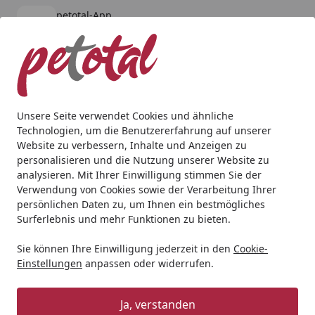
petotal-App
Öffnen
Banner schließen
petotal
kostenlos - Im App Store
Alle Produkte
Mein Konto
Wunschl
Ein
4,80
/ 5
Suchen
Unsere Seite verwendet Cookies und ähnliche
Technologien, um die Benutzererfahrung auf unserer
Hund
BARF & Frostfutter
Muskelfleisch
Graf Barf Junio
Website zu verbessern, Inhalte und Anzeigen zu
Startseite
personalisieren und die Nutzung unserer Website zu
Graf Barf Junior Menü Rind
analysieren. Mit Ihrer Einwilligung stimmen Sie der
Spezialfutter / Frostfutter für
Verwendung von Cookies sowie der Verarbeitung Ihrer
persönlichen Daten zu, um Ihnen ein bestmögliches
Hunde
Surferlebnis und mehr Funktionen zu bieten.
Sie können Ihre Einwilligung jederzeit in den
Cookie-
Einstellungen
anpassen oder widerrufen.
Ja, verstanden