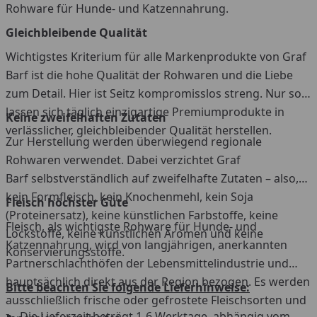
Rohware für Hunde- und Katzennahrung.
Gleichbleibende Qualität
Wichtigstes Kriterium für alle Markenprodukte von Graf
Barf ist die hohe Qualität der Rohwaren und die Liebe
zum Detail. Hier ist Seitz kompromisslos streng. Nur so
lassen sich täglich einzigartige Premiumprodukte in
Keine zweifelhaften Zutaten
verlässlicher, gleichbleibender Qualität herstellen.
Zur Herstellung werden überwiegend regionale
Rohwaren verwendet. Dabei verzichtet Graf
Barf selbstverständlich auf zweifelhafte Zutaten – also,
kein Formfleisch, kein Knochenmehl, kein Soja
Fleisch höchster Güte
(Proteinersatz), keine künstlichen Farbstoffe, keine
Fleisch, als wichtigste Rohware für Hunde- und
Lockstoffe, keine künstlichen Aromen und keine
Katzennahrung, wird von langjährigen, anerkannten
Konservierungsstoffe.
Partnerschlachthöfen der Lebensmittelindustrie und
hauptsächlich direkt aus der Region bezogen. Es werden
Bitte beachten Sie folgende Lieferhinweise:
ausschließlich frische oder gefrostete Fleischsorten und
Die Lieferzeit beträgt 1-6 Werktage, abhängig vom