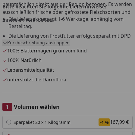
hauptsächlich direkt aus der Region bezogen. Es werden
Bitte beachten Sie folgende Lieferhinweise:
ausschließlich frische oder gefrostete Fleischsorten und
Die Lieferzeit beträgt 1-6 Werktage, abhängig vom
Innereien verarbeitet.
Bestelltag.
Die Lieferung von Frostfutter erfolgt separat mit DPD
Kurzbeschreibung ausklappen
aus einem Tiefkühllager.
100% Blättermagen grün vom Rind
Versandtage sind Montag bis Mittwoch, außer an
Feiertagen.
100% Natürlich
Versand nur innerhalb Deutschland und Österreich.
Lebensmittelqualität
Die Lieferung muss beim ersten Zustellversuch sofort
unterstützt die Darmflora
angenommen werden.
Eine Anlieferung an eine Packstation ist nicht möglich.
Widerrufs- und Rückgaberecht ist für dieses Produkt
Volumen wählen
nicht gültig.
Alle anzeigen (2)
167,99 €
Sparpaket 20 x 1 Kilogramm
-4 %