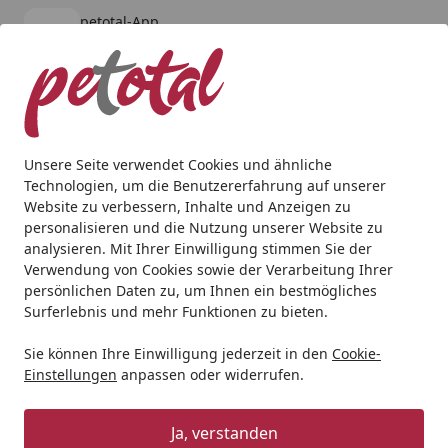
petotal-App
Öffnen
Banner schließen
petotal
kostenlos - Im App Store
Alle Produkte
Mein Konto
Wunschl
Ein
4,80
/ 5
Suchen
Unsere Seite verwendet Cookies und ähnliche
Technologien, um die Benutzererfahrung auf unserer
Hund
BARF & Frostfutter
Pansen & Blättermagen
Graf
Website zu verbessern, Inhalte und Anzeigen zu
Startseite
personalisieren und die Nutzung unserer Website zu
Graf Barf Blättermagen Rind grün
analysieren. Mit Ihrer Einwilligung stimmen Sie der
Spezialfutter / Frostfutter für
Verwendung von Cookies sowie der Verarbeitung Ihrer
persönlichen Daten zu, um Ihnen ein bestmögliches
Hunde
Surferlebnis und mehr Funktionen zu bieten.
5
(1 Bewertung)
Sie können Ihre Einwilligung jederzeit in den
Cookie-
Einstellungen
anpassen oder widerrufen.
Ja, verstanden