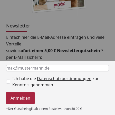
Newsletter
Einfach hier die E-Mail-Adresse eintragen und
viele
Vorteile
sowie
sofort einen 5,00 € Newslettergutschein
*
per E-Mail sichern:
Keine Eingabe erforderlich
Eingabe erforderlich
E-Mail *
Ich habe die
Datenschutzbestimmungen
zur
Kenntnis genommen
Anmelden
*Der Gutschein gilt ab einem Bestellwert von 50,00 €