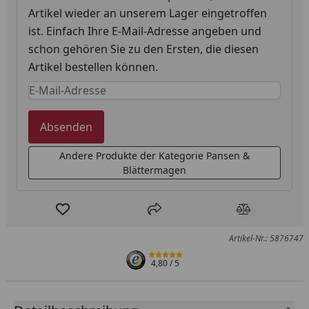
Artikel wieder an unserem Lager eingetroffen
ist. Einfach Ihre E-Mail-Adresse angeben und
schon gehören Sie zu den Ersten, die diesen
Artikel bestellen können.
Keine Eingabe erforderlich
Eingabe erforderlich
Absenden
Andere Produkte der Kategorie Pansen &
Blättermagen
Produkt zur Wunschliste hinzufügen
Teilen
Produkt Ver
Artikel-Nr.: 5876747
4,80
/ 5