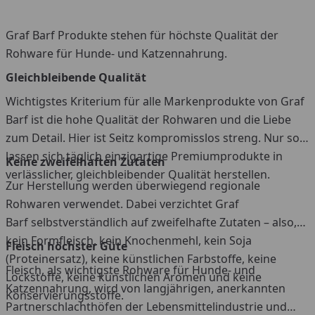
Graf Barf Produkte stehen für höchste Qualität der
Rohware für Hunde- und Katzennahrung.
Gleichbleibende Qualität
Wichtigstes Kriterium für alle Markenprodukte von Graf
Barf ist die hohe Qualität der Rohwaren und die Liebe
zum Detail. Hier ist Seitz kompromisslos streng. Nur so
lassen sich täglich einzigartige Premiumprodukte in
Keine zweifelhaften Zutaten
verlässlicher, gleichbleibender Qualität herstellen.
Zur Herstellung werden überwiegend regionale
Rohwaren verwendet. Dabei verzichtet Graf
Barf selbstverständlich auf zweifelhafte Zutaten – also,
kein Formfleisch, kein Knochenmehl, kein Soja
Fleisch höchster Güte
(Proteinersatz), keine künstlichen Farbstoffe, keine
Fleisch, als wichtigste Rohware für Hunde- und
Lockstoffe, keine künstlichen Aromen und keine
Katzennahrung, wird von langjährigen, anerkannten
Konservierungsstoffe.
Partnerschlachthöfen der Lebensmittelindustrie und