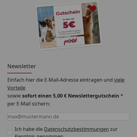
gesundes und klares Aquariumwasser ermöglicht –
für das Wohl Ihrer aquatischen Lieblinge.
Newsletter
Einfach hier die E-Mail-Adresse eintragen und
viele
Vorteile
sowie
sofort einen 5,00 € Newslettergutschein
*
per E-Mail sichern:
Keine Eingabe erforderlich
Eingabe erforderlich
E-Mail *
Ich habe die
Datenschutzbestimmungen
zur
Kenntnis genommen