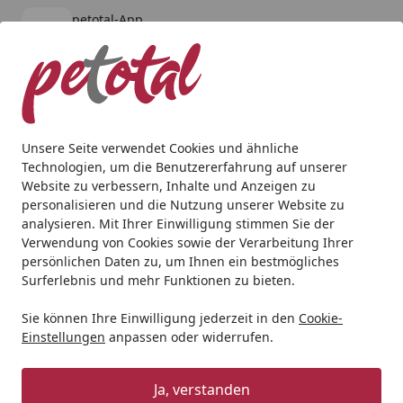
petotal-App
Öffnen
Banner schließen
petotal
kostenlos - Im App Store
Alle Produkte
Mein Konto
Wunschl
Ein
4,80
/ 5
Suchen
Unsere Seite verwendet Cookies und ähnliche
Technologien, um die Benutzererfahrung auf unserer
Aquaristik
Aquarienfilter, Pumpen & Zubehör
Filtermater
Website zu verbessern, Inhalte und Anzeigen zu
Startseite
personalisieren und die Nutzung unserer Website zu
Filterwatte fein/weiß 250 g
analysieren. Mit Ihrer Einwilligung stimmen Sie der
Verwendung von Cookies sowie der Verarbeitung Ihrer
persönlichen Daten zu, um Ihnen ein bestmögliches
Surferlebnis und mehr Funktionen zu bieten.
Sie können Ihre Einwilligung jederzeit in den
Cookie-
Einstellungen
anpassen oder widerrufen.
Ja, verstanden