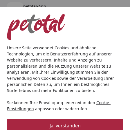
petotal-App
Öffnen
Banner schließen
petotal
kostenlos - Im App Store
Alle Produkte
Mein Konto
Wunschl
Ein
4,80
/ 5
Suchen
Unsere Seite verwendet Cookies und ähnliche
Technologien, um die Benutzererfahrung auf unserer
Andere Tierarten
Vogel
Vogelfutter
Erdtmann Vogelfutt
Website zu verbessern, Inhalte und Anzeigen zu
Startseite
personalisieren und die Nutzung unserer Website zu
Erdtmann Vogelfutterkette 8-teilig
analysieren. Mit Ihrer Einwilligung stimmen Sie der
Wildvogelfutter
Verwendung von Cookies sowie der Verarbeitung Ihrer
persönlichen Daten zu, um Ihnen ein bestmögliches
Surferlebnis und mehr Funktionen zu bieten.
Sie können Ihre Einwilligung jederzeit in den
Cookie-
Einstellungen
anpassen oder widerrufen.
Ja, verstanden