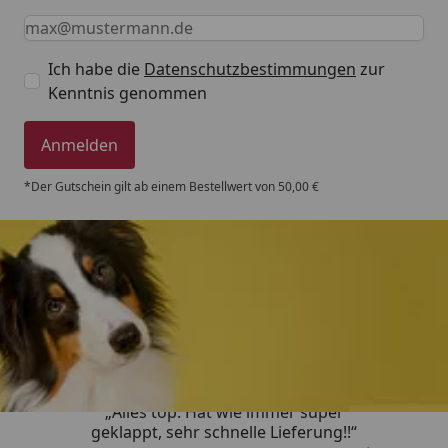
Keine Eingabe erforderlich
Eingabe erforderlich
E-Mail *
Ich habe die
Datenschutzbestimmungen
zur
Kenntnis genommen
Anmelden
*Der Gutschein gilt ab einem Bestellwert von 50,00 €
Trusted Shops
4,80
/ 5
„Alles top. Hat wie immer super
geklappt, sehr schnelle Lieferung!!“