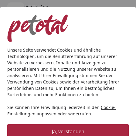
petotal-App
Öffnen
Banner schließen
petotal
kostenlos - Im App Store
Alle Produkte
Mein Konto
Wunschl
Ein
4,80
/ 5
Suchen
Unsere Seite verwendet Cookies und ähnliche
Technologien, um die Benutzererfahrung auf unserer
Aquaristik
Aquarientechnik
UVC Wasserklärer
EHEIM 
Website zu verbessern, Inhalte und Anzeigen zu
Startseite
personalisieren und die Nutzung unserer Website zu
EHEIM UVC-Lampe
analysieren. Mit Ihrer Einwilligung stimmen Sie der
Verwendung von Cookies sowie der Verarbeitung Ihrer
4.7
(6 Bewertungen)
persönlichen Daten zu, um Ihnen ein bestmögliches
Surferlebnis und mehr Funktionen zu bieten.
Sie können Ihre Einwilligung jederzeit in den
Cookie-
Einstellungen
anpassen oder widerrufen.
Ja, verstanden