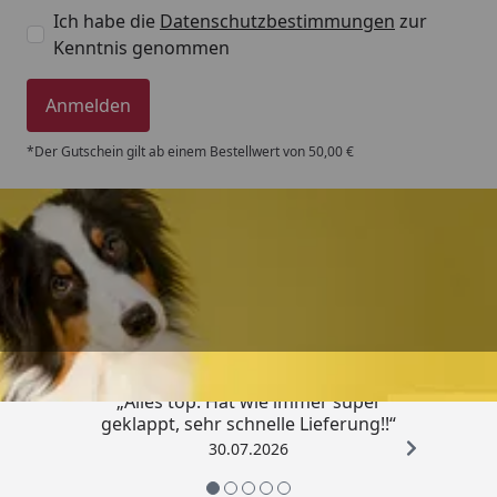
Ich habe die
Datenschutzbestimmungen
zur
Kenntnis genommen
Anmelden
*Der Gutschein gilt ab einem Bestellwert von 50,00 €
Trusted Shops
4,80
/ 5
„Alles top. Hat wie immer super
geklappt, sehr schnelle Lieferung!!“
30.07.2026