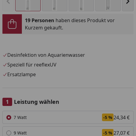
Vorheriges Bild anzeigen
Näc
19 Personen
haben dieses Produkt vor
Kurzem gekauft.
Desinfektion von Aquarienwasser
Speziell für reeflexUV
Ersatzlampe
Leistung wählen
Alle anzeigen (5)
24,34 €
7 Watt
-5 %
27,07 €
9 Watt
-5 %