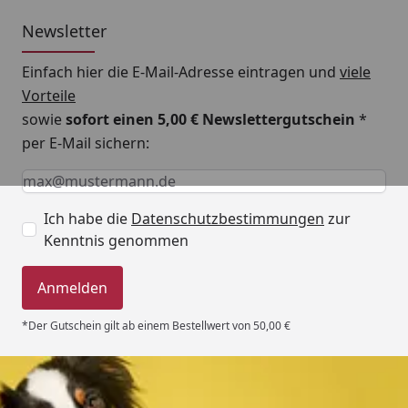
Newsletter
Einfach hier die E-Mail-Adresse eintragen und
viele
Vorteile
sowie
sofort einen 5,00 € Newslettergutschein
*
per E-Mail sichern:
Keine Eingabe erforderlich
Eingabe erforderlich
E-Mail *
Ich habe die
Datenschutzbestimmungen
zur
Kenntnis genommen
Anmelden
*Der Gutschein gilt ab einem Bestellwert von 50,00 €