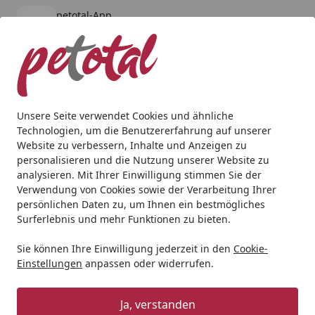
petotal-App
Öffnen
Banner schließen
petotal
kostenlos - Im App Store
Alle Produkte
Mein Konto
Wunschl
Ein
4,80
/ 5
Suchen
Unsere Seite verwendet Cookies und ähnliche
Technologien, um die Benutzererfahrung auf unserer
Aquaristik
Aquarienfilter, Pumpen & Zubehör
Filtermater
Website zu verbessern, Inhalte und Anzeigen zu
Startseite
personalisieren und die Nutzung unserer Website zu
EHEIM MECHpro 1L
analysieren. Mit Ihrer Einwilligung stimmen Sie der
Verwendung von Cookies sowie der Verarbeitung Ihrer
5
(1 Bewertung)
persönlichen Daten zu, um Ihnen ein bestmögliches
Surferlebnis und mehr Funktionen zu bieten.
Sie können Ihre Einwilligung jederzeit in den
Cookie-
Einstellungen
anpassen oder widerrufen.
Ja, verstanden