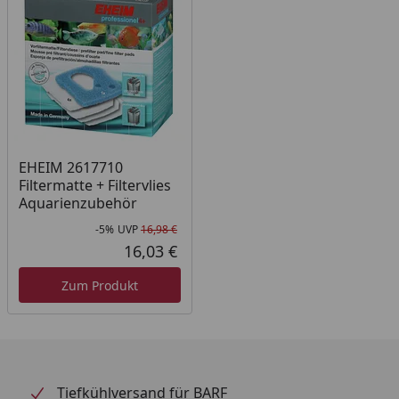
Leicht zu reinigen
Mehrfach verwendbar
Für Süß- und Meerwasser geeignet
EHEIM 2617710
Filtermatte + Filtervlies
Aquarienzubehör
-5%
UVP
16,98 €
Rabatt in Prozent
Ursprünglicher Preis
16,03 €
Aktueller Preis
Zum Produkt
Tiefkühlversand für BARF