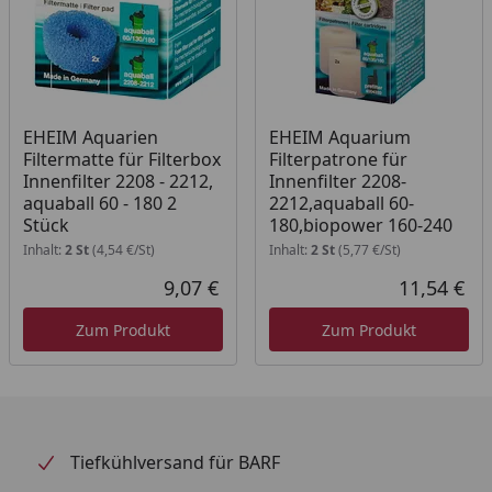
EHEIM Aquarien
EHEIM Aquarium
Filtermatte für Filterbox
Filterpatrone für
Innenfilter 2208 - 2212,
Innenfilter 2208-
aquaball 60 - 180 2
2212,aquaball 60-
Stück
180,biopower 160-240
Inhalt:
2 St
(4,54 €/St)
Inhalt:
2 St
(5,77 €/St)
9,07 €
11,54 €
Aktueller Preis
Akt
Zum Produkt
Zum Produkt
Tiefkühlversand für BARF