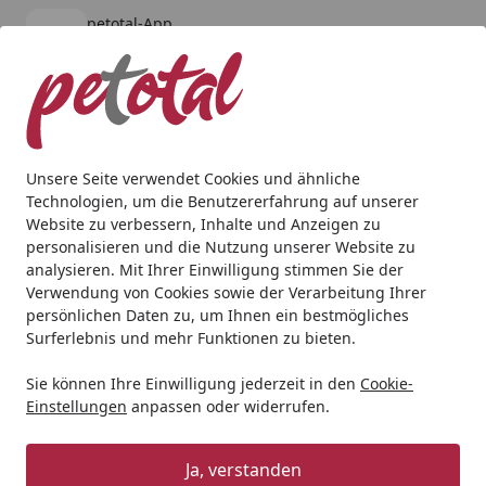
petotal-App
Öffnen
Banner schließen
petotal
kostenlos - Im App Store
Alle Produkte
Mein Konto
Wunschl
Ein
4,80
/ 5
Suchen
Unsere Seite verwendet Cookies und ähnliche
Technologien, um die Benutzererfahrung auf unserer
Aquaristik
Aquarienfilter, Pumpen & Zubehör
Zubehör
Website zu verbessern, Inhalte und Anzeigen zu
Startseite
personalisieren und die Nutzung unserer Website zu
EHEIM 7271100 Sauger Ersatzteil
analysieren. Mit Ihrer Einwilligung stimmen Sie der
Verwendung von Cookies sowie der Verarbeitung Ihrer
4.8
(27 Bewertungen)
persönlichen Daten zu, um Ihnen ein bestmögliches
Surferlebnis und mehr Funktionen zu bieten.
Sie können Ihre Einwilligung jederzeit in den
Cookie-
Einstellungen
anpassen oder widerrufen.
Ja, verstanden