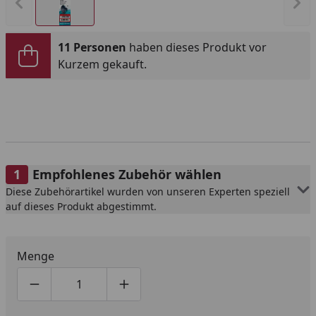
Vorheriges Bild anzeigen
Näc
11 Personen
haben dieses Produkt vor
Kurzem gekauft.
Empfohlenes Zubehör wählen
Diese Zubehörartikel wurden von unseren Experten speziell
auf dieses Produkt abgestimmt.
Menge
Produktmenge um eins verringern
Produktmenge manuell eingeben
Produktmenge um eins erhöhen