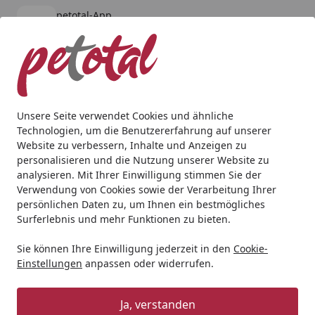
petotal-App
Öffnen
Banner schließen
petotal
kostenlos - Im App Store
Alle Produkte
Mein Konto
Wunschl
Ein
4,80
/ 5
Suchen
Unsere Seite verwendet Cookies und ähnliche
Technologien, um die Benutzererfahrung auf unserer
Geschenkideen
Geschenke bis 100€
EHEIM 2422 eXperien
Website zu verbessern, Inhalte und Anzeigen zu
Startseite
personalisieren und die Nutzung unserer Website zu
EHEIM 2422 eXperience 150
analysieren. Mit Ihrer Einwilligung stimmen Sie der
Außenfilter mit Filtermasse
Verwendung von Cookies sowie der Verarbeitung Ihrer
persönlichen Daten zu, um Ihnen ein bestmögliches
5
Surferlebnis und mehr Funktionen zu bieten.
(4 Bewertungen)
Sie können Ihre Einwilligung jederzeit in den
Cookie-
Einstellungen
anpassen oder widerrufen.
Ja, verstanden