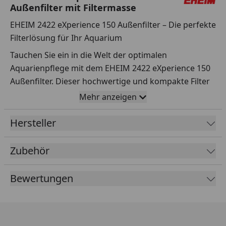
Außenfilter mit Filtermasse
EHEIM 2422 eXperience 150 Außenfilter – Die perfekte
Filterlösung für Ihr Aquarium
Tauchen Sie ein in die Welt der optimalen
Aquarienpflege mit dem EHEIM 2422 eXperience 150
Außenfilter. Dieser hochwertige und kompakte Filter
wurde speziell entwickelt, um Aquarien bis 150 Liter
Mehr anzeigen
zuverlässig und effizient zu reinigen, und überzeugt
durch einfache Bedienbarkeit und innovative Technik.
Hersteller
Kompaktes Design trifft auf maximale Leistung
Zubehör
Mit seiner quadratischen Grundform spart der
EHEIM eXperience 150 Platz und sorgt für eine hohe
Bewertungen
Standsicherheit. Das robuste Gehäuse vereint
modernes Design mit durchdachter Funktionalität.
Dank der leistungsstarken Pumpe, die 500 Liter pro
Stunde umwälzt, bleibt das Wasser in Ihrem