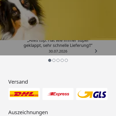
Leistungsaufnahme: 8 Watt
Trusted Shops
Filtervolumen: 2,3 Liter
4,80
/ 5
Maße: 29 x 19,5 x 34 cm
Förderhöhe: bis 1,3 m
„Alles top. Hat wie immer super
Besonderheiten: Platzsparend, leiser Betrieb,
geklappt, sehr schnelle Lieferung!!“
einfach zu warten
30.07.2026
Zusammenfassung: Der EHEIM 2422 eXperience 150
Außenfilter ist die ideale Lösung für alle, die ein
effizientes und benutzerfreundliches Filtersystem
suchen. Mit seiner hohen Filterleistung, der
Versand
langlebigen Qualität und dem flüsterleisen Betrieb
bietet er optimale Bedingungen für ein gesundes
Aquarium.
Auszeichnungen