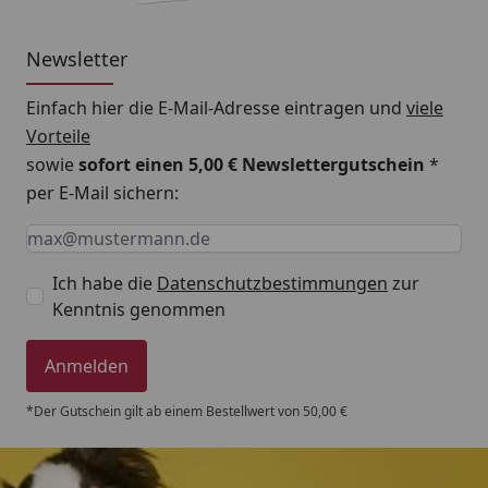
Der EHEIM eXperience 150 wird mit allem geliefert,
Newsletter
was Sie für den sofortigen Start benötigen:
2 Filtermatten und 1 Filtervlies für mechanische
Einfach hier die E-Mail-Adresse eintragen und
viele
und biologische Reinigung
Vorteile
sowie
sofort einen 5,00 € Newslettergutschein
*
EHEIM SUBSTRAT Biomaterial für die Ansiedlung
per E-Mail sichern:
nützlicher Bakterien
Keine Eingabe erforderlich
Eingabe erforderlich
E-Mail *
Düsenrohr, Ansaugrohr, Auslaufbogen und
Qualitätsschläuche
Ich habe die
Datenschutzbestimmungen
zur
Mit einem geringen Stromverbrauch von nur 8 Watt
Kenntnis genommen
ist dieser Außenfilter außerdem besonders
energieeffizient und umweltfreundlich.
Anmelden
Fakten im Überblick
*Der Gutschein gilt ab einem Bestellwert von 50,00 €
Geeignet für Aquarien: bis 150 Liter
Pumpenleistung: 500 l/h