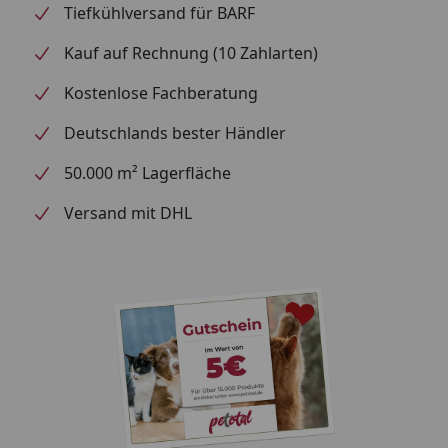
Tiefkühlversand für BARF
Aquarium kristallklar.
Einfachheit in Perfektion
Kauf auf Rechnung (10 Zahlarten)
Die durchdachte Konstruktion macht den Filter
Kostenlose Fachberatung
besonders benutzerfreundlich. Eine komplette
Deutschlands bester Händler
Schlauchadapter-Einheit mit integrierten
Absperrhähnen erleichtert die Installation und
50.000 m² Lagerfläche
Wartung erheblich. Die einzeln herausnehmbaren
Filterkörbe mit versenkbaren Griffen ermöglichen
Versand mit DHL
eine einfache Reinigung, ohne den gesamten Filter
auseinanderbauen zu müssen.
Flüsterleise Technologie
Dank hochwertiger Keramik-Komponenten läuft der
Außenfilter besonders leise. So bleibt nicht nur Ihr
Wasser klar, sondern auch Ihre Umgebung
angenehm ruhig.
Inklusive hochwertiger Ausstattung