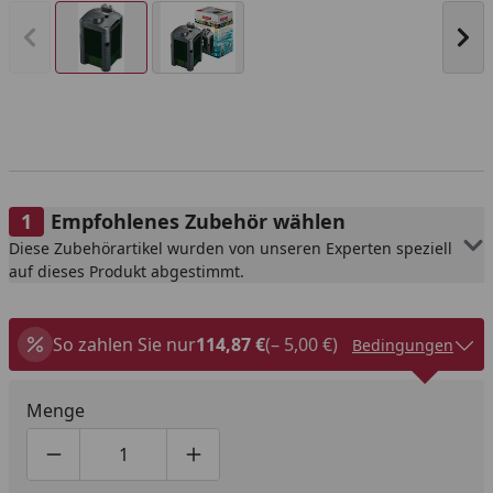
Vorheriges Bild anzeigen
Näc
Empfohlenes Zubehör wählen
Diese Zubehörartikel wurden von unseren Experten speziell
auf dieses Produkt abgestimmt.
So zahlen Sie nur
114,87 €
(– 5,00 €)
Bedingungen
Menge
Produktmenge um eins verringern
Produktmenge manuell eingeben
Produktmenge um eins erhöhen