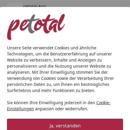
petotal-App
Öffnen
Banner schließen
petotal
kostenlos - Im App Store
Alle Produkte
Mein Konto
Wunschl
Ein
4,80
/ 5
Suchen
Unsere Seite verwendet Cookies und ähnliche
Technologien, um die Benutzererfahrung auf unserer
Hund
Hundenassfutter
EdgardCooper
Edgard&Cooper
Website zu verbessern, Inhalte und Anzeigen zu
Startseite
personalisieren und die Nutzung unserer Website zu
Edgard&Cooper Adult 400 Gramm
analysieren. Mit Ihrer Einwilligung stimmen Sie der
Hundenassfutter
Verwendung von Cookies sowie der Verarbeitung Ihrer
persönlichen Daten zu, um Ihnen ein bestmögliches
BALD VERGRIFFEN
Surferlebnis und mehr Funktionen zu bieten.
Sie können Ihre Einwilligung jederzeit in den
Cookie-
Einstellungen
anpassen oder widerrufen.
Ja, verstanden