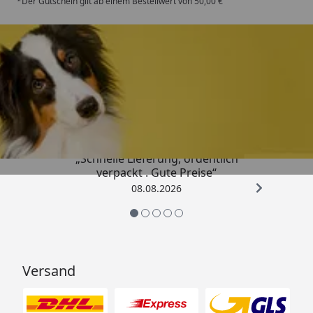
*Der Gutschein gilt ab einem Bestellwert von 50,00 €
Trusted Shops
4,80
/ 5
„Schnelle Lieferung, ordentlich
verpackt . Gute Preise“
08.08.2026
Versand