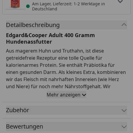
Am Lager, Lieferzeit: 1-2 Werktage in
Deutschland
Detailbeschreibung
Edgard&Cooper Adult 400 Gramm
Hundenassfutter
Aus magerem Huhn und Truthahn, ist diese
getreidefreie Rezeptur eine tolle Quelle für
kalorienarmes Protein. Sie enthält Präbiotika für
einen gesunden Darm. Als kleines Extra, kombinieren
wir das Fleisch mit nahrhaften Innereien (wie Herz
und Niere) für noch mehr Nährstoffgehalt. Wir
bereiten unser Nassfutter mit einem super gesunden
Mehr anzeigen
Mix aus Obst und Gemüse sowie einer extra Portion
Kräuter zu. Dann wird es schonend dampfgegart, um
Zubehör
all das Gute und den Geschmack zu erhalten.
Fütterungsempfehlung
Bewertungen