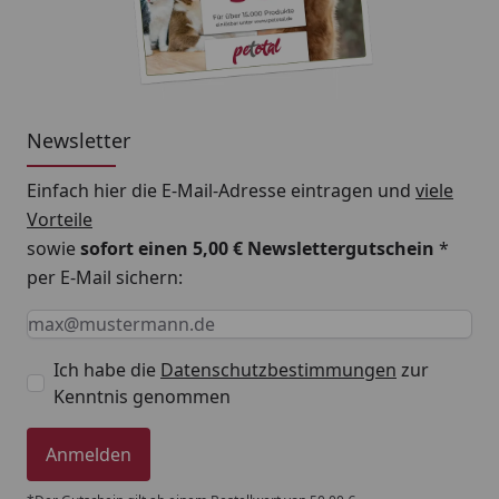
Newsletter
Einfach hier die E-Mail-Adresse eintragen und
viele
Vorteile
sowie
sofort einen 5,00 € Newslettergutschein
*
per E-Mail sichern:
Keine Eingabe erforderlich
Eingabe erforderlich
E-Mail *
Ich habe die
Datenschutzbestimmungen
zur
Kenntnis genommen
Anmelden