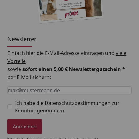
Newsletter
Einfach hier die E-Mail-Adresse eintragen und
viele
Vorteile
sowie
sofort einen 5,00 € Newslettergutschein
*
per E-Mail sichern:
Keine Eingabe erforderlich
Eingabe erforderlich
E-Mail *
Ich habe die
Datenschutzbestimmungen
zur
Kenntnis genommen
Anmelden