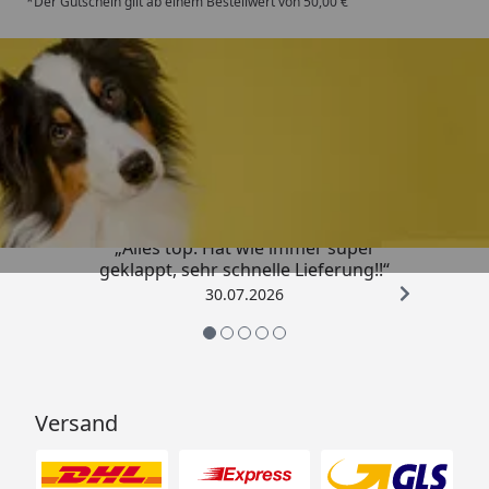
*Der Gutschein gilt ab einem Bestellwert von 50,00 €
Trusted Shops
4,80
/ 5
„Alles top. Hat wie immer super
geklappt, sehr schnelle Lieferung!!“
30.07.2026
Versand