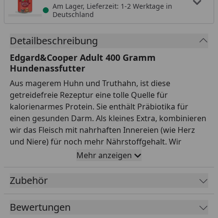
Am Lager, Lieferzeit: 1-2 Werktage in
Deutschland
Detailbeschreibung
Edgard&Cooper Adult 400 Gramm
Hundenassfutter
Aus magerem Huhn und Truthahn, ist diese
getreidefreie Rezeptur eine tolle Quelle für
kalorienarmes Protein. Sie enthält Präbiotika für
einen gesunden Darm. Als kleines Extra, kombinieren
wir das Fleisch mit nahrhaften Innereien (wie Herz
und Niere) für noch mehr Nährstoffgehalt. Wir
bereiten unser Nassfutter mit einem super gesunden
Mehr anzeigen
Mix aus Obst und Gemüse sowie einer extra Portion
Kräuter zu. Dann wird es schonend dampfgegart, um
Zubehör
all das Gute und den Geschmack zu erhalten.
Fütterungsempfehlung
Bewertungen