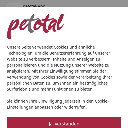
petotal-App
Öffnen
Banner schließen
petotal
kostenlos - Im App Store
Alle Produkte
Mein Konto
Wunschl
Ein
4,80
/ 5
Suchen
Unsere Seite verwendet Cookies und ähnliche
Technologien, um die Benutzererfahrung auf unserer
Hund
Hundenassfutter
EdgardCooper
Edgard&Cooper
Website zu verbessern, Inhalte und Anzeigen zu
Startseite
personalisieren und die Nutzung unserer Website zu
Edgard&Cooper Adult 400 Gramm
analysieren. Mit Ihrer Einwilligung stimmen Sie der
Hundenassfutter
Verwendung von Cookies sowie der Verarbeitung Ihrer
persönlichen Daten zu, um Ihnen ein bestmögliches
BALD VERGRIFFEN
Surferlebnis und mehr Funktionen zu bieten.
Sie können Ihre Einwilligung jederzeit in den
Cookie-
Einstellungen
anpassen oder widerrufen.
Ja, verstanden