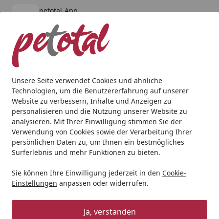
petotal-App
Öffnen
Banner schließen
petotal
kostenlos - Im App Store
Alle Produkte
Mein Konto
Wunschl
Ein
4,80
/ 5
Suchen
Unsere Seite verwendet Cookies und ähnliche
Technologien, um die Benutzererfahrung auf unserer
Geschenkideen
Geschenkideen für Aquaristik
ECONLUX 
Website zu verbessern, Inhalte und Anzeigen zu
Startseite
personalisieren und die Nutzung unserer Website zu
ECONLUX Cover JUWEL 9 92 cm
analysieren. Mit Ihrer Einwilligung stimmen Sie der
Verwendung von Cookies sowie der Verarbeitung Ihrer
BALD VERGRIFFEN
persönlichen Daten zu, um Ihnen ein bestmögliches
Surferlebnis und mehr Funktionen zu bieten.
Sie können Ihre Einwilligung jederzeit in den
Cookie-
Einstellungen
anpassen oder widerrufen.
Ja, verstanden