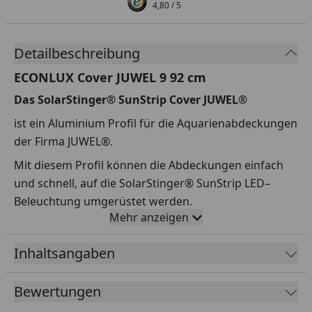
4,80
/ 5
Detailbeschreibung
ECONLUX Cover JUWEL 9 92 cm
Das SolarStinger® SunStrip Cover JUWEL®
ist ein Aluminium Profil für die Aquarienabdeckungen
der Firma JUWEL®.
Mit diesem Profil können die Abdeckungen einfach
und schnell, auf die SolarStinger® SunStrip LED–
Beleuchtung umgerüstet werden.
Mehr anzeigen
Dazu wird die original Einbauleuchte der Abdeckung
entnommen und gegen das passende SunStrip Cover
Inhaltsangaben
ausgetauscht.
An einem Cover kann ein bzw. zwei SunStrips
Bewertungen
nebeneinander befestigt werden. Es ist auch möglich,