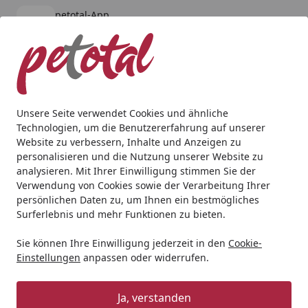
petotal-App
Öffnen
Banner schließen
petotal
kostenlos - Im App Store
Alle Produkte
Mein Konto
Wunschl
Ein
4,80
/ 5
Suchen
Unsere Seite verwendet Cookies und ähnliche
Technologien, um die Benutzererfahrung auf unserer
Aquaristik
Aquarienpflege
Wasseraufbereitung
Easy-L
Website zu verbessern, Inhalte und Anzeigen zu
Startseite
personalisieren und die Nutzung unserer Website zu
Easy-Life EasyCarbo
analysieren. Mit Ihrer Einwilligung stimmen Sie der
Verwendung von Cookies sowie der Verarbeitung Ihrer
4.6
(5 Bewertungen)
persönlichen Daten zu, um Ihnen ein bestmögliches
Surferlebnis und mehr Funktionen zu bieten.
Sie können Ihre Einwilligung jederzeit in den
Cookie-
Einstellungen
anpassen oder widerrufen.
Ja, verstanden