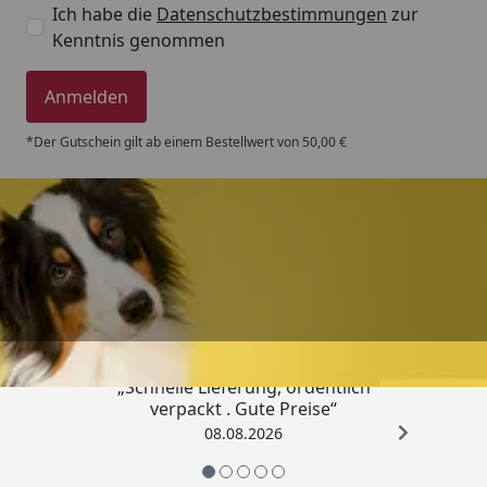
Ich habe die
Datenschutzbestimmungen
zur
Kenntnis genommen
Anmelden
*Der Gutschein gilt ab einem Bestellwert von 50,00 €
Trusted Shops
4,80
/ 5
„Schnelle Lieferung, ordentlich
verpackt . Gute Preise“
08.08.2026