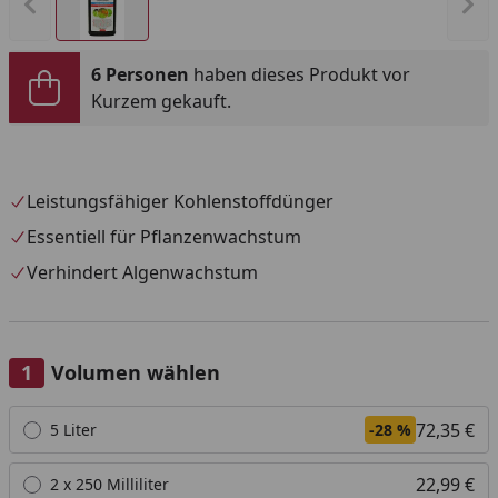
Vorheriges Bild anzeigen
Näc
6 Personen
haben dieses Produkt vor
Kurzem gekauft.
Leistungsfähiger Kohlenstoffdünger
Essentiell für Pflanzenwachstum
Verhindert Algenwachstum
Volumen wählen
Alle anzeigen (3)
72,35 €
5 Liter
-28 %
22,99 €
2 x 250 Milliliter