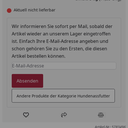
Aktuell nicht lieferbar
Wir informieren Sie sofort per Mail, sobald der
Artikel wieder an unserem Lager eingetroffen
ist. Einfach Ihre E-Mail-Adresse angeben und
schon gehören Sie zu den Ersten, die diesen
Artikel bestellen können.
Keine Eingabe erforderlich
Eingabe erforderlich
Absenden
Andere Produkte der Kategorie Hundenassfutter
Produkt zur Wunschliste hinzufügen
Teilen
Produkt Ver
Artikel-Nr.: 5783496