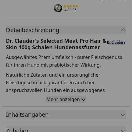
4,80
/ 5
Detailbeschreibung
Dr. Clauder's Selected Meat Pro Hair &
Skin 100g Schalen Hundenassfutter
Ausgewähltes Premiumfleisch - purer Fleischgenuss
für Ihren Hund mit präbiotischer Wirkung.
Natürliche Zutaten und ein ursprünglicher
Fleischgeschmack garantieren auch bei
anspruchsvollen Hunden ein ausgewogenes
Fressverhalten.
Mehr anzeigen
Mit 300mg Omega-3-Fettsäuren (18% EPH u. 12%
Inhaltsangaben
DHA) aus dem eingesetzten Lachsöl. Omega-3-
Fettsäuren wirken sich positiv auf Haut und Fell und
Zubehör
die allgemeine Vitalität aus.