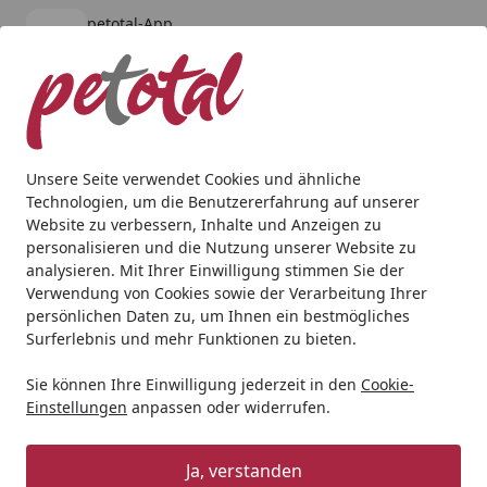
petotal-App
Öffnen
Banner schließen
petotal
kostenlos - Im App Store
Alle Produkte
Mein Konto
Wunschl
Ein
4,80
/ 5
Suchen
Unsere Seite verwendet Cookies und ähnliche
Technologien, um die Benutzererfahrung auf unserer
Hund
Hundenassfutter
Dr. Clauder's Selected Meat Pro
Website zu verbessern, Inhalte und Anzeigen zu
Startseite
personalisieren und die Nutzung unserer Website zu
Dr. Clauder's Selected Meat Pro Hair
analysieren. Mit Ihrer Einwilligung stimmen Sie der
& Skin 100g Schalen
Verwendung von Cookies sowie der Verarbeitung Ihrer
persönlichen Daten zu, um Ihnen ein bestmögliches
Hundenassfutter Lachs und Reis
Surferlebnis und mehr Funktionen zu bieten.
Sie können Ihre Einwilligung jederzeit in den
Cookie-
Einstellungen
anpassen oder widerrufen.
Ja, verstanden