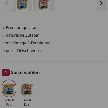
Vorheriges Bild anzeigen
Näc
Premiumqualität
natürliche Zutaten
mit Omega-3-Fettsäuren
purer Fleischgenuss
Sorte wählen
Alle anzeigen (2)
Lachs &
Pute &
Reis
Reis