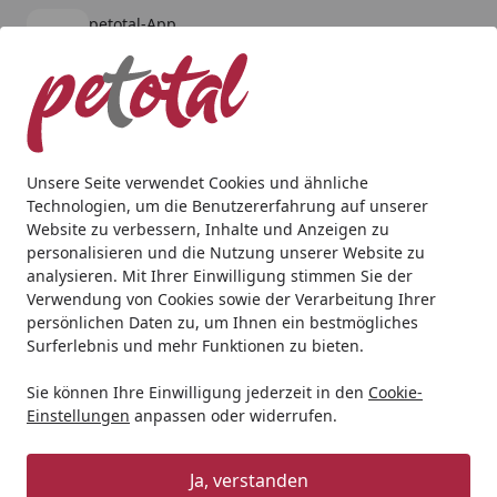
petotal-App
Öffnen
Banner schließen
petotal
kostenlos - Im App Store
Alle Produkte
Mein Konto
Wunschl
Ein
4,80
/ 5
Suchen
Unsere Seite verwendet Cookies und ähnliche
Technologien, um die Benutzererfahrung auf unserer
Hund
Hundetrockenfutter
Dr. Clauder's Best Choice Lif
Website zu verbessern, Inhalte und Anzeigen zu
Startseite
personalisieren und die Nutzung unserer Website zu
Dr. Clauder's Best Choice Lifecycle
analysieren. Mit Ihrer Einwilligung stimmen Sie der
Sensitive Adult Lamm & Reis All
Verwendung von Cookies sowie der Verarbeitung Ihrer
persönlichen Daten zu, um Ihnen ein bestmögliches
Breed Hundetrockenfutter
Surferlebnis und mehr Funktionen zu bieten.
5
(4 Bewertungen)
Sie können Ihre Einwilligung jederzeit in den
Cookie-
Einstellungen
anpassen oder widerrufen.
Angebot
Ja, verstanden