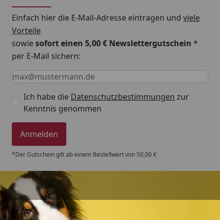
Einfach hier die E-Mail-Adresse eintragen und
viele
Vorteile
sowie
sofort einen 5,00 € Newslettergutschein
*
per E-Mail sichern:
Keine Eingabe erforderlich
Eingabe erforderlich
E-Mail *
Ich habe die
Datenschutzbestimmungen
zur
Kenntnis genommen
Anmelden
*Der Gutschein gilt ab einem Bestellwert von 50,00 €
Trusted Shops