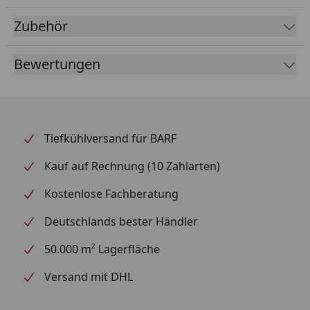
erhältlich
Zubehör
Besonderheiten
Bewertungen
Mit Liebe in Deutschland zubereitet
Enthält ein Gesund-Kräuterpaket
Für alle Altersgruppen geeignet
Tiefkühlversand für BARF
Schonende Zubereitung zur Erhaltung der
Nährstoffe
Kauf auf Rechnung (10 Zahlarten)
Kostenlose Fachberatung
Deutschlands bester Händler
50.000 m² Lagerfläche
Versand mit DHL