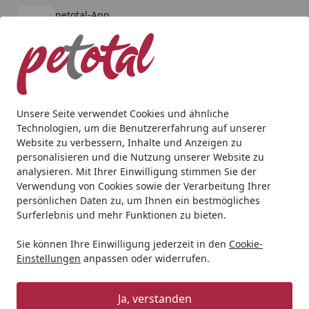
petotal-App
Öffnen
Banner schließen
petotal
kostenlos - Im App Store
Alle Produkte
Mein Konto
Wunschl
Ein
4,80
/ 5
Suchen
Unsere Seite verwendet Cookies und ähnliche
Technologien, um die Benutzererfahrung auf unserer
Hund
Hundenassfutter
Dogs'n Tiger
Dogs'n Tiger 80
Website zu verbessern, Inhalte und Anzeigen zu
Startseite
personalisieren und die Nutzung unserer Website zu
Dogs'n Tiger 800g Dose
analysieren. Mit Ihrer Einwilligung stimmen Sie der
Hundenassfutter
Verwendung von Cookies sowie der Verarbeitung Ihrer
persönlichen Daten zu, um Ihnen ein bestmögliches
BALD VERGRIFFEN
Surferlebnis und mehr Funktionen zu bieten.
Sie können Ihre Einwilligung jederzeit in den
Cookie-
Einstellungen
anpassen oder widerrufen.
Ja, verstanden