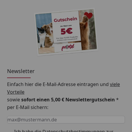
Newsletter
Einfach hier die E-Mail-Adresse eintragen und
viele
Vorteile
sowie
sofort einen 5,00 € Newslettergutschein
*
per E-Mail sichern:
Keine Eingabe erforderlich
Eingabe erforderlich
E-Mail *
Ich habe die
Datenschutzbestimmungen
zur