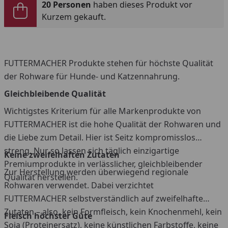
20 Personen
haben dieses Produkt vor
Kurzem gekauft.
FUTTERMACHER Produkte stehen für höchste Qualität
der Rohware für Hunde- und Katzennahrung.
Gleichbleibende Qualität
Wichtigstes Kriterium für alle Markenprodukte von
FUTTERMACHER ist die hohe Qualität der Rohwaren und
die Liebe zum Detail. Hier ist Seitz kompromisslos
streng. Nur so lassen sich täglich einzigartige
Keine zweifelhaften Zutaten
Premiumprodukte in verlässlicher, gleichbleibender
Zur Herstellung werden überwiegend regionale
Qualität herstellen.
Rohwaren verwendet. Dabei verzichtet
FUTTERMACHER selbstverständlich auf zweifelhafte
Zutaten – also, kein Formfleisch, kein Knochenmehl, kein
Fleisch höchster Güte
Soja (Proteinersatz), keine künstlichen Farbstoffe, keine