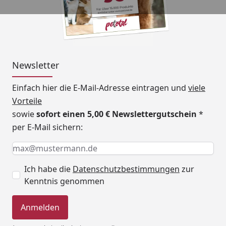
Newsletter
Einfach hier die E-Mail-Adresse eintragen und
viele
Vorteile
sowie
sofort einen 5,00 € Newslettergutschein
*
per E-Mail sichern:
Keine Eingabe erforderlich
Eingabe erforderlich
E-Mail *
Ich habe die
Datenschutzbestimmungen
zur
Kenntnis genommen
Anmelden