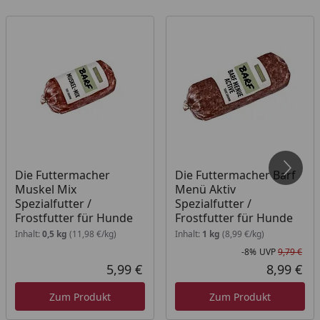
sofort angenommen werden.
Eine Anlieferung an eine Packstation ist nicht
möglich.
Widerrufs- und Rückgaberecht ist für dieses
Produkt nicht gültig.
Die Futtermacher
Die Futtermacher Barf
Muskel Mix
Menü Aktiv
Spezialfutter /
Spezialfutter /
Frostfutter für Hunde
Frostfutter für Hunde
Inhalt:
0,5 kg
(11,98 €/kg)
Inhalt:
1 kg
(8,99 €/kg)
-8%
UVP
9,79 €
Rab
Urs
5,99 €
8,99 €
Aktueller Preis
Akt
Zum Produkt
Zum Produkt