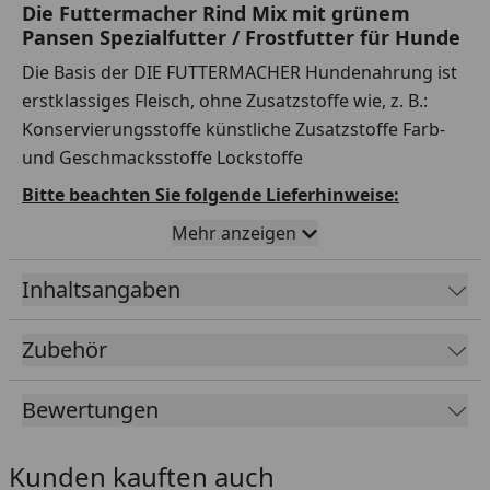
Die Futtermacher Rind Mix mit grünem
Pansen Spezialfutter / Frostfutter für Hunde
Die Basis der DIE FUTTERMACHER Hundenahrung ist
erstklassiges Fleisch, ohne Zusatzstoffe wie, z. B.:
Konservierungsstoffe künstliche Zusatzstoffe Farb-
und Geschmacksstoffe Lockstoffe
Bitte beachten Sie folgende Lieferhinweise:
Mehr anzeigen
Die Lieferzeit beträgt 1-6 Werktage, abhängig vom
Bestelltag.
Inhaltsangaben
Die Lieferung von Frostfutter erfolgt separat mit
DPD aus einem Tiefkühllager.
Zubehör
Versandtage sind Montag bis Mittwoch, außer an
Feiertagen.
Bewertungen
Versand nur innerhalb Deutschland und
Österreich.
Kunden kauften auch
Die Lieferung muss beim ersten Zustellversuch