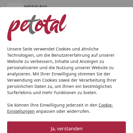
petotal-App
Öffnen
Banner schließen
petotal
kostenlos - Im App Store
Alle Produkte
Mein Konto
Wunschl
Ein
4,80
/ 5
Suchen
Unsere Seite verwendet Cookies und ähnliche
Technologien, um die Benutzererfahrung auf unserer
Hund
BARF & Frostfutter
Muskelfleisch
Die Futtermach
Website zu verbessern, Inhalte und Anzeigen zu
Startseite
personalisieren und die Nutzung unserer Website zu
Die Futtermacher Rind Mix mit
analysieren. Mit Ihrer Einwilligung stimmen Sie der
grünem Pansen Spezialfutter /
Verwendung von Cookies sowie der Verarbeitung Ihrer
persönlichen Daten zu, um Ihnen ein bestmögliches
Frostfutter für Hunde
Surferlebnis und mehr Funktionen zu bieten.
5
(2 Bewertungen)
Sie können Ihre Einwilligung jederzeit in den
Cookie-
Einstellungen
anpassen oder widerrufen.
Ja, verstanden