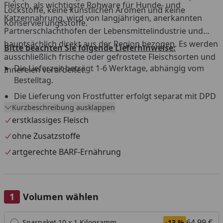
Fleisch, als wichtigste Rohware für Hunde- und
Lockstoffe, keine künstlichen Aromen und keine
Katzennahrung, wird von langjährigen, anerkannten
Konservierungsstoffe.
Partnerschlachthöfen der Lebensmittelindustrie und
hauptsächlich direkt aus der Region bezogen. Es werden
Bitte beachten Sie folgende Lieferhinweise:
ausschließlich frische oder gefrostete Fleischsorten und
Die Lieferzeit beträgt 1-6 Werktage, abhängig vom
Innereien verarbeitet.
Bestelltag.
Die Lieferung von Frostfutter erfolgt separat mit DPD
Kurzbeschreibung ausklappen
aus einem Tiefkühllager.
erstklassiges Fleisch
Versandtage sind Montag bis Mittwoch, außer an
Feiertagen.
ohne Zusatzstoffe
Versand nur innerhalb Deutschland und Österreich.
artgerechte BARF-Ernährung
Die Lieferung muss beim ersten Zustellversuch sofort
angenommen werden.
Eine Anlieferung an eine Packstation ist nicht möglich.
Volumen wählen
Widerrufs- und Rückgaberecht ist für dieses Produkt
Alle anzeigen (3)
64,99 €
Sparpaket 10 x 1 Kilogramm
-13 %