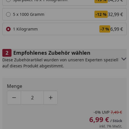
nicht gültig.
32,99 €
5 x 1000 Gramm
-12 %
6,99 €
1 Kilogramm
-7 %
Empfohlenes Zubehör wählen
Diese Zubehörartikel wurden von unseren Experten speziell
auf dieses Produkt abgestimmt.
Menge
Produktmenge um eins verringern
Produktmenge manuell eingeben
Produktmenge um eins erhöhen
-6%
UVP
7,49 €
6,99 €
/ Stück
inkl. 7% MwSt.