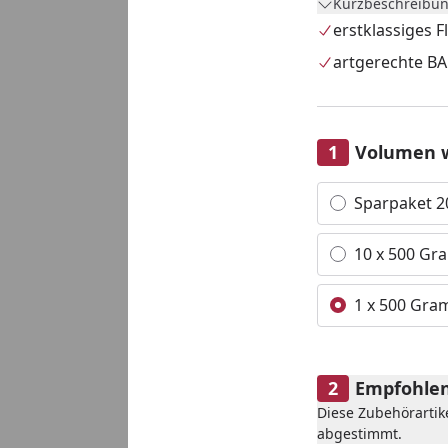
Kurzbeschreibun
Versandtage s
erstklassiges F
Versand nur i
artgerechte B
Die Lieferung
werden.
Eine Anlieferu
Volumen 
Widerrufs- und
Alle anzeigen (3)
Sparpaket 2
10 x 500 G
1 x 500 Gr
Empfohlen
Diese Zubehörartik
abgestimmt.