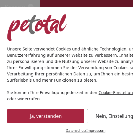
Kontakt
Kontakt
Kostenloser Versand ab 69€
Hund
Katze
Aquaristik
Teich
Andere Tierarten
Gesc
Unsere Seite verwendet Cookies und ähnliche Technologien, u
Benutzererfahrung auf unserer Website zu verbessern, Inhalt
zu personalisieren und die Nutzung unserer Website zu analys
Hund
BARF & Frostfutter
Komplettmenüs
Die Futterm
Ihrer Einwilligung stimmen Sie der Verwendung von Cookies s
Startseite
Verarbeitung Ihrer persönlichen Daten zu, um Ihnen ein best
Surferlebnis und mehr Funktionen zu bieten.
Sie können Ihre Einwilligung jederzeit in den
Cookie-Einstellu
oder widerrufen.
Ja, verstanden
Nein, Einstellun
Datenschutz
Impressum