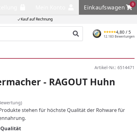
0
tellung
Mein Konto
Einkaufswagen
llung
Mein Konto
Einkaufswagen
Kauf auf Rechnung
4,80
/ 5
Produkt suchen
12.183 Bewertungen
Artikel-Nr.:
6514471
termacher - RAGOUT Huhn
Bewertung)
odukte stehen für höchste Qualität der Rohware für
ennahrung.
 Qualität