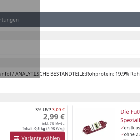
rtungen
öl / ANALYTIISCHE BESTANDTEILE:Rohprotein: 19,9% Rohöle
-3%
UVP
3,09 €
Die Fut
2,99 €
Spezialf
inkl. 7% MwSt.
Hunde
erstkla
Inhalt:
0,5 kg
(5,98 €/kg)
ohne Zu
Variante wählen