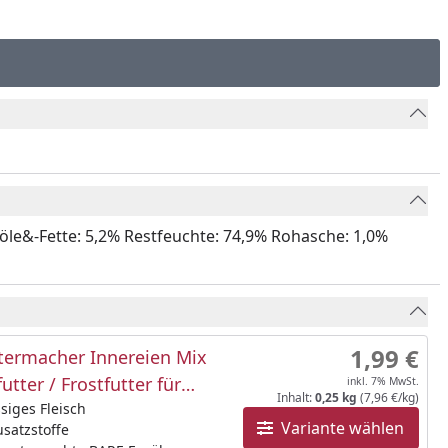
&-Fette: 5,2% Restfeuchte: 74,9% Rohasche: 1,0%
1,99 €
termacher Innereien Mix
utter / Frostfutter für
inkl. 7% MwSt.
Inhalt:
0,25 kg
(7,96 €/kg)
ssiges Fleisch
Variante wählen
satzstoffe