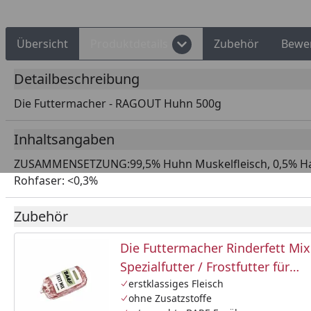
Übersicht
Produktdetails
Zubehör
Bewe
Detailbeschreibung
Die Futtermacher - RAGOUT Huhn 500g
Inhaltsangaben
ZUSAMMENSETZUNG:99,5% Huhn Muskelfleisch, 0,5% Hanf
Rohfaser: <0,3%
Zubehör
Die Futtermacher Rinderfett Mix
Spezialfutter / Frostfutter für
Hunde
erstklassiges Fleisch
ohne Zusatzstoffe