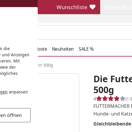
Wunschliste
Meine Bes
Wunschliste
Meine Beste
henkideen
Angebote
Neuheiten
SALE %
m die
e und Anzeigen
ieren. Mit
acher - RAGOUT Huhn 500g
owie der
mögliches
Die Fut
500g
ngen
anpassen
4
(1 
FUTTERMACHER Pr
Hunde- und Katz
gen öffnen
Gleichbleibende