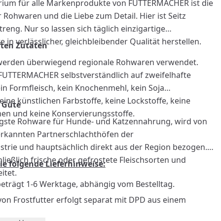
erium für alle Markenprodukte von FUTTERMACHER ist die
 Rohwaren und die Liebe zum Detail. Hier ist Seitz
eng. Nur so lassen sich täglich einzigartige
n verlässlicher, gleichbleibender Qualität herstellen.
ften Zutaten
 werden überwiegend regionale Rohwaren verwendet.
 FUTTERMACHER selbstverständlich auf zweifelhafte
ein Formfleisch, kein Knochenmehl, kein Soja
keine künstlichen Farbstoffe, keine Lockstoffe, keine
r Güte
en und keine Konservierungsstoffe.
htigste Rohware für Hunde- und Katzennahrung, wird von
erkannten Partnerschlachthöfen der
strie und hauptsächlich direkt aus der Region bezogen.
nzufügen
ießlich frische oder gefrostete Fleischsorten und
ie folgende Lieferhinweise:
itet.
 beträgt 1-6 Werktage, abhängig vom Bestelltag.
von Frostfutter erfolgt separat mit DPD aus einem