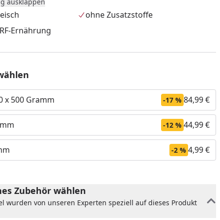
g ausklappen
ind Montag bis Mittwoch, außer an Feiertagen.
leisch
ohne Zusatzstoffe
nnerhalb Deutschland und Österreich.
ARF-Ernährung
 muss beim ersten Zustellversuch sofort angenommen
ng an eine Packstation ist nicht möglich.
wählen
 Rückgaberecht ist für dieses Produkt nicht gültig.
0 x 500 Gramm
84,99 €
-17 %
ramm
44,99 €
-12 %
amm
4,99 €
-2 %
es Zubehör wählen
el wurden von unseren Experten speziell auf dieses Produkt