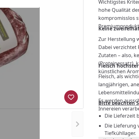
Wichtigstes Krit
hohe Qualität der
kompromisslos str
Premiumprodukte i
Keine zweifelha
Zur Herstellung
Dabei verzichtet
Zutaten – also, k
(Proteinersatz), 
Fleisch höchste
künstlichen Arom
Fleisch, als wic
langjährigen, an
Lebensmittelindu
Produkt zur Wunschliste hi
Es werden ausschl
Bitte beachten S
Innereien verarbe
Die Lieferzeit
Nächstes Bild anzeigen
Die Lieferung 
Tiefkühllager.