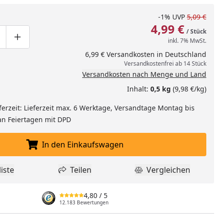
-1%
UVP
5,09 €
4,99 €
/ Stück
inkl. 7% MwSt.
ge um eins verringern
duktmenge manuell eingeben
Produktmenge um eins erhöhen
6,99 € Versandkosten in Deutschland
Versandkostenfrei ab 14 Stück
Versandkosten nach Menge und Land
Inhalt:
0,5 kg
(9,98 €/kg)
ferzeit: Lieferzeit max. 6 Werktage, Versandtage Montag bis
an Feiertagen mit DPD
In den Einkaufswagen
In den Einkaufswagen legen
iste
Teilen
Vergleichen
dukt zur Wunschliste hinzufügen
Teilen
Produkt Vergle
4,80
/ 5
12.183 Bewertungen