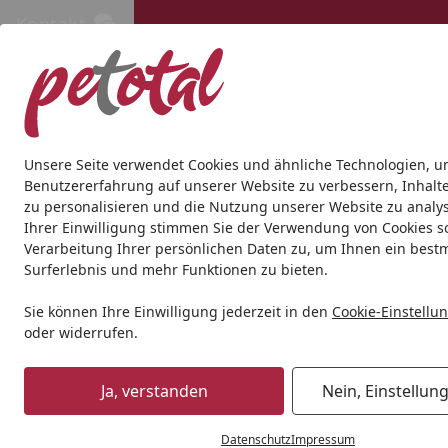
Kontakt
Kontakt
Kostenloser Versand ab 69€
Hund
Katze
Aquaristik
Teich
Andere Tierarten
Gesc
Unsere Seite verwendet Cookies und ähnliche Technologien, u
Benutzererfahrung auf unserer Website zu verbessern, Inhalt
zu personalisieren und die Nutzung unserer Website zu analys
Aquaristik
Aquarienpflege
Pflanzenpflege
Dennerle Pl
Ihrer Einwilligung stimmen Sie der Verwendung von Cookies s
Startseite
Verarbeitung Ihrer persönlichen Daten zu, um Ihnen ein best
Surferlebnis und mehr Funktionen zu bieten.
Sie können Ihre Einwilligung jederzeit in den
Cookie-Einstellu
oder widerrufen.
Ja, verstanden
Nein, Einstellun
Datenschutz
Impressum