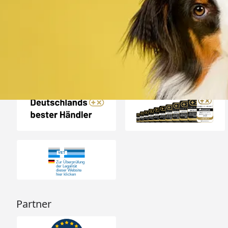
verpackt . Gute
4,80
/ 5
08.08.202
12.183 Bewertungen
Auszeichnungen
Partner