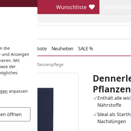
Wunschliste
Meine Bes
Wunschliste
Meine Beste
henkideen
Angebote
Neuheiten
SALE %
m die
e und Anzeigen
ieren. Mit
ant Care Pro Root Pflanzenpflege
owie der
mögliches
Dennerle
Pflanzen
ngen
anpassen
Enthält alle wi
Nährstoffe
Ideal als Start
gen öffnen
Nachdüngen