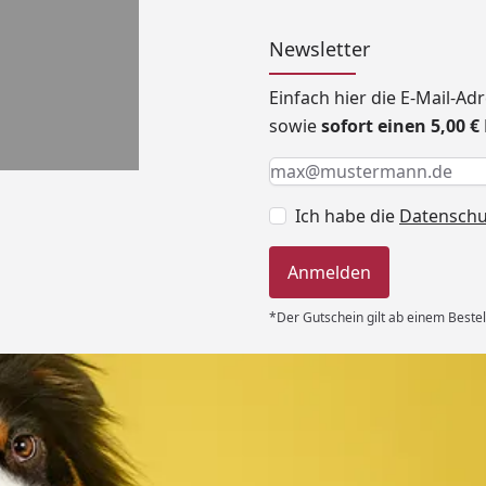
Newsletter
Einfach hier die E-Mail-A
sowie
sofort einen 5,00 
Keine Eingabe erforderlic
Eingabe erforderlich
E-Mail *
Ich habe die
Datensch
Anmelden
*Der Gutschein gilt ab einem Bestel
Versand
, ordentlich