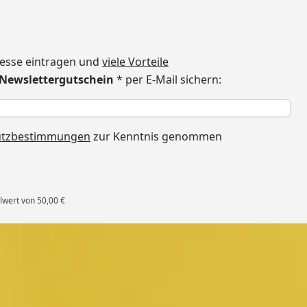
dresse eintragen und
viele Vorteile
€ Newslettergutschein
* per E-Mail sichern:
h
utzbestimmungen
zur Kenntnis genommen
lwert von 50,00 €