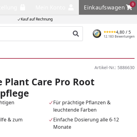
0
tellung
Mein Konto
Einkaufswagen
llung
Mein Konto
Einkaufswagen
Kauf auf Rechnung
4,80
/ 5
Produkt suchen
12.183 Bewertungen
Artikel-Nr.:
5886630
 Plant Care Pro Root
pflege
chtigen
Für prächtige Pflanzen &
leuchtende Farben
hilfe & zum
Einfache Dosierung alle 6-12
Monate