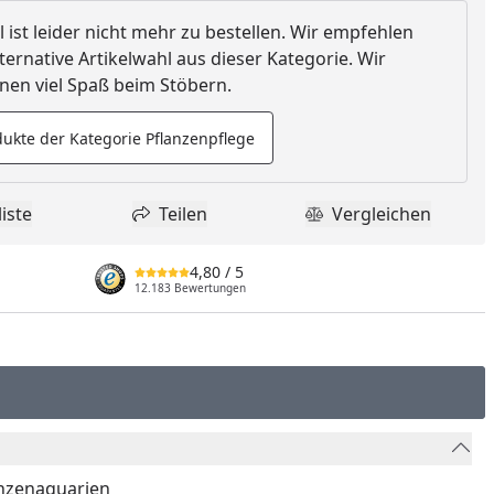
l ist leider nicht mehr zu bestellen. Wir empfehlen
ternative Artikelwahl aus dieser Kategorie. Wir
en viel Spaß beim Stöbern.
ukte der Kategorie Pflanzenpflege
iste
Teilen
Vergleichen
dukt zur Wunschliste hinzufügen
Teilen
Produkt Vergle
4,80
/ 5
12.183 Bewertungen
anzenaquarien