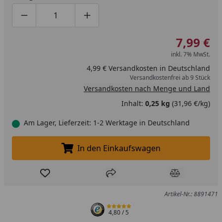
Produktmenge um eins verringern
Produktmenge manuell eingeben
Produktmenge um eins erhöhen
7,99 €
inkl. 7% MwSt.
4,99 € Versandkosten in Deutschland
Versandkostenfrei ab 9 Stück
Versandkosten nach Menge und Land
Inhalt:
0,25 kg
(31,96 €/kg)
Am Lager, Lieferzeit: 1-2 Werktage in Deutschland
In den Einkaufswagen
In den Einkaufswagen legen
Produkt zur Wunschliste hinzufügen
Teilen
Produkt Ver
Artikel-Nr.: 8891471
4,80
/ 5