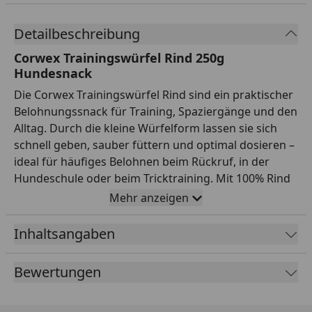
Detailbeschreibung
Corwex Trainingswürfel Rind 250g
Hundesnack
Die Corwex Trainingswürfel Rind sind ein praktischer
Belohnungssnack für Training, Spaziergänge und den
Alltag. Durch die kleine Würfelform lassen sie sich
schnell geben, sauber füttern und optimal dosieren –
ideal für häufiges Belohnen beim Rückruf, in der
Hundeschule oder beim Tricktraining. Mit 100% Rind
im Fleischanteil bieten die Würfel einen herzhaften
Mehr anzeigen
Geschmack und eine hohe Akzeptanz bei vielen
Hunden. Die Rezeptur ist getreidefrei und fettarm
Inhaltsangaben
und passt damit gut in eine bewusste Fütterung.
Basis der Zusammensetzung ist Rindfleisch (89,8%),
Bewertungen
ergänzt durch Kartoffelstärke (5,0%) für die Struktur.
Sorbitol (2,5%) und pflanzliche Eiweißextrakte (2,5%)