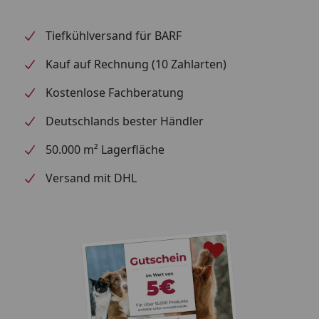
unterstützen Konsistenz und Form, während
Mineralstoffe die Rezeptur abrunden. So erhältst du
einen schmackhaften, alltagstauglichen
Tiefkühlversand für BARF
Trainingssnack, der sich unkompliziert in jede
Kauf auf Rechnung (10 Zahlarten)
Belohnungsroutine integrieren lässt.
Kostenlose Fachberatung
Deutschlands bester Händler
50.000 m² Lagerfläche
Versand mit DHL