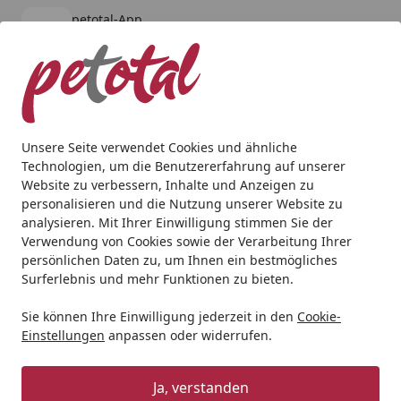
petotal-App
Öffnen
Banner schließen
petotal
kostenlos - Im App Store
Alle Produkte
Mein Konto
Wunschl
Ein
4,80
/ 5
Suchen
Unsere Seite verwendet Cookies und ähnliche
Technologien, um die Benutzererfahrung auf unserer
Hund
Snacks
Corwex Trainingswürfel Rind 250g Hunde
Website zu verbessern, Inhalte und Anzeigen zu
Startseite
personalisieren und die Nutzung unserer Website zu
Corwex Trainingswürfel Rind 250g
analysieren. Mit Ihrer Einwilligung stimmen Sie der
Hundesnack
Verwendung von Cookies sowie der Verarbeitung Ihrer
persönlichen Daten zu, um Ihnen ein bestmögliches
Surferlebnis und mehr Funktionen zu bieten.
Sie können Ihre Einwilligung jederzeit in den
Cookie-
Einstellungen
anpassen oder widerrufen.
Ja, verstanden