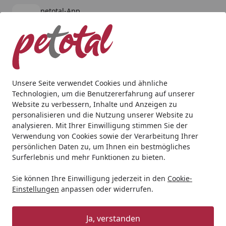
petotal-App
Öffnen
Banner schließen
petotal
kostenlos - Im App Store
Alle Produkte
Mein Konto
Wunschl
Ein
4,80
/ 5
Suchen
Unsere Seite verwendet Cookies und ähnliche
Technologien, um die Benutzererfahrung auf unserer
Hund
Snacks
Corwex Trainingswürfel Ente 250g Hunde
Website zu verbessern, Inhalte und Anzeigen zu
Startseite
personalisieren und die Nutzung unserer Website zu
Corwex Trainingswürfel Ente 250g
analysieren. Mit Ihrer Einwilligung stimmen Sie der
Hundesnack
Verwendung von Cookies sowie der Verarbeitung Ihrer
persönlichen Daten zu, um Ihnen ein bestmögliches
Surferlebnis und mehr Funktionen zu bieten.
Sie können Ihre Einwilligung jederzeit in den
Cookie-
Einstellungen
anpassen oder widerrufen.
Ja, verstanden