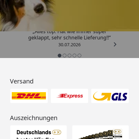
4,80
/ 5
„Alles top. Hat wie immer super
geklappt, sehr schnelle Lieferung!!“
30.07.2026
Versand
Auszeichnungen