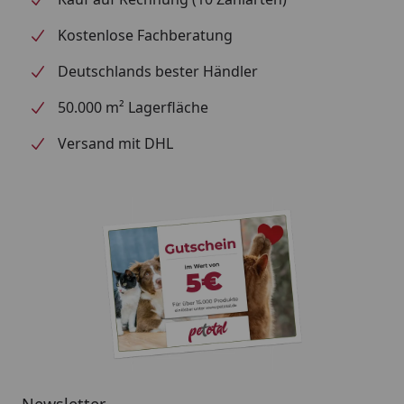
einen praktischen, schmackhaften Trainingssnack,
der sich unkompliziert in jede Belohnungsroutine
Kostenlose Fachberatung
integrieren lässt.
Deutschlands bester Händler
50.000 m² Lagerfläche
Versand mit DHL
Newsletter