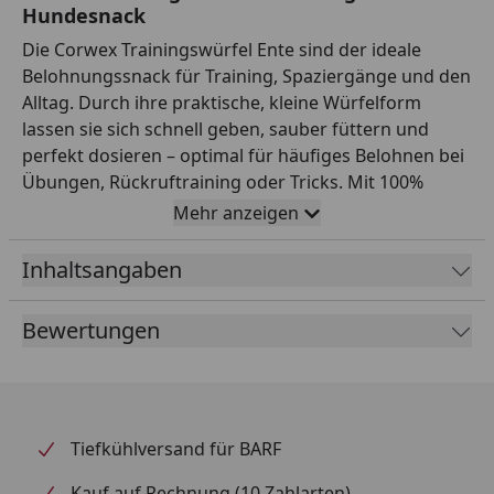
Hundesnack
Die Corwex Trainingswürfel Ente sind der ideale
Belohnungssnack für Training, Spaziergänge und den
Alltag. Durch ihre praktische, kleine Würfelform
lassen sie sich schnell geben, sauber füttern und
perfekt dosieren – optimal für häufiges Belohnen bei
Übungen, Rückruftraining oder Tricks. Mit 100%
Entenbrust im Fleischanteil überzeugen die
Mehr anzeigen
Trainingswürfel durch eine hohe Akzeptanz und
einen intensiven Geschmack, den viele Hunde lieben.
Inhaltsangaben
Die Rezeptur ist getreidefrei und fettarm und eignet
sich damit auch gut für Hunde, bei denen du beim
Bewertungen
Belohnen auf eine bewusste Snackwahl achtest. Basis
der Zusammensetzung ist Entenbrustfilet (89,8%),
ergänzt durch Kartoffelstärke (5,0%) für die Struktur.
Sorbitol (2,0%) und pflanzliche Eiweißextrakte (2,0%)
unterstützen Konsistenz und Form, während
Tiefkühlversand für BARF
Mineralstoffe die Rezeptur abrunden. So erhältst du
Kauf auf Rechnung (10 Zahlarten)