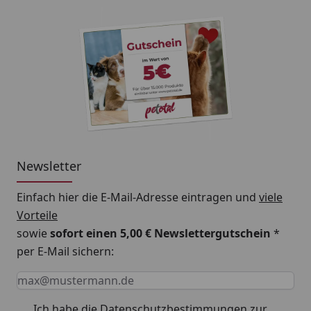
Newsletter
Einfach hier die E-Mail-Adresse eintragen und
viele
Vorteile
sowie
sofort einen 5,00 € Newslettergutschein
*
per E-Mail sichern:
Keine Eingabe erforderlich
Eingabe erforderlich
E-Mail *
Ich habe die
Datenschutzbestimmungen
zur