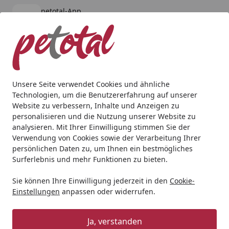
petotal-App
Öffnen
Banner schließen
petotal
kostenlos - Im App Store
Alle Produkte
Mein Konto
Wunschl
Ein
4,80
/ 5
Suchen
Unsere Seite verwendet Cookies und ähnliche
Technologien, um die Benutzererfahrung auf unserer
Hund
Hundespielzeug
Corwex C-Play Ring 15cm, grau
Website zu verbessern, Inhalte und Anzeigen zu
Startseite
personalisieren und die Nutzung unserer Website zu
Corwex C-Play Ring 15cm, grau
analysieren. Mit Ihrer Einwilligung stimmen Sie der
Verwendung von Cookies sowie der Verarbeitung Ihrer
persönlichen Daten zu, um Ihnen ein bestmögliches
Surferlebnis und mehr Funktionen zu bieten.
Sie können Ihre Einwilligung jederzeit in den
Cookie-
Einstellungen
anpassen oder widerrufen.
Ja, verstanden