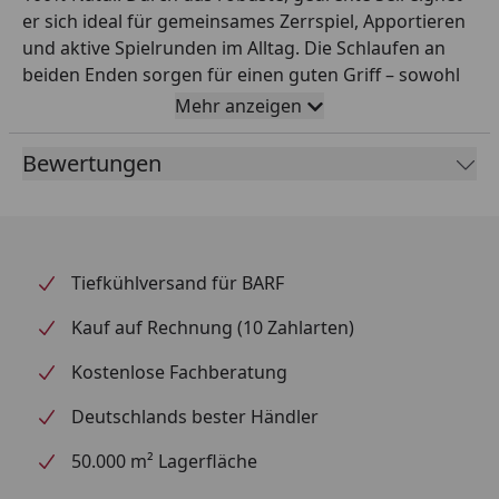
er sich ideal für gemeinsames Zerrspiel, Apportieren
und aktive Spielrunden im Alltag. Die Schlaufen an
beiden Enden sorgen für einen guten Griff – sowohl
für dich als auch für deinen Hund – und machen das
Mehr anzeigen
Spielzeug besonders vielseitig. Der Baumwollknoten
ist in mehreren Größen erhältlich (30 cm, 45 cm oder
Bewertungen
65 cm) und lässt sich so passend zur Größe und
Spielweise deines Hundes auswählen. Beim Kauen
und Ziehen kann die Struktur des Seils zudem die
Zähne mechanisch beanspruchen und damit die
Tiefkühlversand für BARF
Maulhygiene spielerisch unterstützen. Ein
unkompliziertes, natürliches Spielzeug für mehr
Kauf auf Rechnung (10 Zahlarten)
Bewegung, Beschäftigung und gemeinsame Zeit.
Kostenlose Fachberatung
Deutschlands bester Händler
50.000 m² Lagerfläche