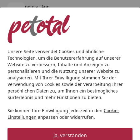
petotal-App
Öffnen
Banner schließen
petotal
kostenlos - Im App Store
Alle Produkte
Mein Konto
Wunschl
Ein
4,80
/ 5
Suchen
Unsere Seite verwendet Cookies und ähnliche
Technologien, um die Benutzererfahrung auf unserer
Hund
Hundespielzeug
Corwex C-Play Knoten medium 
Website zu verbessern, Inhalte und Anzeigen zu
Startseite
personalisieren und die Nutzung unserer Website zu
Corwex C-Play Knoten medium
analysieren. Mit Ihrer Einwilligung stimmen Sie der
Baumwolle 45cm
Verwendung von Cookies sowie der Verarbeitung Ihrer
persönlichen Daten zu, um Ihnen ein bestmögliches
BALD VERGRIFFEN
Surferlebnis und mehr Funktionen zu bieten.
Sie können Ihre Einwilligung jederzeit in den
Cookie-
Einstellungen
anpassen oder widerrufen.
Ja, verstanden