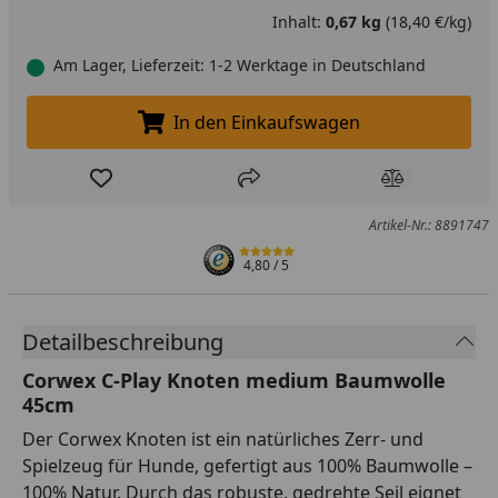
Inhalt:
0,67 kg
(18,40 €/kg)
Am Lager, Lieferzeit: 1-2 Werktage in Deutschland
In den Einkaufswagen
In den Einkaufswagen legen
Produkt zur Wunschliste hinzufügen
Teilen
Produkt Ver
Artikel-Nr.: 8891747
4,80
/ 5
Detailbeschreibung
Corwex C-Play Knoten medium Baumwolle
45cm
Der Corwex Knoten ist ein natürliches Zerr- und
Spielzeug für Hunde, gefertigt aus 100% Baumwolle –
100% Natur. Durch das robuste, gedrehte Seil eignet