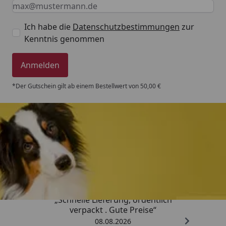
Keine Eingabe erforderlich
Eingabe erforderlich
E-Mail *
Ich habe die
Datenschutzbestimmungen
zur
Kenntnis genommen
Anmelden
*Der Gutschein gilt ab einem Bestellwert von 50,00 €
Trusted Shops
4,80
/ 5
„Schnelle Lieferung, ordentlich
verpackt . Gute Preise“
08.08.2026