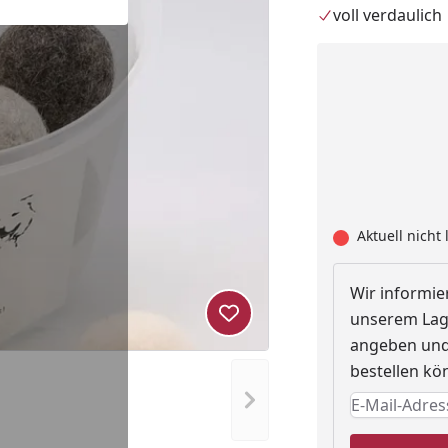
voll verdaulich
Aktuell nicht 
Wir informier
unserem Lage
Produkt zur Wunschliste hi
angeben und 
bestellen kö
Nächstes Bild anzeigen
Keine Eingab
Eingabe erfo