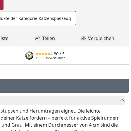
ukte der Kategorie Katzenspielzeug
iste
Teilen
Vergleichen
dukt zur Wunschliste hinzufügen
Teilen
Produkt Vergle
4,80
/ 5
12.180 Bewertungen
 Anstupsen und Herumtragen eignet. Die leichte
 deiner Katze fördern – perfekt für aktive Spielrunden
aun und Grau. Mit einem Durchmesser von 4 cm sind die