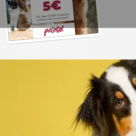
Trusted Shops
„Alles top. Hat wie
geklappt, sehr schnell
4,80
/ 5
30.07.202
12.180 Bewertungen