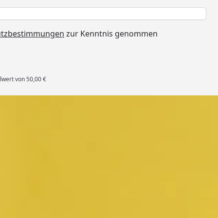
h
utzbestimmungen
zur Kenntnis genommen
lwert von 50,00 €