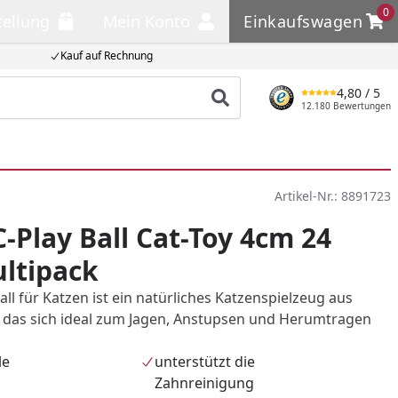
0
tellung
Mein Konto
Einkaufswagen
llung
Mein Konto
Einkaufswagen
Kauf auf Rechnung
4,80
/ 5
Produkt suchen
12.180 Bewertungen
Artikel-Nr.:
8891723
-Play Ball Cat-Toy 4cm 24
ltipack
all für Katzen ist ein natürliches Katzenspielzeug aus
 das sich ideal zum Jagen, Anstupsen und Herumtragen
le
unterstützt die
Zahnreinigung