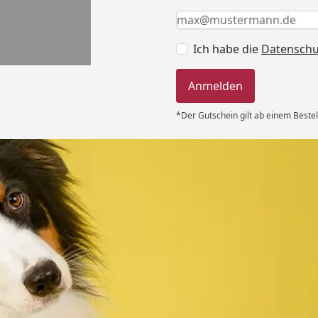
Keine Eingabe erforderlic
Eingabe erforderlich
E-Mail *
Ich habe die
Datensch
Anmelden
*Der Gutschein gilt ab einem Bestel
Versand
 immer super
e Lieferung!!“
6