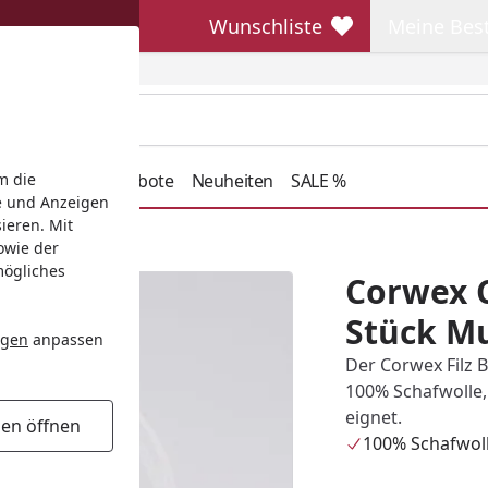
Wunschliste
Meine Bes
Wunschliste
Meine Beste
henkideen
Angebote
Neuheiten
SALE %
m die
e und Anzeigen
ieren. Mit
4 Stück Multipack
owie der
mögliches
Corwex C
Stück Mu
ngen
anpassen
Der Corwex Filz B
100% Schafwolle,
eignet.
gen öffnen
100% Schafwol