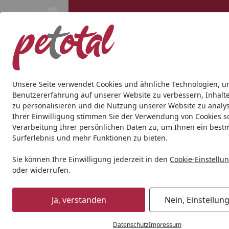
Kontakt
Kontakt
Kostenloser Versand ab 69€
Hund
Katze
Aquaristik
Teich
Andere Tierarten
Gesc
Unsere Seite verwendet Cookies und ähnliche Technologien, u
Benutzererfahrung auf unserer Website zu verbessern, Inhalt
zu personalisieren und die Nutzung unserer Website zu analys
Katze
Katzenspielzeug
Corwex C-Play Ball Cat-Toy 4cm 2
Ihrer Einwilligung stimmen Sie der Verwendung von Cookies s
Startseite
Verarbeitung Ihrer persönlichen Daten zu, um Ihnen ein best
Surferlebnis und mehr Funktionen zu bieten.
Sie können Ihre Einwilligung jederzeit in den
Cookie-Einstellu
oder widerrufen.
Ja, verstanden
Nein, Einstellun
Datenschutz
Impressum