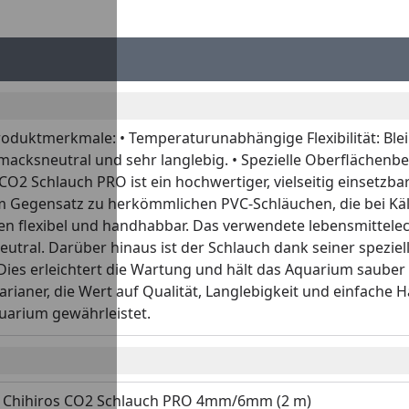
roduktmerkmale: • Temperaturunabhängige Flexibilität: Blei
macksneutral und sehr langlebig. • Spezielle Oberflächenbe
 Schlauch PRO ist ein hochwertiger, vielseitig einsetzbar
egensatz zu herkömmlichen PVC-Schläuchen, die bei Kälte 
n flexibel und handhabbar. Das verwendete lebensmittelech
eutral. Darüber hinaus ist der Schlauch dank seiner spezi
. Dies erleichtert die Wartung und hält das Aquarium saub
arianer, die Wert auf Qualität, Langlebigkeit und einfache
uarium gewährleistet.
Chihiros CO2 Schlauch PRO 4mm/6mm (2 m)