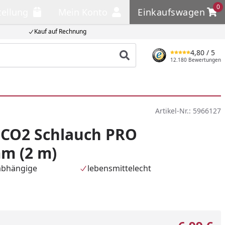
0
tellung
Mein Konto
Einkaufswagen
llung
Mein Konto
Einkaufswagen
Kauf auf Rechnung
4,80
/ 5
Produkt suchen
12.180 Bewertungen
Artikel-Nr.:
5966127
 CO2 Schlauch PRO
m (2 m)
abhängige
lebensmittelecht