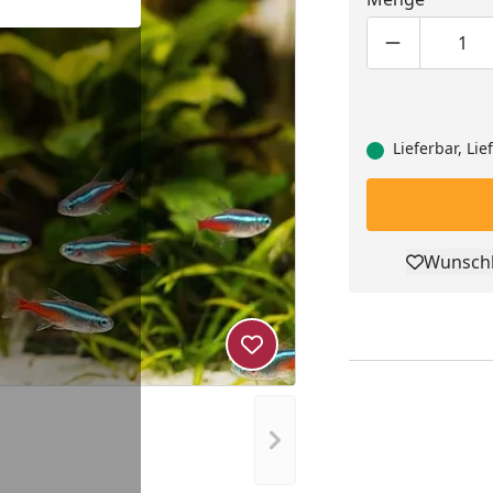
Produktmen
Pro
Lieferbar, Li
Wunschl
Pro
Produkt zur Wunschliste hi
Nächstes Bild anzeigen