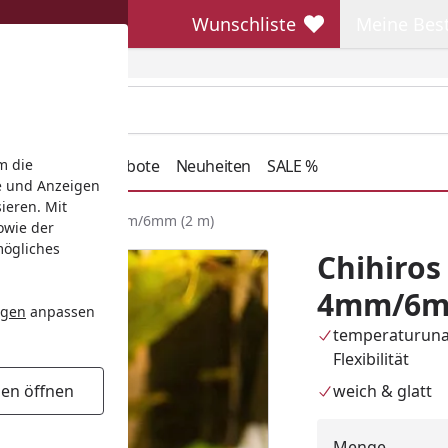
Wunschliste
Meine Bes
Wunschliste
Meine Beste
henkideen
Angebote
Neuheiten
SALE %
m die
e und Anzeigen
ieren. Mit
2 Schlauch PRO 4mm/6mm (2 m)
owie der
mögliches
Chihiros
4mm/6m
ngen
anpassen
temperaturun
Flexibilität
weich & glatt
gen öffnen
Menge