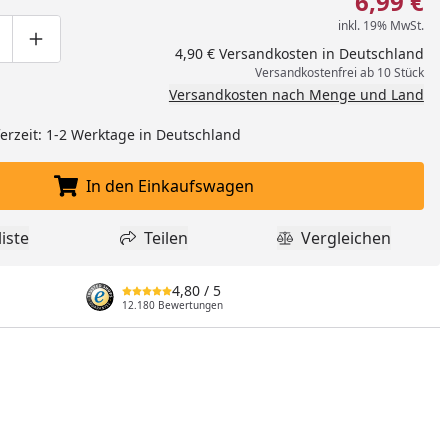
6,99 €
inkl. 19% MwSt.
ge um eins verringern
duktmenge manuell eingeben
Produktmenge um eins erhöhen
4,90 € Versandkosten in Deutschland
Versandkostenfrei ab 10 Stück
Versandkosten nach Menge und Land
eferzeit: 1-2 Werktage in Deutschland
In den Einkaufswagen
In den Einkaufswagen legen
iste
Teilen
Vergleichen
dukt zur Wunschliste hinzufügen
Teilen
Produkt Vergle
4,80
/ 5
12.180 Bewertungen
nzufügen