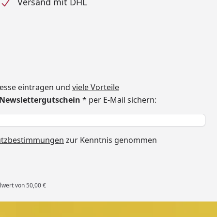
Versand mit DHL
dresse eintragen und
viele Vorteile
€ Newslettergutschein
* per E-Mail sichern:
h
utzbestimmungen
zur Kenntnis genommen
lwert von 50,00 €