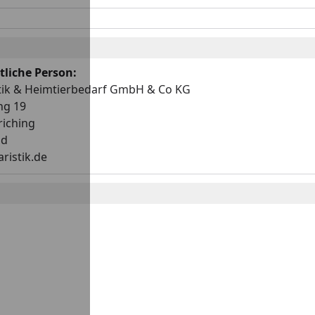
liche Person:
tik & Heimtierbedarf GmbH & Co KG
ng 19
riching
nd
ristik.de