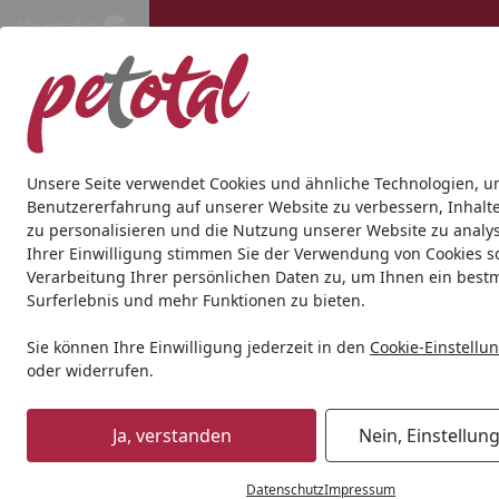
Kontakt
Kontakt
Kostenloser Versand ab 69€
Hund
Katze
Aquaristik
Teich
Andere Tierarten
Gesc
Unsere Seite verwendet Cookies und ähnliche Technologien, u
Benutzererfahrung auf unserer Website zu verbessern, Inhalt
zu personalisieren und die Nutzung unserer Website zu analys
Aquaristik
Aquarientechnik
CO2 Anlagen
Chihiros CO
Ihrer Einwilligung stimmen Sie der Verwendung von Cookies s
Startseite
Verarbeitung Ihrer persönlichen Daten zu, um Ihnen ein best
Surferlebnis und mehr Funktionen zu bieten.
Sie können Ihre Einwilligung jederzeit in den
Cookie-Einstellu
oder widerrufen.
Ja, verstanden
Nein, Einstellun
Datenschutz
Impressum