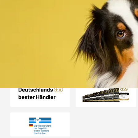
Trusted Shops
„Alles top. Hat wie
geklappt, sehr schnell
4,80
/ 5
30.07.202
12.180 Bewertungen
Auszeichnungen