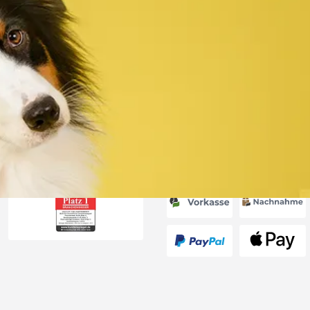
Versand
 immer super
e Lieferung!!“
6
Akzeptierte Zahlungsa