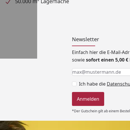
50.000 m² Lagerfläche
Newsletter
Einfach hier die E-Mail-A
sowie
sofort einen 5,00 
Keine Eingabe erforderlic
Eingabe erforderlich
E-Mail *
Ich habe die
Datensch
Anmelden
*Der Gutschein gilt ab einem Bestel