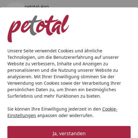
petotal-App
Öffnen
Banner schließen
petotal
kostenlos - Im App Store
Alle Produkte
Mein Konto
Wunschl
Ein
4,80
/ 5
Suchen
Unsere Seite verwendet Cookies und ähnliche
Technologien, um die Benutzererfahrung auf unserer
Katze
Katzennassfutter
Catsan Ultra Klumpstreu 10l
Website zu verbessern, Inhalte und Anzeigen zu
Startseite
personalisieren und die Nutzung unserer Website zu
Catsan Ultra Klumpstreu 10l
analysieren. Mit Ihrer Einwilligung stimmen Sie der
Verwendung von Cookies sowie der Verarbeitung Ihrer
persönlichen Daten zu, um Ihnen ein bestmögliches
Surferlebnis und mehr Funktionen zu bieten.
Sie können Ihre Einwilligung jederzeit in den
Cookie-
Einstellungen
anpassen oder widerrufen.
Ja, verstanden