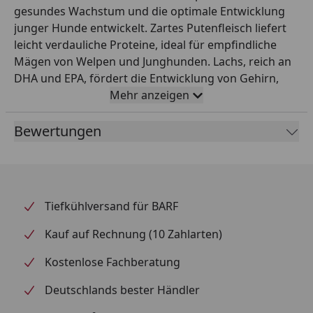
gesundes Wachstum und die optimale Entwicklung
junger Hunde entwickelt. Zartes Putenfleisch liefert
leicht verdauliche Proteine, ideal für empfindliche
Mägen von Welpen und Junghunden. Lachs, reich an
DHA und EPA, fördert die Entwicklung von Gehirn,
Sehvermögen und Koordination. Antioxidantien aus
Mehr anzeigen
der schwarzen Johannisbeere stärken das
Immunsystem während Erbsenmehl und
Bewertungen
Lignozellulose die Verdauung unterstützen können.
Angereichert mit Taurin und Lachsöl – perfekt für ein
ausgewogenes Wachstum ohne Kompromisse.
Fütterungsempfehlung
Tiefkühlversand für BARF
Fütterungsempfehlung: Die empfohlene Tagesration
Kauf auf Rechnung (10 Zahlarten)
ist in der Futtertabelle angegeben. Sorgen Sie dafür,
dass Ihrem Hund immer ausreichend frisches
Kostenlose Fachberatung
Trinkwasser zur Verfügung steht. In
Deutschlands bester Händler
Zimmertemperatur servieren. Nach dem Öffnen im
Kühlschrank lagern und innerhalb von 3 Tagen