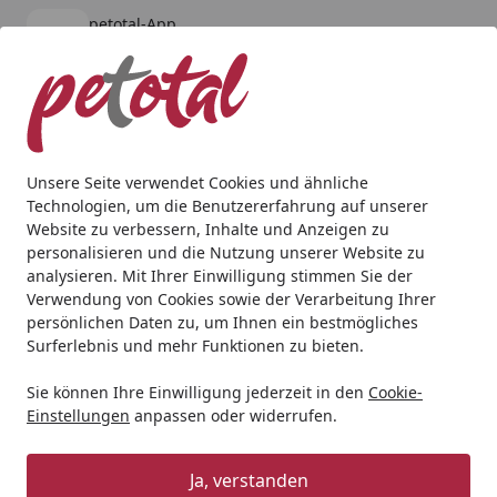
petotal-App
Öffnen
Banner schließen
petotal
kostenlos - Im App Store
Alle Produkte
Mein Konto
Wunschl
Ein
4,80
/ 5
Suchen
Unsere Seite verwendet Cookies und ähnliche
Technologien, um die Benutzererfahrung auf unserer
Hund
Hundenassfutter
Carnilove
Carnilove Dog Paté 
Website zu verbessern, Inhalte und Anzeigen zu
Startseite
personalisieren und die Nutzung unserer Website zu
Carnilove Dog Paté 12 x 400g-Dose
analysieren. Mit Ihrer Einwilligung stimmen Sie der
Hundenassfutter
Verwendung von Cookies sowie der Verarbeitung Ihrer
persönlichen Daten zu, um Ihnen ein bestmögliches
Surferlebnis und mehr Funktionen zu bieten.
Sie können Ihre Einwilligung jederzeit in den
Cookie-
Einstellungen
anpassen oder widerrufen.
Ja, verstanden