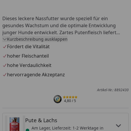
Dieses leckere Nassfutter wurde speziell für ein
gesundes Wachstum und die optimale Entwicklung
junger Hunde entwickelt. Zartes Putenfleisch liefert
leicht verdauliche Proteine, ideal für empfindliche
Kurzbeschreibung ausklappen
Mägen von Welpen und Junghunden. Lachs, reich an
Fördert die Vitalität
DHA und EPA, fördert die Entwicklung von Gehirn,
hoher Fleischanteil
Sehvermögen und Koordination. Antioxidantien aus der
hohe Verdaulichkeit
schwarzen Johannisbeere stärken das Immunsystem
während Erbsenmehl und Lignozellulose die Verdauung
hervorragende Akzeptanz
unterstützen können. Angereichert mit Taurin und
Lachsöl – perfekt für ein ausgewogenes Wachstum ohne
Artikel-Nr.: 8892430
Kompromisse.
4,80
/ 5
Pute & Lachs
Am Lager, Lieferzeit: 1-2 Werktage in