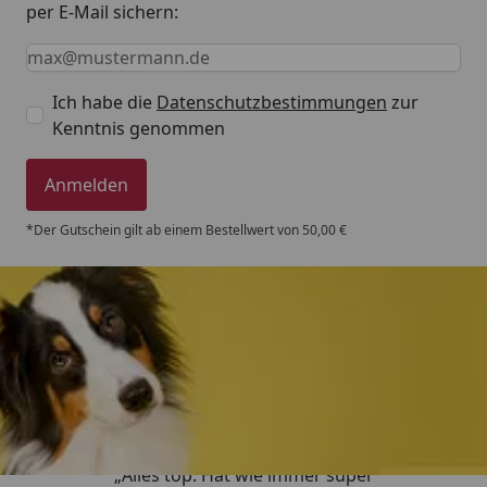
per E-Mail sichern:
Keine Eingabe erforderlich
Eingabe erforderlich
E-Mail *
Ich habe die
Datenschutzbestimmungen
zur
Kenntnis genommen
Anmelden
*Der Gutschein gilt ab einem Bestellwert von 50,00 €
Trusted Shops
4,80
/ 5
„Alles top. Hat wie immer super