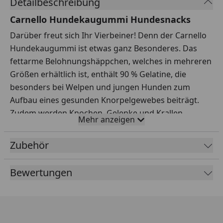
Detailbeschreibung
Carnello Hundekaugummi Hundesnacks
Darüber freut sich Ihr Vierbeiner! Denn der Carnello
Hundekaugummi ist etwas ganz Besonderes. Das
fettarme Belohnungshäppchen, welches in mehreren
Größen erhältlich ist, enthält 90 % Gelatine, die
besonders bei Welpen und jungen Hunden zum
Aufbau eines gesunden Knorpelgewebes beiträgt.
Zudem werden Knochen, Gelenke und Krallen
Mehr anzeigen
gestärkt. Auch auf Haut und Fell hat Kollagen eine
positive Wirkung und das bei gerade mal 2,1 % Fett,
Zubehör
was die Leckerlis auch für Hunde mit leichten
Gewichtsproblemen verträglich macht. Doch das
Bewertungen
wird Ihren Liebling nur am Rande interessieren. Viel
wichtiger ist: Der Hundekaugummi von Carnello
schmeckt einfach richtig lecker! Er ist ideal für
unterwegs, unterstützt spielerisch die Zahnpflege