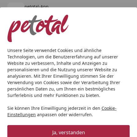
petotal-App
Öffnen
Banner schließen
petotal
kostenlos - Im App Store
Alle Produkte
Mein Konto
Wunschl
Ein
4,80
/ 5
Suchen
Unsere Seite verwendet Cookies und ähnliche
Technologien, um die Benutzererfahrung auf unserer
Hund
Snacks
Carnello Hundekaugummi Hundesnacks
Website zu verbessern, Inhalte und Anzeigen zu
Startseite
personalisieren und die Nutzung unserer Website zu
Carnello Hundekaugummi
analysieren. Mit Ihrer Einwilligung stimmen Sie der
Hundesnacks
Verwendung von Cookies sowie der Verarbeitung Ihrer
persönlichen Daten zu, um Ihnen ein bestmögliches
5
Surferlebnis und mehr Funktionen zu bieten.
(2 Bewertungen)
Sie können Ihre Einwilligung jederzeit in den
Cookie-
Einstellungen
anpassen oder widerrufen.
Ja, verstanden