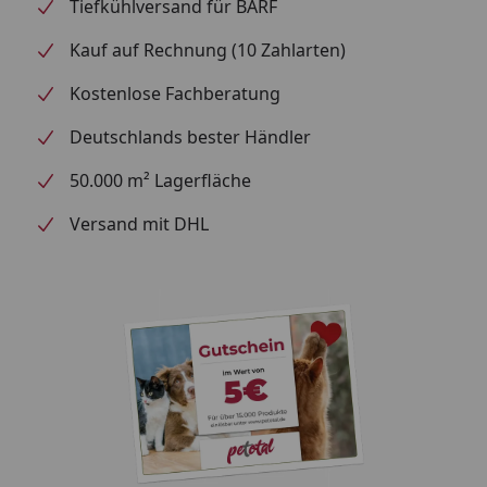
Tiefkühlversand für BARF
und ist sogar schon für Welpen erhältlich. Mit diesem
Snack geben Sie Ihrem Hund Stück für Stück ganz viel
Kauf auf Rechnung (10 Zahlarten)
Liebe!
Kostenlose Fachberatung
Deutschlands bester Händler
50.000 m² Lagerfläche
Versand mit DHL