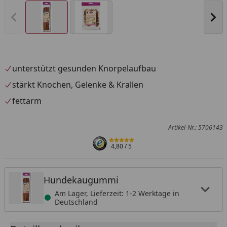
Vorheriges Bild anzeigen
Näc
unterstützt gesunden Knorpelaufbau
stärkt Knochen, Gelenke & Krallen
fettarm
Artikel-Nr.: 5706143
4,80
/ 5
Hundekaugummi
Am Lager, Lieferzeit: 1-2 Werktage in
Deutschland