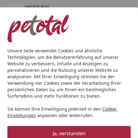
petotal-App
Öffnen
Banner schließen
petotal
kostenlos - Im App Store
Alle Produkte
Mein Konto
Wunschl
Ein
4,80
/ 5
Suchen
Unsere Seite verwendet Cookies und ähnliche
Technologien, um die Benutzererfahrung auf unserer
Hund
Snacks
Bubeck Lamm & Reis-Taler Hundesnack
Website zu verbessern, Inhalte und Anzeigen zu
Startseite
personalisieren und die Nutzung unserer Website zu
Bubeck Lamm & Reis-Taler
analysieren. Mit Ihrer Einwilligung stimmen Sie der
Hundesnack
Verwendung von Cookies sowie der Verarbeitung Ihrer
persönlichen Daten zu, um Ihnen ein bestmögliches
5
Surferlebnis und mehr Funktionen zu bieten.
(2 Bewertungen)
Sie können Ihre Einwilligung jederzeit in den
Cookie-
Einstellungen
anpassen oder widerrufen.
Ja, verstanden