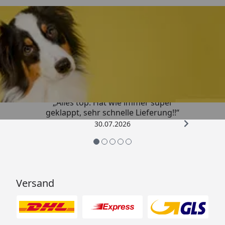
Trusted Shops
4,80
/ 5
„Alles top. Hat wie immer super
geklappt, sehr schnelle Lieferung!!“
30.07.2026
Versand