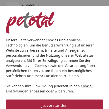
petotal-App
Öffnen
Banner schließen
petotal
kostenlos - Im App Store
Alle Produkte
Mein Konto
Wunschl
Ein
4,80
/ 5
Suchen
Unsere Seite verwendet Cookies und ähnliche
Technologien, um die Benutzererfahrung auf unserer
Hund
Hundenassfutter
BOSCH Freshe Schnauze 250g Hu
Website zu verbessern, Inhalte und Anzeigen zu
Startseite
personalisieren und die Nutzung unserer Website zu
BOSCH Freshe Schnauze 250g Huhn,
analysieren. Mit Ihrer Einwilligung stimmen Sie der
Kürbis & Brokkoli Hundenassfutter
Verwendung von Cookies sowie der Verarbeitung Ihrer
persönlichen Daten zu, um Ihnen ein bestmögliches
BALD VERGRIFFEN
Surferlebnis und mehr Funktionen zu bieten.
Sie können Ihre Einwilligung jederzeit in den
Cookie-
Einstellungen
anpassen oder widerrufen.
Ja, verstanden