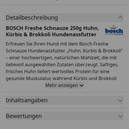
Detailbeschreibung
BOSCH Freshe Schnauze 250g Huhn,
Kürbis & Brokkoli Hundenassfutter
Erfreuen Sie Ihren Hund mit dem Bosch Freshe
Schnauze Hundenassfutter „Huhn, Kürbis & Brokkoli“
– einer hochwertigen, natürlichen Mahlzeit, die mit
liebevoll ausgewählten Zutaten überzeugt. Saftiges,
frisches Huhn liefert wertvolles Protein für eine
gesunde Muskulatur, während Kürbis und Brokkoli
Ihrem Vierbeiner wichtige Vitamine sowie
Mehr anzeigen
Ballaststoffe bieten, die das Wohlbefinden
unterstützen. Das schonende Dampfgarverfahren
Inhaltsangaben
bewahrt nicht nur den unverwechselbaren
Geschmack, sondern auch die wichtigen Nährstoffe.
Bewertungen
Ob für sensible Hunde oder wählerische Genießer –
dieses getreidefreie Nassfutter ohne Zuckerzusatz