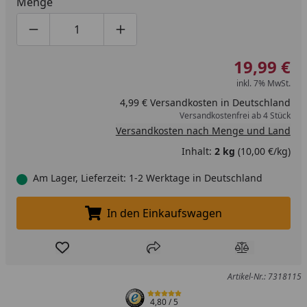
Menge
Produktmenge um eins verringern
Produktmenge manuell eingeben
Produktmenge um eins erhöhen
19,99 €
inkl. 7% MwSt.
4,99 € Versandkosten in Deutschland
Versandkostenfrei ab 4 Stück
Versandkosten nach Menge und Land
Inhalt:
2 kg
(10,00 €/kg)
Am Lager, Lieferzeit: 1-2 Werktage in Deutschland
In den Einkaufswagen
In den Einkaufswagen legen
Produkt zur Wunschliste hinzufügen
Teilen
Produkt Ver
Artikel-Nr.: 7318115
4,80
/ 5