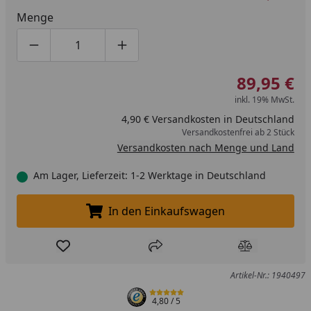
Menge
Produktmenge um eins verringern
Produktmenge manuell eingeben
Produktmenge um eins erhöhen
89,95 €
inkl. 19% MwSt.
4,90 € Versandkosten in Deutschland
Versandkostenfrei ab 2 Stück
Versandkosten nach Menge und Land
Am Lager, Lieferzeit: 1-2 Werktage in Deutschland
In den Einkaufswagen
In den Einkaufswagen legen
Produkt zur Wunschliste hinzufügen
Teilen
Produkt Ver
Artikel-Nr.: 1940497
4,80
/ 5