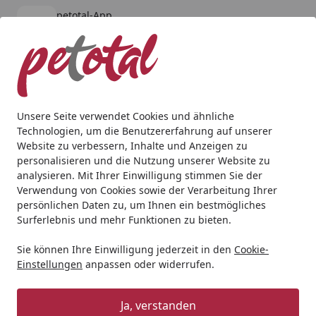
petotal-App
Öffnen
Banner schließen
petotal
kostenlos - Im App Store
Alle Produkte
Mein Konto
Wunschl
Ein
4,80
/ 5
Suchen
Unsere Seite verwendet Cookies und ähnliche
Technologien, um die Benutzererfahrung auf unserer
Aquaristik
Aquarieneinrichtung
biOrb Licht MCR klein g
Website zu verbessern, Inhalte und Anzeigen zu
Startseite
personalisieren und die Nutzung unserer Website zu
biOrb Licht MCR klein grau (72170)
analysieren. Mit Ihrer Einwilligung stimmen Sie der
Verwendung von Cookies sowie der Verarbeitung Ihrer
persönlichen Daten zu, um Ihnen ein bestmögliches
Surferlebnis und mehr Funktionen zu bieten.
Sie können Ihre Einwilligung jederzeit in den
Cookie-
Einstellungen
anpassen oder widerrufen.
Ja, verstanden