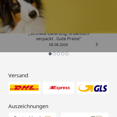
Trusted Shops
4,80
/ 5
„Schnelle Lieferung, ordentlich
verpackt . Gute Preise“
08.08.2026
Versand
Auszeichnungen