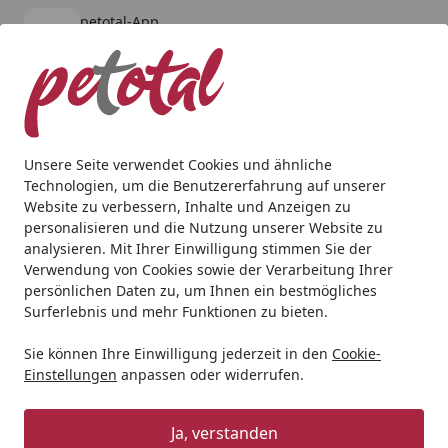
petotal-App
Öffnen
Banner schließen
petotal
kostenlos - Im App Store
Alle Produkte
Mein Konto
Wunschl
Ein
4,80
/ 5
Suchen
Unsere Seite verwendet Cookies und ähnliche
Technologien, um die Benutzererfahrung auf unserer
Aquaristik
Heilmittel
Algumin (100 ml)
Website zu verbessern, Inhalte und Anzeigen zu
Startseite
personalisieren und die Nutzung unserer Website zu
Algumin (100 ml)
analysieren. Mit Ihrer Einwilligung stimmen Sie der
Verwendung von Cookies sowie der Verarbeitung Ihrer
persönlichen Daten zu, um Ihnen ein bestmögliches
Surferlebnis und mehr Funktionen zu bieten.
Sie können Ihre Einwilligung jederzeit in den
Cookie-
Einstellungen
anpassen oder widerrufen.
Ja, verstanden