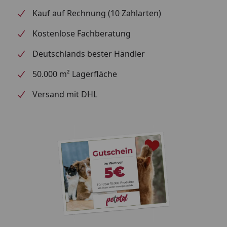
Kennzeichnung und Produktinformation lesen.Für
Kauf auf Rechnung (10 Zahlarten)
die Dosierung und weitere Hinweise bitte das Etikett
unserer AlguMin Flaschen auf der Rückseite unten
Kostenlose Fachberatung
rechts aufziehen.
Deutschlands bester Händler
50.000 m² Lagerfläche
Versand mit DHL