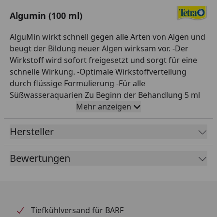
Algumin (100 ml)
AlguMin wirkt schnell gegen alle Arten von Algen und
beugt der Bildung neuer Algen wirksam vor. -Der
Wirkstoff wird sofort freigesetzt und sorgt für eine
schnelle Wirkung. -Optimale Wirkstoffverteilung
durch flüssige Formulierung -Für alle
Süßwasseraquarien Zu Beginn der Behandlung 5 ml
Tetra AlguMin auf 10 l Aquarienwasser geben. Bei
Mehr anzeigen
Bedarf alle 2 Wochen mit halber Dosierung
wiederholen. Verwenden Sie die Messskala (100 ml)
Hersteller
oder den Dosierdeckel (250 ml / 500 ml), um zu
dosieren. Vor Sonneneinstrahlung schützen.
Bewertungen
Während der Behandlung nicht über Aktivkohle
filtern, UV-Klärer ausschalten und keinen
Wasserwechsel durchführen. Algen möglichst
mechanisch entfernen. * Algenbekämpfungsmittel
Tiefkühlversand für BARF
mit Vorsicht anwenden. Vor Gebrauch stets