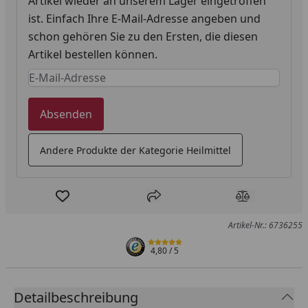
Artikel wieder an unserem Lager eingetroffen
ist. Einfach Ihre E-Mail-Adresse angeben und
schon gehören Sie zu den Ersten, die diesen
Artikel bestellen können.
Keine Eingabe erforderlich
Eingabe erforderlich
Absenden
Andere Produkte der Kategorie Heilmittel
Produkt zur Wunschliste hinzufügen
Teilen
Produkt Ver
Artikel-Nr.: 6736255
4,80
/ 5
Detailbeschreibung