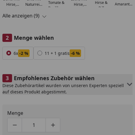
Tomate &
Hirse &
Amaranth,
Hirse,
Naturreis,
Hirse,
Basilikum
Dill
Pfirsich &
Tomaten
roter
Pfirsich &
Alle anzeigen (9)
roter
& Papaya
Bete,
Kräuter
Beete
Birne &
Sesam
Menge wählen
Alle anzeigen (2)
6x
-2 %
11 + 1 gratis
-6 %
Empfohlenes Zubehör wählen
Diese Zubehörartikel wurden von unseren Experten speziell
auf dieses Produkt abgestimmt.
Menge
Produktmenge um eins verringern
Produktmenge manuell eingeben
Produktmenge um eins erhöhen