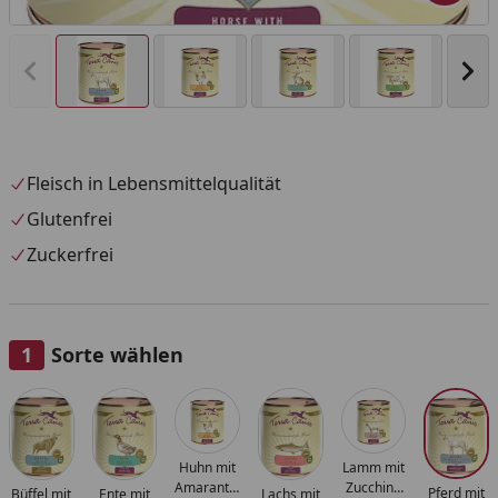
Vorheriges Bild anzeigen
Näc
Fleisch in Lebensmittelqualität
Glutenfrei
Zuckerfrei
Sorte wählen
Alle anzeigen (9)
Huhn mit
Lamm mit
Amaranth,
Zucchini,
Pferd mit
Büffel mit
Ente mit
Lachs mit