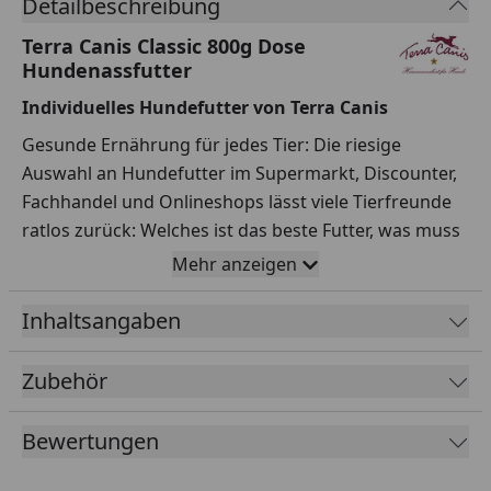
Detailbeschreibung
Terra Canis Classic 800g Dose
Hundenassfutter
Individuelles Hundefutter von Terra Canis
Gesunde Ernährung für jedes Tier: Die riesige
Auswahl an Hundefutter im Supermarkt, Discounter,
Fachhandel und Onlineshops lässt viele Tierfreunde
ratlos zurück: Welches ist das beste Futter, was muss
eine gesunde Hundenahrung enthalten und gebe ich
Mehr anzeigen
besser Nassfutter oder Trockenfutter? Terra Canis
hat sich mit diesen Fragen intensiv auseinander
Inhaltsangaben
gesetzt und sich von Tierärzten und Fachleuten für
Tiernahrung beraten lassen.
Zubehör
Die wichtigsten Erkenntnisse
Bewertungen
Gesundes Hundefutter sollte nur natürliche
Inhaltsstoffe in bester Qualität enthalten, einen