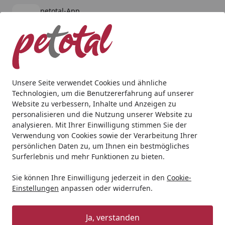
petotal-App
Öffnen
Banner schließen
petotal
kostenlos - Im App Store
Alle Produkte
Mein Konto
Wunschl
Ein
4,80
/ 5
Suchen
Unsere Seite verwendet Cookies und ähnliche
Technologien, um die Benutzererfahrung auf unserer
Hund
Hundenassfutter
Terra Canis
Terra Canis Class
Website zu verbessern, Inhalte und Anzeigen zu
Startseite
personalisieren und die Nutzung unserer Website zu
Terra Canis Classic 800g Dose
analysieren. Mit Ihrer Einwilligung stimmen Sie der
Hundenassfutter Pferd mit
Verwendung von Cookies sowie der Verarbeitung Ihrer
persönlichen Daten zu, um Ihnen ein bestmögliches
Amaranth Pfirsich und Roter Beete
Surferlebnis und mehr Funktionen zu bieten.
5
(1 Bewertung)
Sie können Ihre Einwilligung jederzeit in den
Cookie-
Einstellungen
anpassen oder widerrufen.
Ja, verstanden