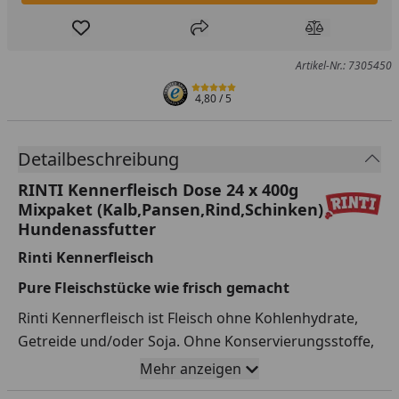
Produkt zur Wunschliste hinzufügen
Teilen
Produkt Ver
Artikel-Nr.: 7305450
4,80
/ 5
Detailbeschreibung
RINTI Kennerfleisch Dose 24 x 400g
Mixpaket (Kalb,Pansen,Rind,Schinken)
Hundenassfutter
Rinti Kennerfleisch
Pure Fleischstücke wie frisch gemacht
Rinti Kennerfleisch ist Fleisch ohne Kohlenhydrate,
Getreide und/oder Soja. Ohne Konservierungsstoffe,
ohne Formfleisch, ohne Fleischmehle und ohne
Mehr anzeigen
tierische Nebenerzeugnisse zubereitet. So ernähren