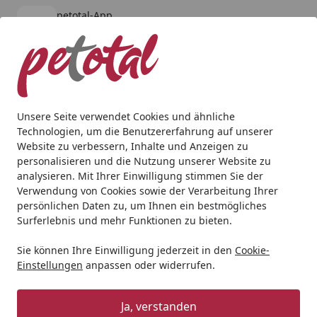
petotal-App
Öffnen
Banner schließen
petotal
kostenlos - Im App Store
Alle Produkte
Mein Konto
Wunschl
Ein
4,80
/ 5
Suchen
Unsere Seite verwendet Cookies und ähnliche
Technologien, um die Benutzererfahrung auf unserer
Hund
Hundenassfutter
Mixpakete
RINTI Kennerfleisc
Website zu verbessern, Inhalte und Anzeigen zu
Startseite
personalisieren und die Nutzung unserer Website zu
RINTI Kennerfleisch Dose 24 x 400g
analysieren. Mit Ihrer Einwilligung stimmen Sie der
Mixpaket
Verwendung von Cookies sowie der Verarbeitung Ihrer
persönlichen Daten zu, um Ihnen ein bestmögliches
(Kalb,Pansen,Rind,Schinken)
Surferlebnis und mehr Funktionen zu bieten.
Hundenassfutter
Sie können Ihre Einwilligung jederzeit in den
Cookie-
Einstellungen
anpassen oder widerrufen.
Ja, verstanden