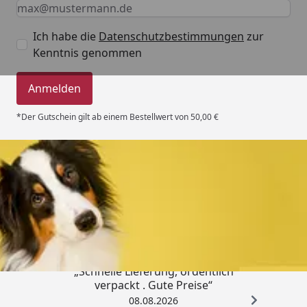
Keine Eingabe erforderlich
Eingabe erforderlich
E-Mail *
Ich habe die
Datenschutzbestimmungen
zur
Kenntnis genommen
Anmelden
*Der Gutschein gilt ab einem Bestellwert von 50,00 €
Trusted Shops
4,80
/ 5
„Schnelle Lieferung, ordentlich
verpackt . Gute Preise“
08.08.2026