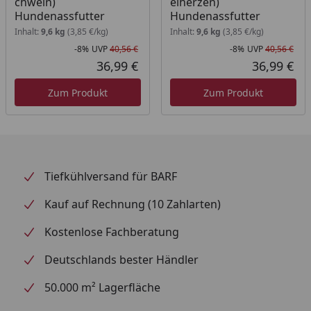
chwein)
elherzen)
Omega-3
Hundenassfutter
Hundenassfutter
Schnittfest
Inhalt:
9,6 kg
(3,85 €/kg)
Inhalt:
9,6 kg
(3,85 €/kg)
-8%
UVP
40,56 €
-8%
UVP
40,56 €
Getreidefrei, Sojafrei
Rabatt in Prozent
Ursprünglicher Preis
Rab
Urs
36,99 €
36,99 €
Aktueller Preis
Akt
Alleinfuttermittel
Zum Produkt
Zum Produkt
ohne tierische Nebenerzeugnisse
ohne Farbstoffe
Fütterungsempfehlung
Tiefkühlversand für BARF
Gewicht des Hundes:
- 8 kg: ca. 400g / Tag,
Kauf auf Rechnung (10 Zahlarten)
- 20 kg: ca. 800g / Tag.
Kostenlose Fachberatung
Deutschlands bester Händler
50.000 m² Lagerfläche